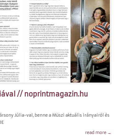
liával // noprintmagazin.hu
rsony Júlia-val, benne a Müszi aktuális irányairól és
DE
read more →