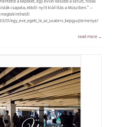
entette a képeket, egy évvel később a sérült, hibás
isták csapata, ebből nyílt kiállítás a Müsziben.” –
g megtekinthető!
/03/21/egy_eve_egett_le_az_uvaterv_kepgyujtemenye/
read more →