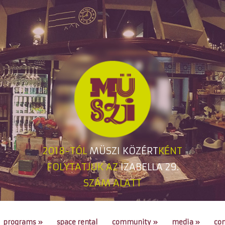
2018-TÓL
MÜSZI KÖZÉRT
KÉNT
FOLYTATJUK AZ
IZABELLA 29.
SZÁM ALATT
programs
»
space rental
community
»
media
»
con