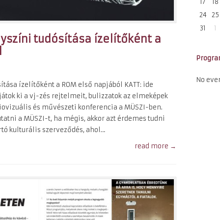
17
18
24
25
31
1
yszíni tudósítása ízelítőként a
l
Progr
No eve
ítása ízelítőként a ROM első napjából KATT: ide
játok ki a vj-zés rejtelmeit, bulizzatok az elmeképek
iovizuális és művészeti konferencia a MÜSZI-ben.
atni a MÜSZI-t, ha mégis, akkor azt érdemes tudni
tó kulturális szerveződés, ahol…
read more →