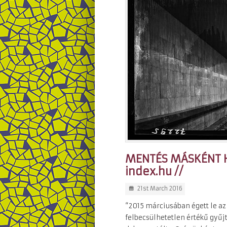
MENTÉS MÁSKÉNT Hi
index.hu //
21st March 2016
“2015 márciusában égett le az
felbecsülhetetlen értékű gyűj