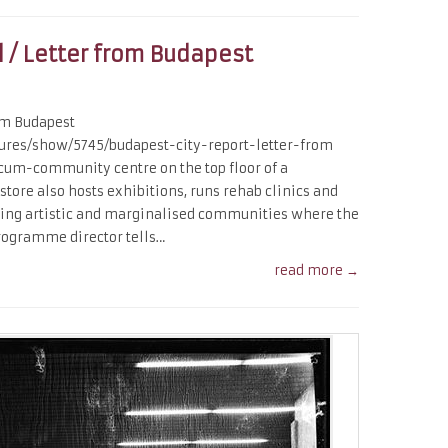
l / Letter from Budapest
rom Budapest
atures/show/5745/budapest-city-report-letter-from
cum-community centre on the top floor of a
tore also hosts exhibitions, runs rehab clinics and
ting artistic and marginalised communities where the
rogramme director tells…
read more →