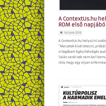
A ContextUs.hu hel
ROM első napjábó
1st June 2016
A ContextUs.hu helyszíni tudós
“Merjetek kísérletezni, próbál
világában! Egészhétvégés aud
Talán senkinek nem kell bemut
róla, hogy egy olyan önfenntar