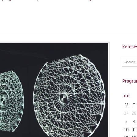
Keresé
Progra
<<
M
T
27
28
3
4
10
11