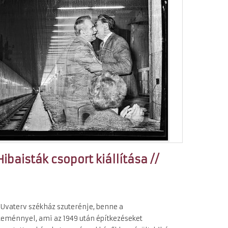
baisták csoport kiállítása //
 Uvaterv székház szuterénje, benne a
teménnyel, ami az 1949 után építkezéseket