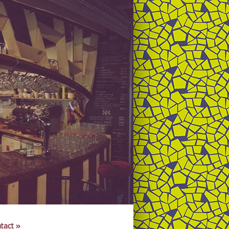
tact
»