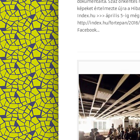
dokumentálta. Száz önkéntes m
képeket értelmezte újra a Hiba
Index.hu >>> április 5-ig mé
http://index.hu/fortepan/2016
Facebook…