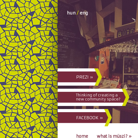
hun
/
eng
PREZI »
Thinking of creating a
new community space?
FACEBOOK »
home
what is müszi?
»