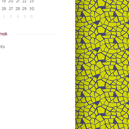
19
20
21
22
23
26
27
28
29
30
2
3
4
5
6
amok
nts