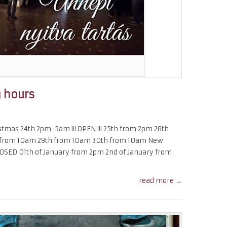
 hours
tmas 24th 2pm-5am !!! OPEN !!! 25th from 2pm 26th
 from 10am 29th from 10am 30th from 10am New
LOSED 01th of January from 2pm 2nd of January from
read more →