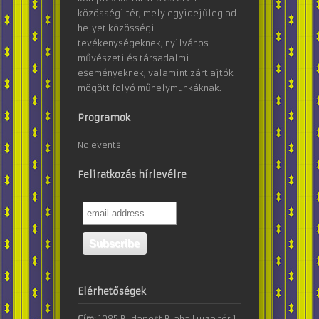
közösségi tér, mely egyidejűleg ad
helyet közösségi
tevékenységeknek, nyilvános
művészeti és társadalmi
eseményeknek, valamint zárt ajtók
mögött folyó műhelymunkáknak.
Programok
No events
Feliratkozás hírlevélre
Elérhetőségek
Cím:
1085 Budapest Blaha Lujza tér 1.