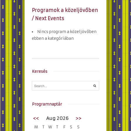
Programok a közeljövőben
/ Next Events
Nincs program a közeljövőben
ebben a kategóriában
Keresés
Programnaptár
<<
Aug 2026
>>
M
T
W
T
F
S
S