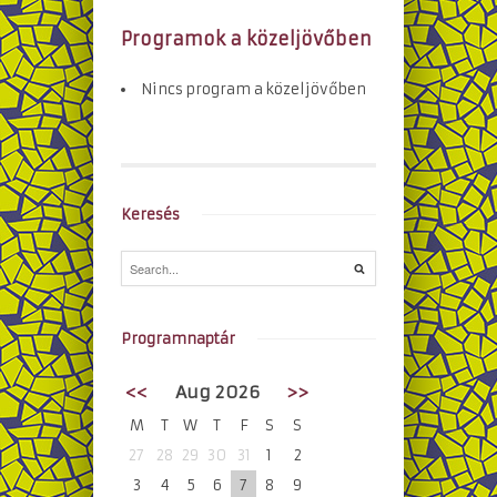
Programok a közeljövőben
Nincs program a közeljövőben
Keresés
Programnaptár
<<
Aug 2026
>>
M
T
W
T
F
S
S
27
28
29
30
31
1
2
3
4
5
6
7
8
9