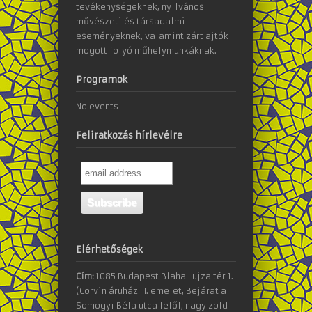
tevékenységeknek, nyilvános
művészeti és társadalmi
eseményeknek, valamint zárt ajtók
mögött folyó műhelymunkáknak.
Programok
No events
Feliratkozás hírlevélre
Elérhetőségek
Cím:
1085 Budapest Blaha Lujza tér 1.
(Corvin áruház III. emelet, Bejárat a
Somogyi Béla utca felől, nagy zöld