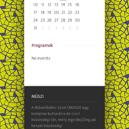
10
11
12
13
14
15
16
17
18
19
20
21
22
23
24
25
26
27
28
29
30
31
1
2
3
4
5
6
Programok
No events
MÜSZI
A Művelődési Szint (MÜSZI) egy
komplex kulturális és civil
közösségi tér, mely egyidejűleg ad
helyet közösségi