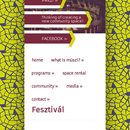
PREZI »
hun
/
eng
Thinking of creating a
new community space?
FACEBOOK »
home
what is müszi?
»
programs
»
space rental
community
»
media
»
contact
»
Fesztivál
go to...