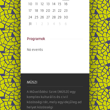
10
11
12
13
14
15
16
17
18
19
20
21
22
23
24
25
26
27
28
29
30
31
1
2
3
4
5
6
Programok
No events
MÜSZI
A Művelődési Szint (MÜSZI) egy
komplex kulturális és civil
közösségi tér, mely egyidejűleg ad
helyet közösségi