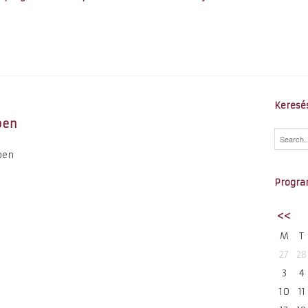
Keresé
ben
ben
Progra
<<
M
T
27
28
3
4
10
11