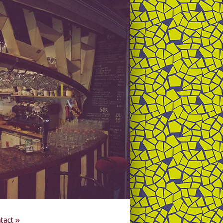
tact
»