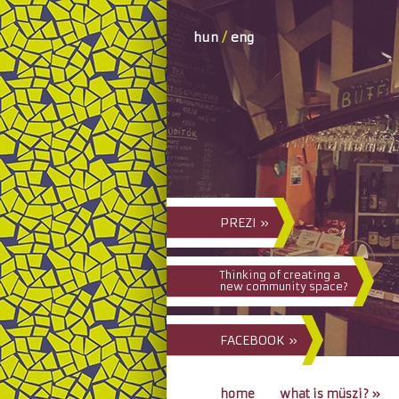
hun
/
eng
PREZI »
Thinking of creating a
new community space?
FACEBOOK »
home
what is müszi?
»