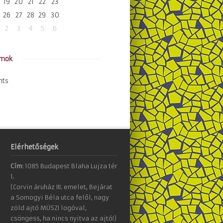
19
20
21
22
23
26
27
28
29
30
2
3
4
5
6
amok
nts
Elérhetőségek
Cím:
1085 Budapest Blaha Lujza tér
1.
(Corvin áruház III. emelet, Bejárat
a Somogyi Béla utca felől, nagy
zöld ajtó MÜSZI logóval,
csöngess, ha nincs nyitva az ajtó!)