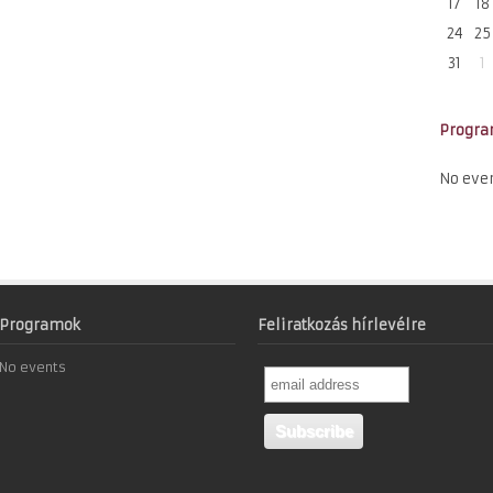
17
18
24
25
31
1
Progr
No eve
Programok
Feliratkozás hírlevélre
No events