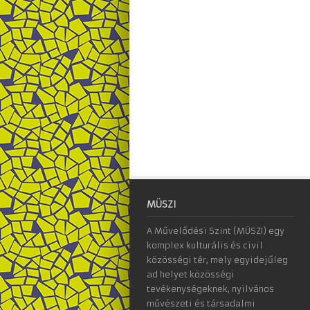
MÜSZI
A Művelődési Szint (MÜSZI) egy
komplex kulturális és civil
közösségi tér, mely egyidejűleg
ad helyet közösségi
tevékenységeknek, nyilvános
művészeti és társadalmi