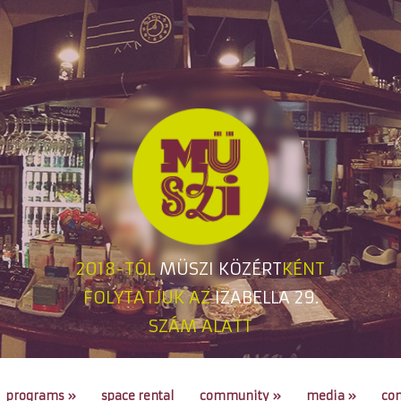
2018-TÓL
MÜSZI KÖZÉRT
KÉNT
FOLYTATJUK AZ
IZABELLA 29.
SZÁM ALATT
programs
»
space rental
community
»
media
»
con