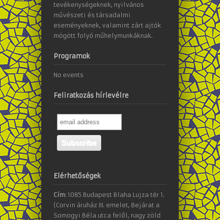
tevékenységeknek, nyilvános
művészeti és társadalmi
eseményeknek, valamint zárt ajtók
mögött folyó műhelymunkáknak.
Programok
No events
Feliratkozás hírlevélre
Elérhetőségek
Cím:
1085 Budapest Blaha Lujza tér 1.
(Corvin áruház III. emelet, Bejárat a
Somogyi Béla utca felől, nagy zöld