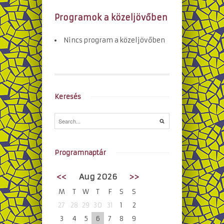
Programok a közeljövőben
Nincs program a közeljövőben
Keresés
Programnaptár
<<
Aug 2026
>>
M
T
W
T
F
S
S
27
28
29
30
31
1
2
3
4
5
6
7
8
9