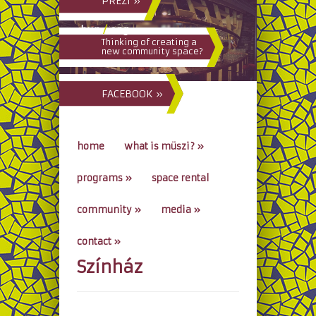
PREZI »
hun
/
eng
Thinking of creating a
new community space?
FACEBOOK »
home
what is müszi?
»
programs
»
space rental
community
»
media
»
contact
»
Színház
go to...