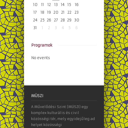
10
11
12
13
14
15
16
17
18
19
20
21
22
23
24
25
26
27
28
29
30
31
1
2
3
4
5
6
Programok
No events
MÜSZI
A Művelődési Szint (MÜSZI) egy
komplex kulturális és civil
közösségi tér, mely egyidejűleg ad
helyet közösségi