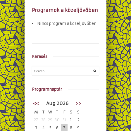
Programok a közeljövőben
Nincs program a közeljövőben
Keresés
Programnaptár
<<
Aug 2026
>>
M
T
W
T
F
S
S
27
28
29
30
31
1
2
3
4
5
6
7
8
9