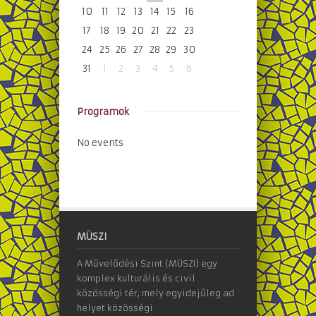
10
11
12
13
14
15
16
17
18
19
20
21
22
23
24
25
26
27
28
29
30
31
1
2
3
4
5
6
Programok
No events
MÜSZI
A Művelődési Szint (MÜSZI) egy
komplex kulturális és civil
közösségi tér, mely egyidejűleg ad
helyet közösségi