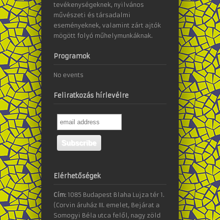
tevékenységeknek, nyilvános
művészeti és társadalmi
eseményeknek, valamint zárt ajtók
mögött folyó műhelymunkáknak.
Programok
No events
Feliratkozás hírlevélre
Elérhetőségek
Cím:
1085 Budapest Blaha Lujza tér 1.
(Corvin áruház III. emelet, Bejárat a
Somogyi Béla utca felől, nagy zöld