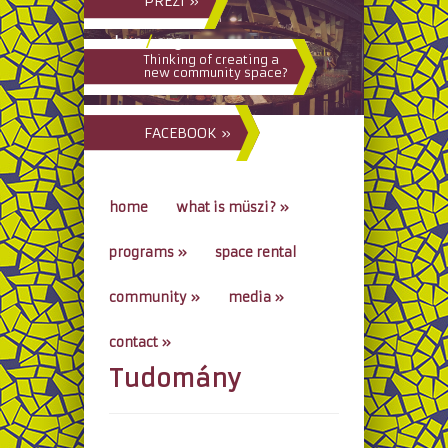
PREZI »
hun
/
eng
Thinking of creating a
new community space?
FACEBOOK »
home
what is müszi?
»
programs
»
space rental
community
»
media
»
contact
»
Tudomány
go to...