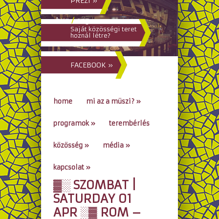
PREZI »
hun
/
eng
Saját közösségi teret
hoznál létre?
FACEBOOK »
home
mi az a müszi?
»
programok
»
terembérlés
közösség
»
média
»
kapcsolat
»
▓░ SZOMBAT |
go to...
SATURDAY 01
APR ░▓ ROM –