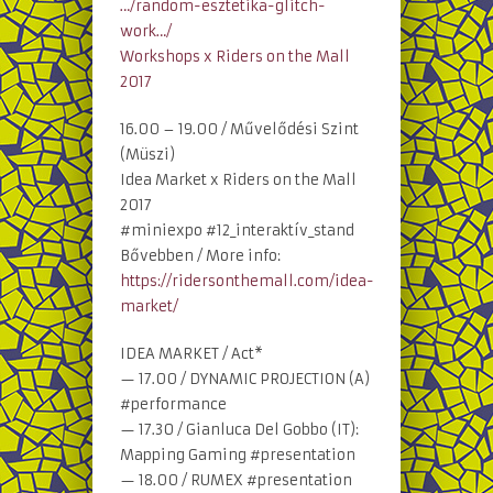
…/random-esztetika-glitch-
work…/
Workshops x Riders on the Mall
2017
16.00 – 19.00 / Művelődési Szint
(Müszi)
Idea Market x Riders on the Mall
2017
#miniexpo #12_interaktív_stand
Bővebben / More info:
https://ridersonthemall.com/idea-
market/
IDEA MARKET / Act*
— 17.00 / DYNAMIC PROJECTION (A)
#performance
— 17.30 / Gianluca Del Gobbo (IT):
Mapping Gaming #presentation
— 18.00 / RUMEX #presentation