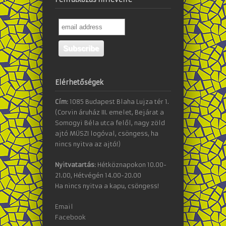
Elérhetőségek
Cím:
1085 Budapest Blaha Lujza tér 1.
(Corvin áruház III. emelet, Bejárat a
Somogyi Béla utca felől, nagy zöld
ajtó MÜSZI logóval, csöngess, ha
nincs nyitva az ajtó!)
Nyitvatartás:
Hétköznapokon 10.00-
21.00, Hétvégén 14.00-20.00
Ha nincs nyitva a kapu, csöngess!
Email
Facebook