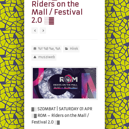
Riders on the
Mall / Festival
2.0 ░▓
%Y %B %e, %A
Hírek
musziweb
▓░ SZOMBAT | SATURDAY 01 APR
░▓ ROM – Riders on the Mall /
Festival 2.0 ░▓