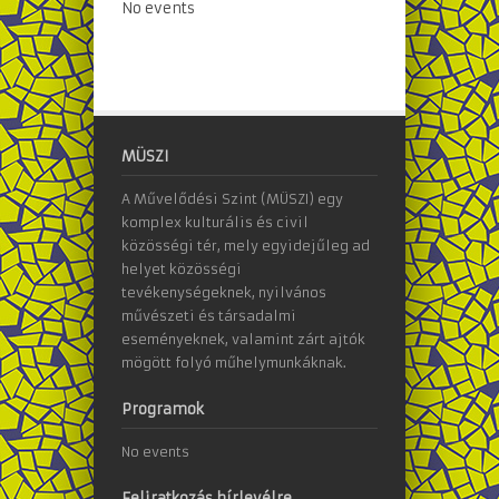
No events
MÜSZI
A Művelődési Szint (MÜSZI) egy
komplex kulturális és civil
közösségi tér, mely egyidejűleg ad
helyet közösségi
tevékenységeknek, nyilvános
művészeti és társadalmi
eseményeknek, valamint zárt ajtók
mögött folyó műhelymunkáknak.
Programok
No events
Feliratkozás hírlevélre