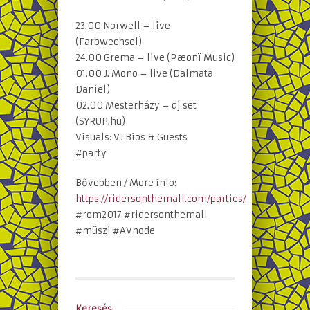
23.00 Norwell – live
(Farbwechsel)
24.00 Grema – live (Pæonï Music)
01.00 J. Mono – live (Dalmata
Daniel)
02.00 Mesterházy – dj set
(SYRUP.hu)
Visuals: VJ Bios & Guests
#party
Bővebben / More info:
https://ridersonthemall.com/parties/
#rom2017 #ridersonthemall
#müszi #AVnode
Keresés