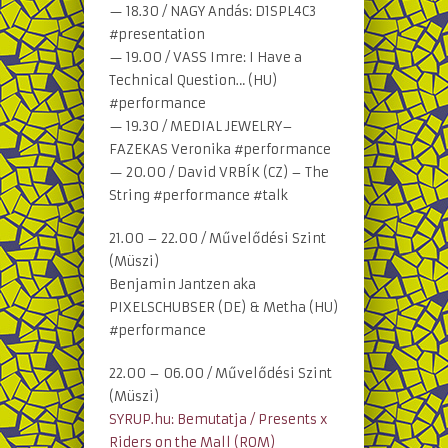
— 18.30 / NAGY Andás: D1SPL4C3
#presentation
— 19.00 / VASS Imre: I Have a
Technical Question… (HU)
#performance
— 19.30 / MEDIAL JEWELRY–
FAZEKAS Veronika #performance
— 20.00 / David VRBÍK (CZ) – The
String #performance #talk
21.00 – 22.00 / Művelődési Szint
(Müszi)
Benjamin Jantzen aka
PIXELSCHUBSER (DE) & Metha (HU)
#performance
22.00 – 06.00 / Művelődési Szint
(Müszi)
SYRUP.hu: Bemutatja / Presents x
Riders on the Mall (ROM)