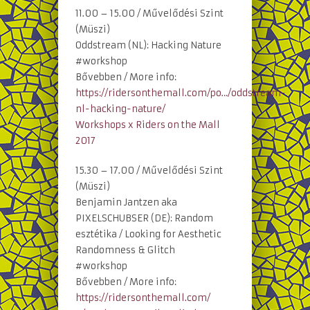
11.00 – 15.00 / Művelődési Szint
(Müszi)
Oddstream (NL): Hacking Nature
#workshop
Bővebben / More info:
https://ridersonthemall.com/po…/oddstream-
nl-hacking-nature/
Workshops x Riders on the Mall
2017
15.30 – 17.00 / Művelődési Szint
(Müszi)
Benjamin Jantzen aka
PIXELSCHUBSER (DE): Random
esztétika / Looking for Aesthetic
Randomness & Glitch
#workshop
Bővebben / More info:
https://ridersonthemall.com/