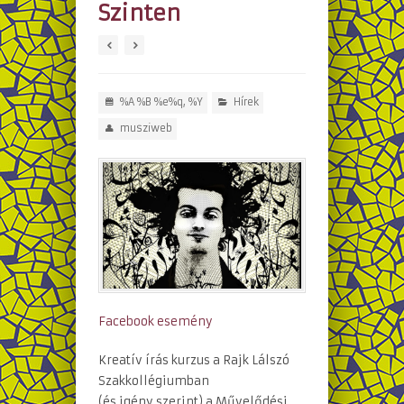
Szinten
%A %B %e%q, %Y
Hírek
musziweb
Facebook esemény
Kreatív írás kurzus a Rajk Lálszó
Szakkollégiumban
(és igény szerint) a Művelődési