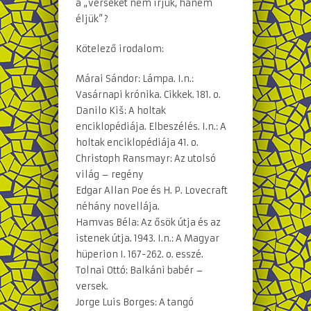
a „verseket nem írjuk, hanem
éljük”?
Kötelező irodalom:
Márai Sándor: Lámpa. I.n.:
Vasárnapi krónika. Cikkek. 181. o.
Danilo Kiš: A holtak
enciklopédiája. Elbeszélés. I.n.: A
holtak enciklopédiája 41. o.
Christoph Ransmayr: Az utolsó
világ – regény
Edgar Allan Poe és H. P. Lovecraft
néhány novellája.
Hamvas Béla: Az ősök útja és az
istenek útja. 1943. I.n.: A Magyar
hüperion I. 167-262. o. esszé.
Tolnai Ottó: Balkáni babér –
versek.
Jorge Luis Borges: A tangó