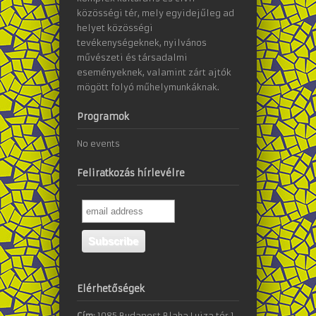
közösségi tér, mely egyidejűleg ad
helyet közösségi
tevékenységeknek, nyilvános
művészeti és társadalmi
eseményeknek, valamint zárt ajtók
mögött folyó műhelymunkáknak.
Programok
No events
Feliratkozás hírlevélre
Elérhetőségek
Cím:
1085 Budapest Blaha Lujza tér 1.