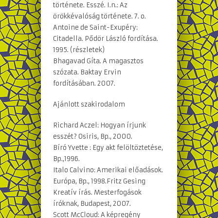
története. Esszé. I.n.: Az
örökkévalóság története. 7. o.
Antoine de Saint-Exupéry:
Citadella. Pődör László fordítása.
1995. (részletek)
Bhagavad Gíta. A magasztos
szózata. Baktay Ervin
fordításában. 2007.
Ajánlott szakirodalom
Richard Aczel: Hogyan írjunk
esszét? Osiris, Bp., 2000.
Bíró Yvette : Egy akt felöltöztetése,
Bp.,1996.
Italo Calvino: Amerikai előadások.
Európa, Bp., 1998.Fritz Gesing
Kreatív írás. Mesterfogások
íróknak, Budapest, 2007.
Scott McCloud: A képregény