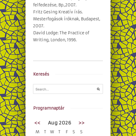
felfedezése, Bp.,2007.
Fritz Gesing Kreatív írás.
Mesterfogások íróknak, Budapest,
2007.
David Lodge: The Practice of
Writing, London, 1996.
Keresés
Programnaptár
<<
Aug 2026
>>
M
T
W
T
F
S
S