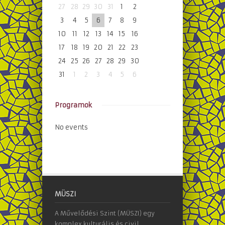
27
28
29
30
31
1
2
3
4
5
6
7
8
9
10
11
12
13
14
15
16
17
18
19
20
21
22
23
24
25
26
27
28
29
30
31
1
2
3
4
5
6
Programok
No events
MÜSZI
A Művelődési Szint (MÜSZI) egy
komplex kulturális és civil