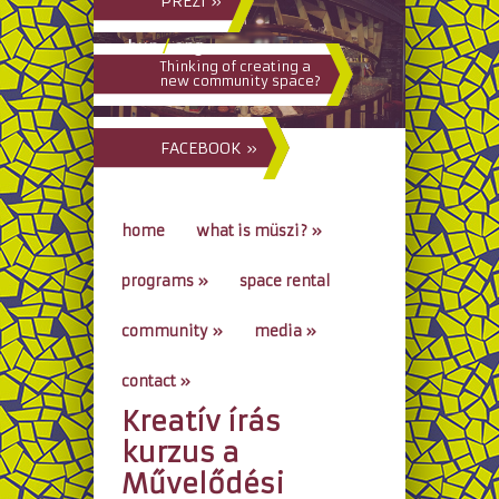
PREZI »
hun
/
eng
Thinking of creating a
new community space?
FACEBOOK »
home
what is müszi?
»
programs
»
space rental
community
»
media
»
contact
»
Kreatív írás
go to...
kurzus a
Művelődési