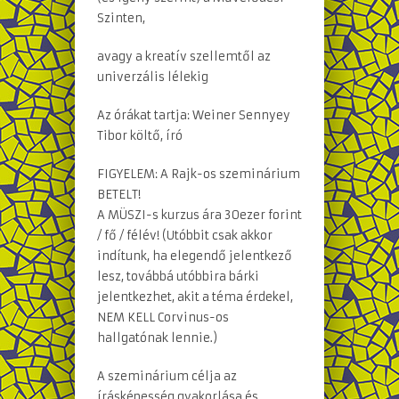
Szinten,
avagy a kreatív szellemtől az
univerzális lélekig
Az órákat tartja: Weiner Sennyey
Tibor költő, író
FIGYELEM: A Rajk-os szeminárium
BETELT!
A MÜSZI-s kurzus ára 30ezer forint
/ fő / félév! (Utóbbit csak akkor
indítunk, ha elegendő jelentkező
lesz, továbbá utóbbira bárki
jelentkezhet, akit a téma érdekel,
NEM KELL Corvinus-os
hallgatónak lennie.)
A szeminárium célja az
írásképesség gyakorlása és