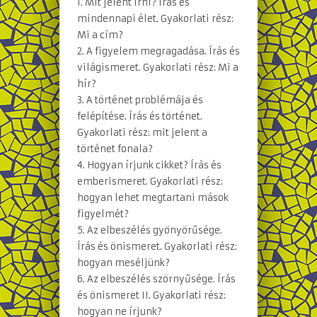
1. Mit jelent írni? Írás és
mindennapi élet. Gyakorlati rész:
Mi a cím?
2. A figyelem megragadása. Írás és
világismeret. Gyakorlati rész: Mi a
hír?
3. A történet problémája és
felépítése. Írás és történet.
Gyakorlati rész: mit jelent a
történet fonala?
4. Hogyan írjunk cikket? Írás és
emberismeret. Gyakorlati rész:
hogyan lehet megtartani mások
figyelmét?
5. Az elbeszélés gyönyörűsége.
Írás és önismeret. Gyakorlati rész:
hogyan meséljünk?
6. Az elbeszélés szörnyűsége. Írás
és önismeret II. Gyakorlati rész:
hogyan ne írjunk?