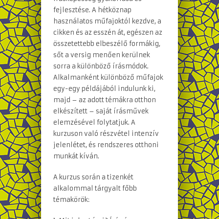
fejlesztése. A hétköznap
használatos műfajoktól kezdve, a
cikken és az esszén át, egészen az
összetettebb elbeszélő formákig,
sőt a versig menően kerülnek
sorra a különböző írásmódok.
Alkalmanként különböző műfajok
egy-egy példájából indulunk ki,
majd – az adott témákra otthon
elkészített – saját írásművek
elemzésével folytatjuk. A
kurzuson való részvétel intenzív
jelenlétet, és rendszeres otthoni
munkát kíván.
A kurzus során a tizenkét
alkalommal tárgyalt főbb
témakörök: