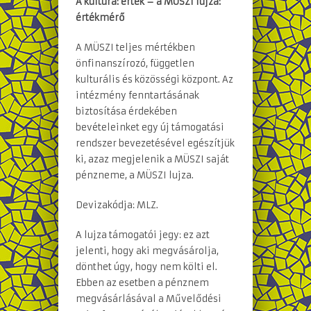
A kultúra: érték – a MÜSZI lujza:
értékmérő
A MÜSZI teljes mértékben
önfinanszírozó, független
kulturális és közösségi központ. Az
intézmény fenntartásának
biztosítása érdekében
bevételeinket egy új támogatási
rendszer bevezetésével egészítjük
ki, azaz megjelenik a MÜSZI saját
pénzneme, a MÜSZI lujza.
Devizakódja: MLZ.
A lujza támogatói jegy: ez azt
jelenti, hogy aki megvásárolja,
dönthet úgy, hogy nem költi el.
Ebben az esetben a pénznem
megvásárlásával a Művelődési