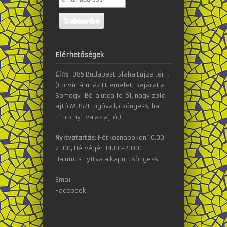
Elérhetőségek
Cím:
1085 Budapest Blaha Lujza tér 1.
(Corvin áruház III. emelet, Bejárat a
Somogyi Béla utca felől, nagy zöld
ajtó MÜSZI logóval, csöngess, ha
nincs nyitva az ajtó!)
Nyitvatartás:
Hétköznapokon 10.00-
21.00, Hétvégén 14.00-20.00
Ha nincs nyitva a kapu, csöngess!
Email
Facebook