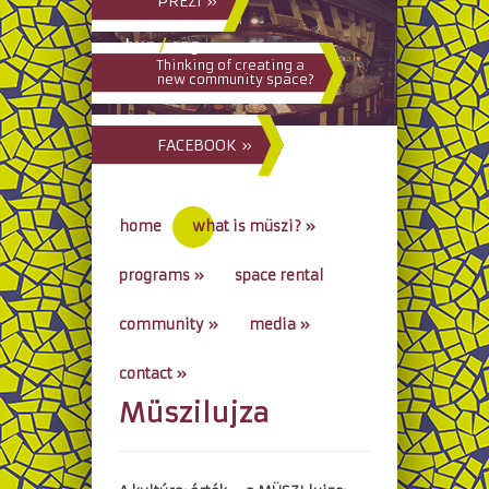
PREZI »
hun
/
eng
Thinking of creating a
new community space?
FACEBOOK »
home
what is müszi?
»
programs
»
space rental
community
»
media
»
contact
»
Müszilujza
go to...