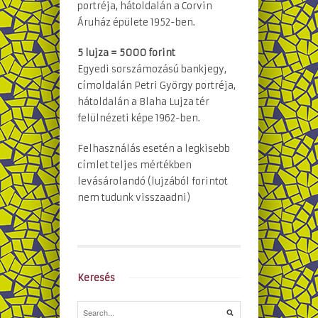
portréja, hátoldalán a Corvin
Áruház épülete 1952-ben.
5 lujza = 5000 forint
Egyedi sorszámozású bankjegy,
címoldalán Petri György portréja,
hátoldalán a Blaha Lujza tér
felülnézeti képe 1962-ben.
Felhasználás esetén a legkisebb
címlet teljes mértékben
levásárolandó (lujzából forintot
nem tudunk visszaadni)
Keresés