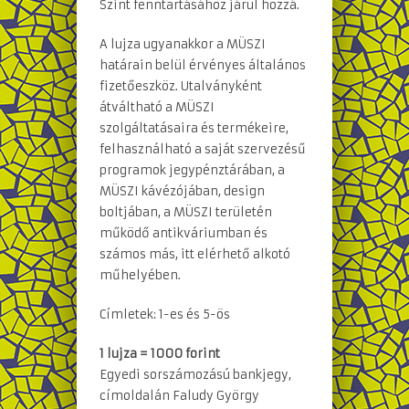
Szint fenntartásához járul hozzá.
A lujza ugyanakkor a MÜSZI
határain belül érvényes általános
fizetőeszköz. Utalványként
átváltható a MÜSZI
szolgáltatásaira és termékeire,
felhasználható a saját szervezésű
programok jegypénztárában, a
MÜSZI kávézójában, design
boltjában, a MÜSZI területén
működő antikváriumban és
számos más, itt elérhető alkotó
műhelyében.
Címletek: 1-es és 5-ös
1 lujza = 1000 forint
Egyedi sorszámozású bankjegy,
címoldalán Faludy György