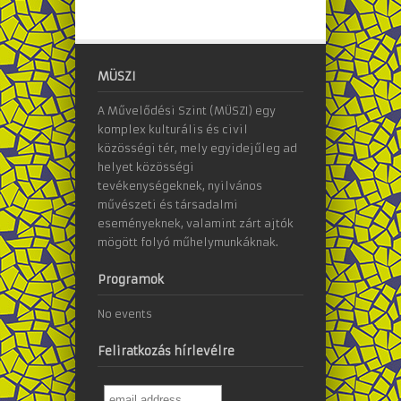
MÜSZI
A Művelődési Szint (MÜSZI) egy
komplex kulturális és civil
közösségi tér, mely egyidejűleg ad
helyet közösségi
tevékenységeknek, nyilvános
művészeti és társadalmi
eseményeknek, valamint zárt ajtók
mögött folyó műhelymunkáknak.
Programok
No events
Feliratkozás hírlevélre