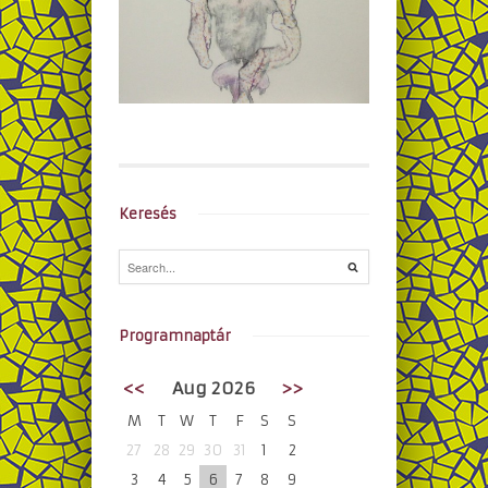
Keresés
Programnaptár
<<
Aug 2026
>>
M
T
W
T
F
S
S
27
28
29
30
31
1
2
3
4
5
6
7
8
9