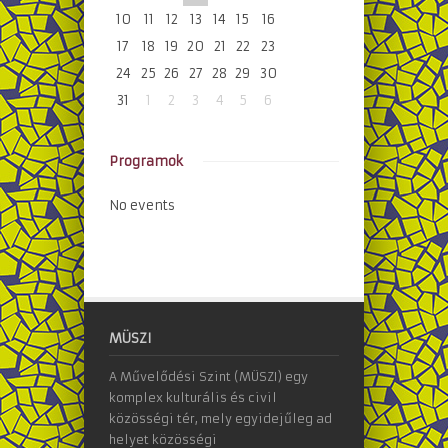
10
11
12
13
14
15
16
17
18
19
20
21
22
23
24
25
26
27
28
29
30
31
1
2
3
4
5
6
Programok
No events
MÜSZI
A Művelődési Szint (MÜSZI) egy
komplex kulturális és civil
közösségi tér, mely egyidejűleg ad
helyet közösségi