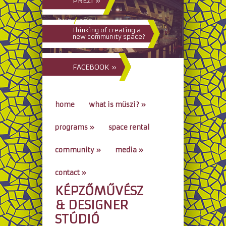
PREZI »
hun
/
eng
Thinking of creating a
new community space?
FACEBOOK »
home
what is müszi?
»
programs
»
space rental
community
»
media
»
contact
»
KÉPZŐMŰVÉSZ
go to...
& DESIGNER
STÚDIÓ