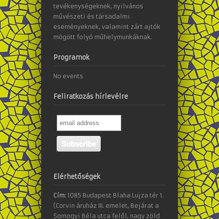
tevékenységeknek, nyilvános
művészeti és társadalmi
eseményeknek, valamint zárt ajtók
mögött folyó műhelymunkáknak.
Programok
No events
Feliratkozás hírlevélre
Elérhetőségek
Cím:
1085 Budapest Blaha Lujza tér 1.
(Corvin áruház III. emelet, Bejárat a
Somogyi Béla utca felől, nagy zöld