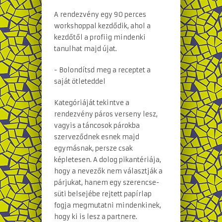
A rendezvény egy 90 perces
workshoppal kezdődik, ahol a
kezdőtől a profiig mindenki
tanulhat majd újat.
- Bolondítsd meg a receptet a
saját ötleteddel
Kategóriáját tekintve a
rendezvény páros verseny lesz,
vagyis a táncosok párokba
szerveződnek esnek majd
egymásnak, persze csak
képletesen. A dolog pikantériája,
hogy a nevezők nem választják a
párjukat, hanem egy szerencse-
süti belsejébe rejtett papírlap
fogja megmutatni mindenkinek,
hogy ki is lesz a partnere.