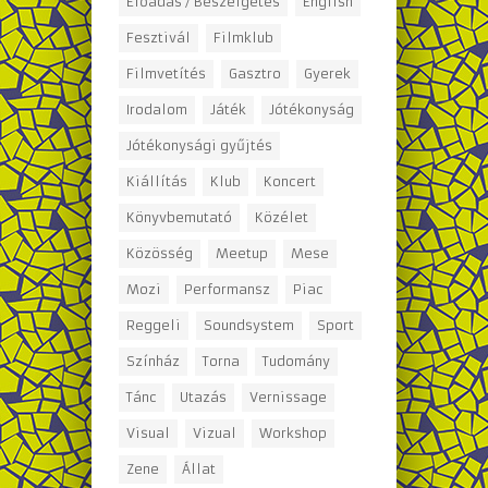
Előadás / Beszélgetés
English
Fesztivál
Filmklub
Filmvetítés
Gasztro
Gyerek
Irodalom
Játék
Jótékonyság
Jótékonysági gyűjtés
Kiállítás
Klub
Koncert
Könyvbemutató
Közélet
Közösség
Meetup
Mese
Mozi
Performansz
Piac
Reggeli
Soundsystem
Sport
Színház
Torna
Tudomány
Tánc
Utazás
Vernissage
Visual
Vizual
Workshop
Zene
Állat