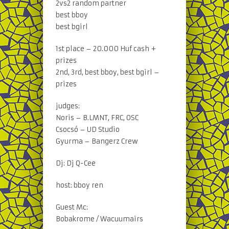
2vs2 random partner
best bboy
best bgirl
1st place – 20.000 Huf cash +
prizes
2nd, 3rd, best bboy, best bgirl –
prizes
judges:
Noris – B.LMNT, FRC, OSC
Csocsó – UD Studio
Gyurma – Bangerz Crew
Dj: Dj Q-Cee
host: bboy ren
Guest Mc:
Bobakrome / Wacuumairs