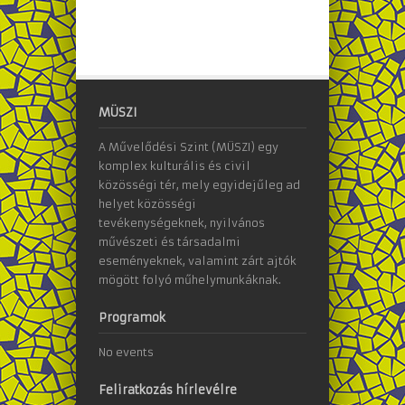
MÜSZI
A Művelődési Szint (MÜSZI) egy
komplex kulturális és civil
közösségi tér, mely egyidejűleg ad
helyet közösségi
tevékenységeknek, nyilvános
művészeti és társadalmi
eseményeknek, valamint zárt ajtók
mögött folyó műhelymunkáknak.
Programok
No events
Feliratkozás hírlevélre