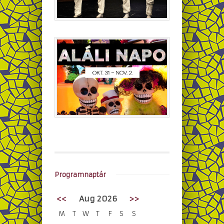
Programnaptár
<<
Aug 2026
>>
M
T
W
T
F
S
S