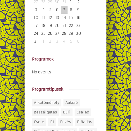
27
28
29
30
31
1
2
3
4
5
6
7
8
9
10
11
12
13
14
15
16
17
18
19
20
21
22
23
24
25
26
27
28
29
30
31
1
2
3
4
5
6
Programok
No events
Programtípusok
Alkotóműhely
Aukció
Beszélgetés
Buli
Család
Csere
DJ
Edzés
Előadás