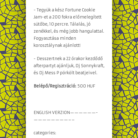
- Tegyük a kész Fortune Cookie
Jam-et a 200 fokra előmelegített
sütőbe, 10 percre. Tálalás, jó
zenékkel, és még jobb hangulattal.
Fogyasztása minden
korosztálynak ajánlott!
- Desszertnek a 22 órakor kezdődő
afterpartyt ajánljuk, Dj Sonnykraft,
és Dj Mess P pörkölt beatjeivel.
Belépő/Regisztráció:
500 HUF
ENGLISH VERZION——————-
————————–
–
categories: