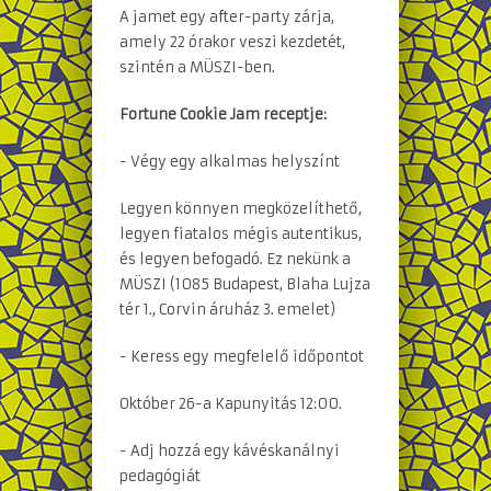
A jamet egy after-party zárja,
amely 22 órakor veszi kezdetét,
szintén a MÜSZI-ben.
Fortune Cookie Jam receptje:
- Végy egy alkalmas helyszínt
Legyen könnyen megközelíthető,
legyen fiatalos mégis autentikus,
és legyen befogadó. Ez nekünk a
MÜSZI (1085 Budapest, Blaha Lujza
tér 1., Corvin áruház 3. emelet)
- Keress egy megfelelő időpontot
Október 26-a Kapunyitás 12:00.
- Adj hozzá egy kávéskanálnyi
pedagógiát