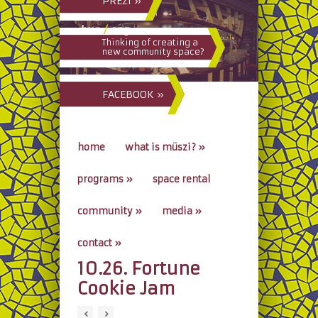
PREZI »
hun
/
eng
Thinking of creating a
new community space?
FACEBOOK »
home
what is müszi?
»
programs
»
space rental
community
»
media
»
contact
»
10.26. Fortune
go to...
Cookie Jam