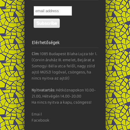
Elérhetőségek
Cím:
1085 Budapest Blaha Lujza tér 1.
(Corvin áruház III. emelet, Bejárat a
Somogyi Béla utca felől, nagy zöld
ajtó MÜSZI logóval, csöngess, ha
nincs nyitva az ajtó!)
Nyitvatartás:
Hétköznapokon 10.00-
21.00, Hétvégén 14.00-20.00
Ha nincs nyitva a kapu, csöngess!
Email
Facebook