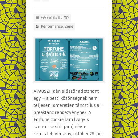
%A %B %e%q, %Y
Performance
,
Zene
A MÜSZI idén először ad otthont
egy – a pesti közönségnek nem
teljesen ismeretlen táncstílus a –
breaktánc rendezvénynek. A
Fortune Cookie Jam (vagyis
szerencse süti jam) névre
keresztelt verseny, október 26-án