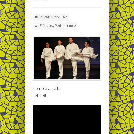
%A %B %e%q, %Y
Előadás
,
Performance
z é r ó b a l e t t
ENTER!