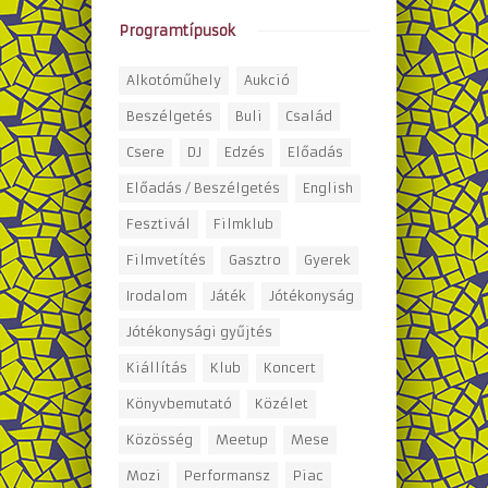
Programtípusok
Alkotóműhely
Aukció
Beszélgetés
Buli
Család
Csere
DJ
Edzés
Előadás
Előadás / Beszélgetés
English
Fesztivál
Filmklub
Filmvetítés
Gasztro
Gyerek
Irodalom
Játék
Jótékonyság
Jótékonysági gyűjtés
Kiállítás
Klub
Koncert
Könyvbemutató
Közélet
Közösség
Meetup
Mese
Mozi
Performansz
Piac