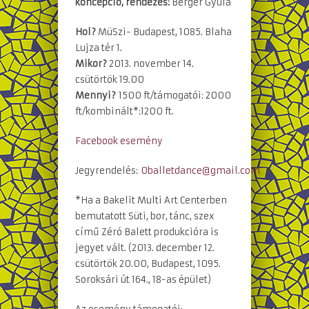
koncepció, rendezés:
Berger Gyula
Hol?
MüSzi- Budapest, 1085. Blaha
Lujza tér 1.
Mikor?
2013. november 14.
csütörtök 19.00
Mennyi?
1500 ft/támogatói: 2000
ft/kombinált*:1200 ft.
Facebook esemény
Jegyrendelés:
0balletdance@gmail.com
*Ha a Bakelit Multi Art Centerben
bemutatott Süti, bor, tánc, szex
című Zéró Balett produkcióra is
jegyet vált. (2013. december 12.
csütörtök 20.00, Budapest, 1095.
Soroksári út 164., 18-as épület)