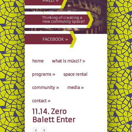
PREZI »
hun
/
eng
Thinking of creating a
new community space?
FACEBOOK »
home
what is müszi?
»
programs
»
space rental
community
»
media
»
contact
»
11.14. Zero
go to...
Balett Enter