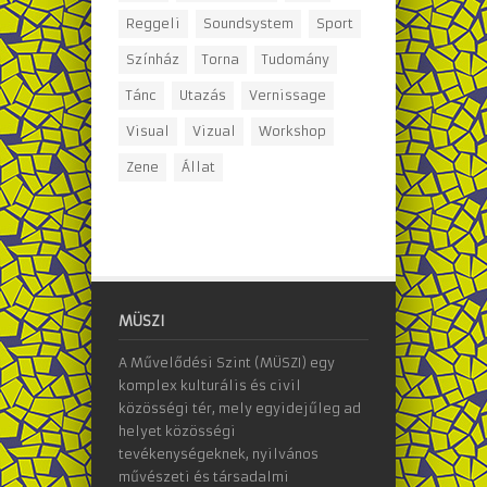
Reggeli
Soundsystem
Sport
Színház
Torna
Tudomány
Tánc
Utazás
Vernissage
Visual
Vizual
Workshop
Zene
Állat
MÜSZI
A Művelődési Szint (MÜSZI) egy
komplex kulturális és civil
közösségi tér, mely egyidejűleg ad
helyet közösségi
tevékenységeknek, nyilvános
művészeti és társadalmi