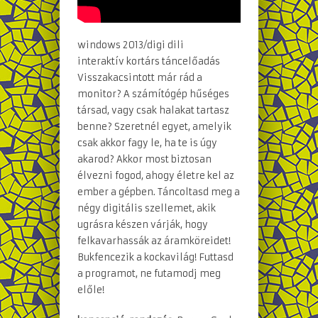
windows 2013/digi dili
interaktív kortárs táncelőadás
Visszakacsintott már rád a
monitor? A számítógép hűséges
társad, vagy csak halakat tartasz
benne? Szeretnél egyet, amelyik
csak akkor fagy le, ha te is úgy
akarod? Akkor most biztosan
élvezni fogod, ahogy életre kel az
ember a gépben. Táncoltasd meg a
négy digitális szellemet, akik
ugrásra készen várják, hogy
felkavarhassák az áramköreidet!
Bukfencezik a kockavilág! Futtasd
a programot, ne futamodj meg
előle!