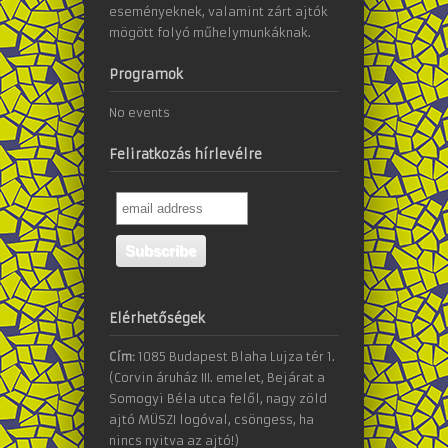
eseményeknek, valamint zárt ajtók
mögött folyó műhelymunkáknak.
Programok
No events
Feliratkozás hírlevélre
Elérhetőségek
Cím:
1085 Budapest Blaha Lujza tér 1.
(Corvin áruház III. emelet, Bejárat a
Somogyi Béla utca felől, nagy zöld
ajtó MÜSZI logóval, csöngess, ha
nincs nyitva az ajtó!)