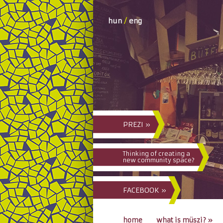
hun
/
eng
PREZI »
Thinking of creating a
new community space?
FACEBOOK »
home
what is müszi?
»