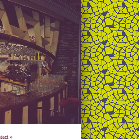
tact
»