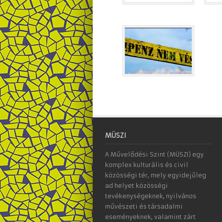
MÜSZI
A Művelődési Szint (MÜSZI) egy
komplex kulturális és civil
közösségi tér, mely egyidejűleg
ad helyet közösségi
tevékenységeknek, nyilvános
művészeti és társadalmi
eseményeknek, valamint zárt