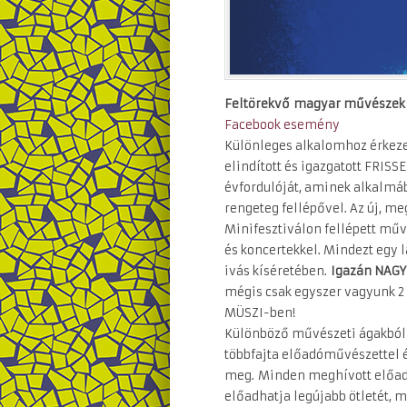
Feltörekvő
magyar művészek f
Facebook esemény
Különleges alkalomhoz érkeze
elindított és igazgatott FRIS
évfordulóját, aminek alkalmá
rengeteg fellépővel. Az új, m
Minifesztiválon fellépett mű
és koncertekkel. Mindezt egy 
ivás kíséretében.
Igazán NAGY
mégis csak egyszer vagyunk 2 é
MÜSZI-ben!
Különböző művészeti ágakból 
többfajta előadóművészettel 
meg. Minden meghívott előad
előadhatja legújabb ötletét, 