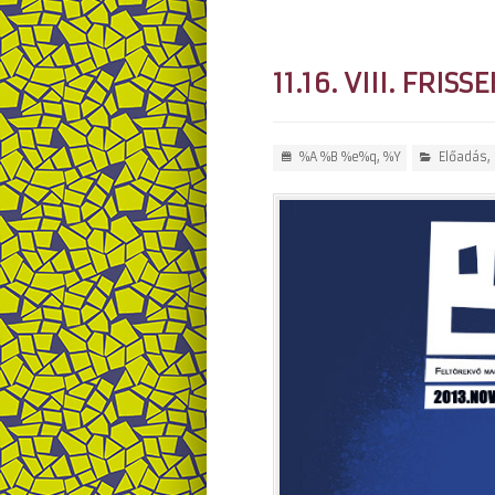
11.16. VIII. FRI
%A %B %e%q, %Y
Előadás
,