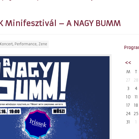
SSEK Minifesztivál – A NAGY BUMM
Koncert
,
Performance
,
Zene
Progra
<<
M
T
27
28
3
4
10
11
17
18
24
25
31
1