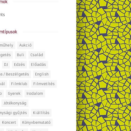
amok
nts
mtípusok
óműhely
Aukció
lgetés
Buli
Család
DJ
Edzés
Előadás
s / Beszélgetés
English
vál
Filmklub
Filmvetítés
o
Gyerek
Irodalom
Jótékonyság
nysági gyűjtés
Kiállítás
Koncert
Könyvbemutató