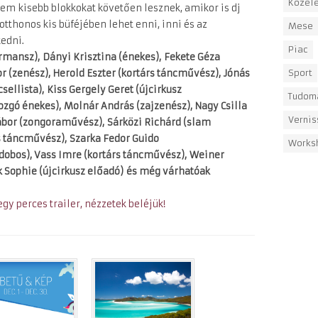
Közéle
em kisebb blokkokat követően lesznek, amikor is dj
otthonos kis büféjében lehet enni, inni és az
Mese
kedni.
Piac
ormansz),
Dányi Krisztina (énekes),
Fekete Géza
Sport
r (zenész), Herold Eszter (kortárs táncművész),
Jónás
sellista),
Kiss Gergely Geret (újcirkusz
Tudom
ozgó énekes),
Molnár András (zajzenész), Nagy Csilla
Verni
ábor (zongoraművész),
Sárközi Richárd (slam
s táncművész),
Szarka Fedor Guido
Works
dobos), Vass Imre (kortárs táncművész), Weiner
k Sophie (újcirkusz előadó)
és még várhatóak
gy perces trailer, nézzetek beléjük!