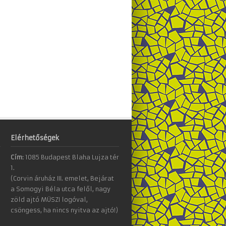
Elérhetőségek
Cím:
1085 Budapest Blaha Lujza tér
1.
(Corvin áruház III. emelet, Bejárat
a Somogyi Béla utca felől, nagy
zöld ajtó MÜSZI logóval,
csöngess, ha nincs nyitva az ajtó!)