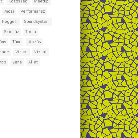
t
Közösség
Meetup
Mozi
Performansz
Reggeli
Soundsystem
Színház
Torna
ány
Tánc
Utazás
ssage
Visual
Vizual
hop
Zene
Állat