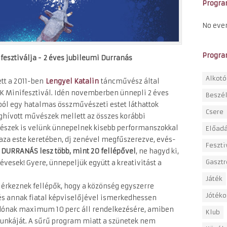
Progr
No eve
Progra
esztiválja -
2 éves jubileumi Durranás
Alkot
tt a 2011-ben
Lengyel Katalin
táncművész által
SEK Minifesztivál. Idén novemberben ünnepli 2 éves
Beszé
ból egy hatalmas összművészeti estet láthattok
Csere
eghívott művészek mellett az összes korábbi
vészek is velünk ünnepelnek kisebb performanszokkal
Előadá
laza este keretében, dj zenével megfűszerezve, evés-
Feszti
 DURRANÁS lesz több, mint 20 fellépővel
, ne hagyd ki,
Gasztr
vesek! Gyere, ünnepeljük együtt a kreativitást a
Játék
érkeznek fellépők, hogy a közönség egyszerre
Jótéko
és annak fiatal képviselőjével ismerkedhessen
ónak maximum 10 perc áll rendelkezésére, amiben
Klub
munkáját. A sűrű program miatt a szünetek nem