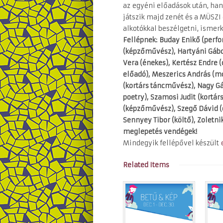
az egyéni előadások után, han
játszik majd zenét és a MÜSZI 
alkotókkal beszélgetni, ismer
Fellépnek:
Buday Enikő (perf
(képzőművész),
Hartyáni Gábo
Vera (énekes),
Kertész Endre (c
előadó),
Meszerics András (m
(kortárs táncművész),
Nagy G
poetry),
Szamosi Judit
(kortár
(képzőművész),
Szegő Dávid (
Sennyey Tibor (költő),
Zoletni
meglepetés vendégek!
Mindegyik fellépővel készült
e
Related Items