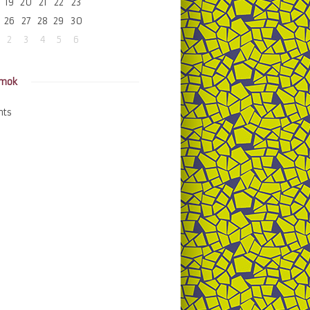
19
20
21
22
23
26
27
28
29
30
2
3
4
5
6
amok
nts