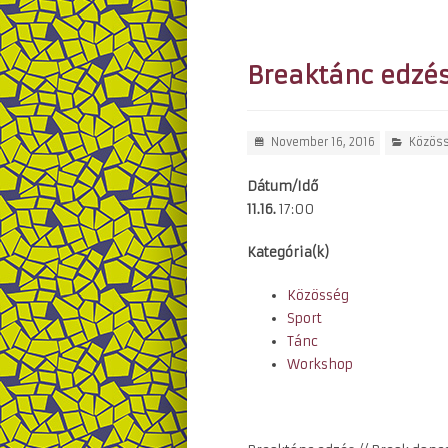
Breaktánc edzé
November 16, 2016
Közös
Dátum/Idő
11.16.
17:00
Kategória(k)
Közösség
Sport
Tánc
Workshop