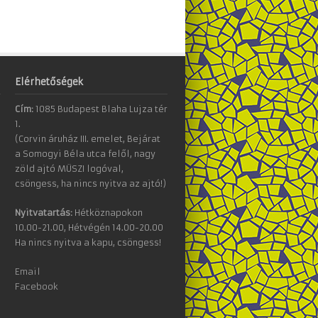
Elérhetőségek
Cím:
1085 Budapest Blaha Lujza tér
1.
(Corvin áruház III. emelet, Bejárat
a Somogyi Béla utca felől, nagy
zöld ajtó MÜSZI logóval,
csöngess, ha nincs nyitva az ajtó!)
Nyitvatartás:
Hétköznapokon
10.00-21.00, Hétvégén 14.00-20.00
Ha nincs nyitva a kapu, csöngess!
Email
Facebook