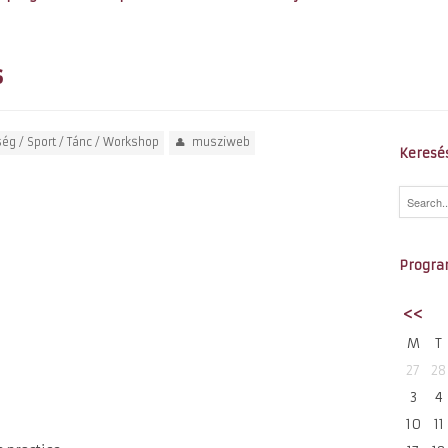
s
ség
/
Sport
/
Tánc
/
Workshop
musziweb
Keresé
Progra
<<
M
T
27
28
3
4
10
11