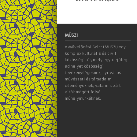
MÜSZI
A Művelődési Szint (MÜSZI) egy
komplex kulturális és civil
közösségi tér, mely egyidejűleg
ad helyet közösségi
tevékenységeknek, nyilvános
művészeti és társadalmi
eseményeknek, valamint zárt
ajtók mögött folyó
műhelymunkáknak.