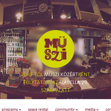
2018-TÓL
MÜSZI KÖZÉRT
KÉNT
FOLYTATJUK AZ
IZABELLA 29.
SZÁM ALATT
programs
»
space rental
community
»
media
»
con