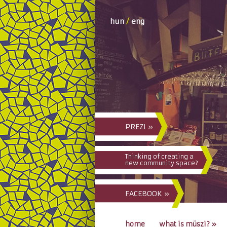
hun
/
eng
PREZI »
Thinking of creating a
new community space?
FACEBOOK »
home
what is müszi?
»