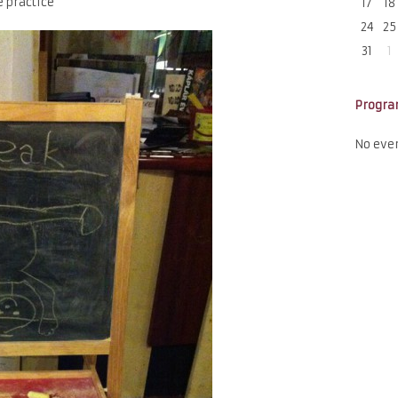
e practice
17
18
24
25
31
1
Progr
No eve