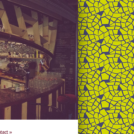
tact
»