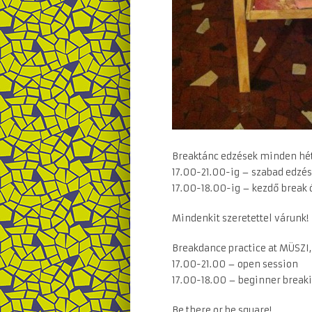
Breaktánc edzések minden hét
17.00-21.00-ig – szabad edzés
17.00-18.00-ig – kezdő break
Mindenkit szeretettel várunk!
Breakdance practice at MÜSZI
17.00-21.00 – open session
17.00-18.00 – beginner break
Be there or be square!