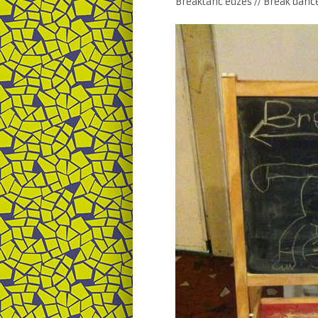
Breaktánc edzés // Break danc