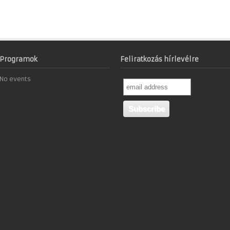
Programok
Feliratkozás hírlevélre
No events