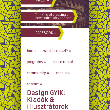
PREZI »
hun
/
eng
Thinking of creating a
new community space?
FACEBOOK »
home
what is müszi?
»
programs
»
space rental
community
»
media
»
contact
»
Design GYIK:
go to...
Kiadók &
illusztrátorok