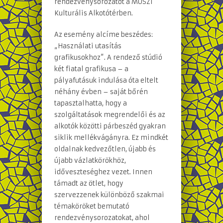
rendezvénysorozatot a MÜSZi
Kulturális Alkotótérben.
Az esemény alcíme beszédes:
„Használati utasítás
grafikusokhoz”. A rendező stúdió
két fiatal grafikusa – a
pályafutásuk indulása óta eltelt
néhány évben – saját bőrén
tapasztalhatta, hogy a
szolgáltatások megrendelői és az
alkotók közötti párbeszéd gyakran
siklik mellékvágányra. Ez mindkét
oldalnak kedvezőtlen, újabb és
újabb vázlatkörökhöz,
időveszteséghez vezet. Innen
támadt az ötlet, hogy
szervezzenek különböző szakmai
témaköröket bemutató
rendezvénysorozatokat, ahol