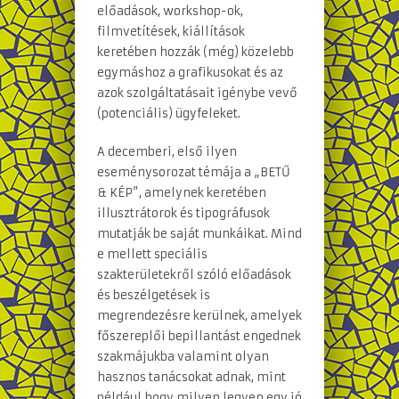
előadások, workshop-ok,
filmvetítések, kiállítások
keretében hozzák (még) közelebb
egymáshoz a grafikusokat és az
azok szolgáltatásait igénybe vevő
(potenciális) ügyfeleket.
A decemberi, első ilyen
eseménysorozat témája a „BETŰ
& KÉP”, amelynek keretében
illusztrátorok és tipográfusok
mutatják be saját munkáikat. Mind
e mellett speciális
szakterületekről szóló előadások
és beszélgetések is
megrendezésre kerülnek, amelyek
főszereplői bepillantást engednek
szakmájukba valamint olyan
hasznos tanácsokat adnak, mint
például hogy milyen legyen egy jó