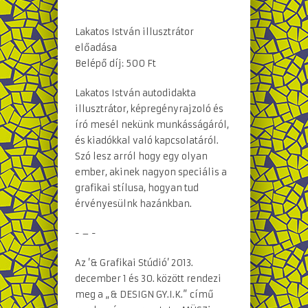
Lakatos István illusztrátor
előadása
Belépő díj: 500 Ft
Lakatos István autodidakta
illusztrátor, képregényrajzoló és
író mesél nekünk munkásságáról,
és kiadókkal való kapcsolatáról.
Szó lesz arról hogy egy olyan
ember, akinek nagyon speciális a
grafikai stílusa, hogyan tud
érvényesülnk hazánkban.
- – -
Az ’& Grafikai Stúdió’ 2013.
december 1 és 30. között rendezi
meg a „& DESIGN GY.I.K.” című