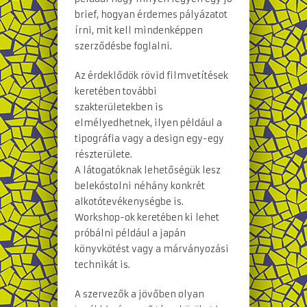
brief, hogyan érdemes pályázatot
írni, mit kell mindenképpen
szerződésbe foglalni.
Az érdeklődök rövid filmvetítések
keretében további
szakterületekben is
elmélyedhetnek, ilyen például a
tipográfia vagy a design egy-egy
részterülete.
A látogatóknak lehetőségük lesz
belekóstolni néhány konkrét
alkotótevékenységbe is.
Workshop-ok keretében ki lehet
próbálni például a japán
könyvkötést vagy a márványozási
technikát is.
A szervezők a jövőben olyan