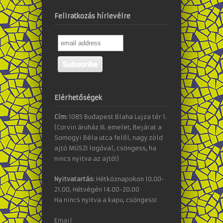
Feliratkozás hírlevélre
Elérhetőségek
Cím:
1085 Budapest Blaha Lujza tér 1.
(Corvin áruház III. emelet, Bejárat a
Somogyi Béla utca felől, nagy zöld
ajtó MÜSZI logóval, csöngess, ha
nincs nyitva az ajtó!)
Nyitvatartás:
Hétköznapokon 10.00-
21.00, Hétvégén 14.00-20.00
Ha nincs nyitva a kapu, csöngess!
Email