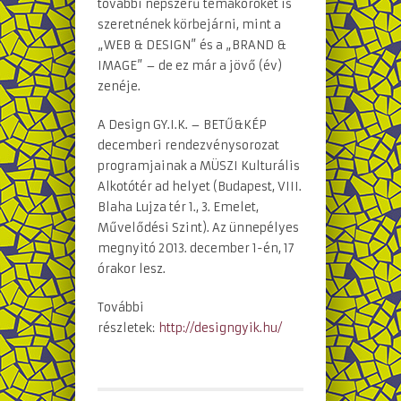
további népszerű témaköröket is
szeretnének körbejárni, mint a
„WEB & DESIGN” és a „BRAND &
IMAGE” – de ez már a jövő (év)
zenéje.
A Design GY.I.K. – BETŰ&KÉP
decemberi rendezvénysorozat
programjainak a MÜSZI Kulturális
Alkotótér ad helyet (Budapest, VIII.
Blaha Lujza tér 1., 3. Emelet,
Művelődési Szint). Az ünnepélyes
megnyitó 2013. december 1-én, 17
órakor lesz.
További
részletek:
http://designgyik.hu/