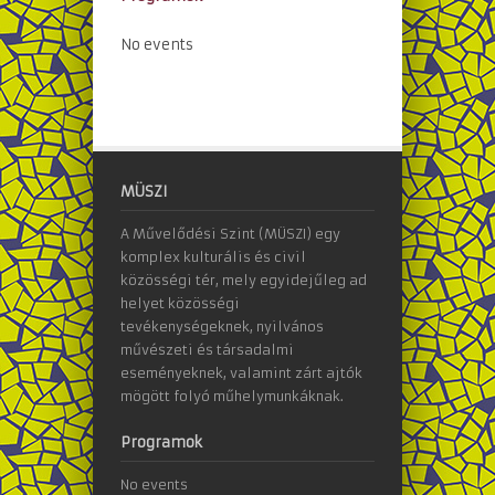
No events
MÜSZI
A Művelődési Szint (MÜSZI) egy
komplex kulturális és civil
közösségi tér, mely egyidejűleg ad
helyet közösségi
tevékenységeknek, nyilvános
művészeti és társadalmi
eseményeknek, valamint zárt ajtók
mögött folyó műhelymunkáknak.
Programok
No events