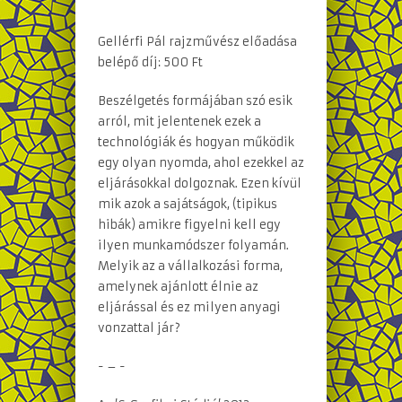
Gellérfi Pál rajzművész előadása
belépő díj: 500 Ft
Beszélgetés formájában szó esik
arról, mit jelentenek ezek a
technológiák és hogyan működik
egy olyan nyomda, ahol ezekkel az
eljárásokkal dolgoznak. Ezen kívül
mik azok a sajátságok, (tipikus
hibák) amikre figyelni kell egy
ilyen munkamódszer folyamán.
Melyik az a vállalkozási forma,
amelynek ajánlott élnie az
eljárással és ez milyen anyagi
vonzattal jár?
- – -