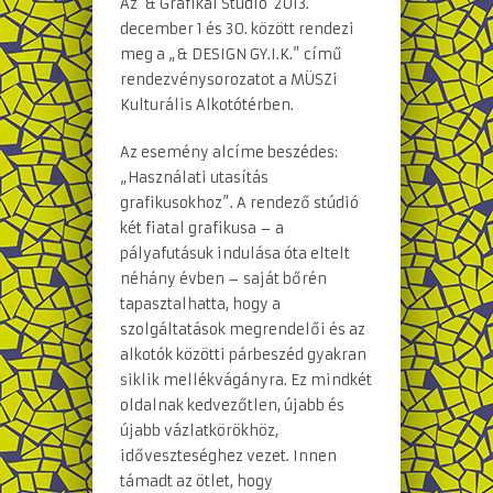
Az ’& Grafikai Stúdió’ 2013.
december 1 és 30. között rendezi
meg a „& DESIGN GY.I.K.” című
rendezvénysorozatot a MÜSZi
Kulturális Alkotótérben.
Az esemény alcíme beszédes:
„Használati utasítás
grafikusokhoz”. A rendező stúdió
két fiatal grafikusa – a
pályafutásuk indulása óta eltelt
néhány évben – saját bőrén
tapasztalhatta, hogy a
szolgáltatások megrendelői és az
alkotók közötti párbeszéd gyakran
siklik mellékvágányra. Ez mindkét
oldalnak kedvezőtlen, újabb és
újabb vázlatkörökhöz,
időveszteséghez vezet. Innen
támadt az ötlet, hogy