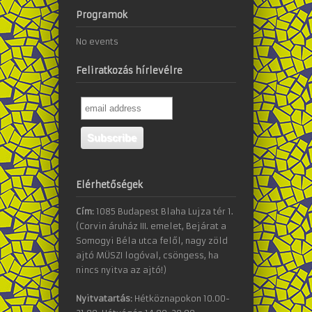
Programok
No events
Feliratkozás hírlevélre
Elérhetőségek
Cím:
1085 Budapest Blaha Lujza tér 1.
(Corvin áruház III. emelet, Bejárat a
Somogyi Béla utca felől, nagy zöld
ajtó MÜSZI logóval, csöngess, ha
nincs nyitva az ajtó!)
Nyitvatartás:
Hétköznapokon 10.00-