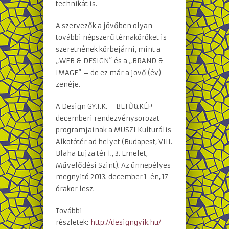
technikát is.
A szervezők a jövőben olyan
további népszerű témaköröket is
szeretnének körbejárni, mint a
„WEB & DESIGN” és a „BRAND &
IMAGE” – de ez már a jövő (év)
zenéje.
A Design GY.I.K. – BETŰ&KÉP
decemberi rendezvénysorozat
programjainak a MÜSZI Kulturális
Alkotótér ad helyet (Budapest, VIII.
Blaha Lujza tér 1., 3. Emelet,
Művelődési Szint). Az ünnepélyes
megnyitó 2013. december 1-én, 17
órakor lesz.
További
részletek:
http://designgyik.hu/