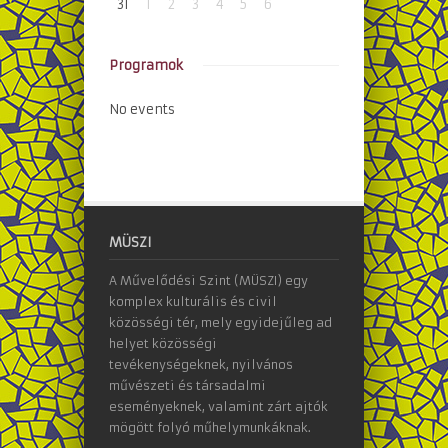
31
1
2
3
4
5
6
Programok
No events
MÜSZI
A Művelődési Szint (MÜSZI) egy
komplex kulturális és civil
közösségi tér, mely egyidejűleg ad
helyet közösségi
tevékenységeknek, nyilvános
művészeti és társadalmi
eseményeknek, valamint zárt ajtók
mögött folyó műhelymunkáknak.