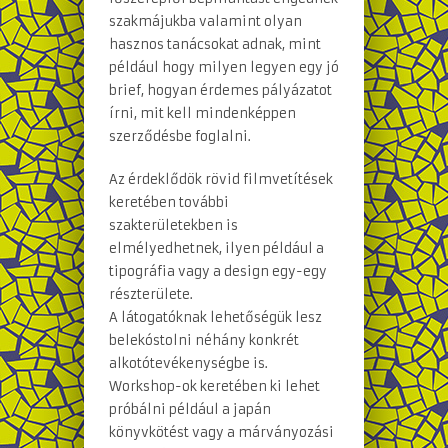
szakmájukba valamint olyan
hasznos tanácsokat adnak, mint
például hogy milyen legyen egy jó
brief, hogyan érdemes pályázatot
írni, mit kell mindenképpen
szerződésbe foglalni.
Az érdeklődök rövid filmvetítések
keretében további
szakterületekben is
elmélyedhetnek, ilyen például a
tipográfia vagy a design egy-egy
részterülete.
A látogatóknak lehetőségük lesz
belekóstolni néhány konkrét
alkotótevékenységbe is.
Workshop-ok keretében ki lehet
próbálni például a japán
könyvkötést vagy a márványozási