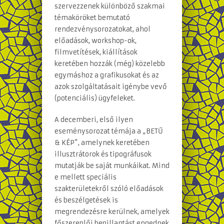
szervezzenek különböző szakmai
témaköröket bemutató
rendezvénysorozatokat, ahol
előadások, workshop-ok,
filmvetítések, kiállítások
keretében hozzák (még) közelebb
egymáshoz a grafikusokat és az
azok szolgáltatásait igénybe vevő
(potenciális) ügyfeleket.
A decemberi, első ilyen
eseménysorozat témája a „BETŰ
& KÉP”, amelynek keretében
illusztrátorok és tipográfusok
mutatják be saját munkáikat. Mind
e mellett speciális
szakterületekről szóló előadások
és beszélgetések is
megrendezésre kerülnek, amelyek
főszereplői bepillantást engednek