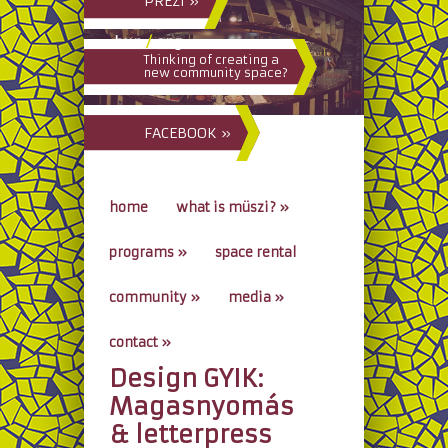
PREZI »
hun
/
eng
Thinking of creating a
new community space?
FACEBOOK »
home
what is müszi?
»
programs
»
space rental
community
»
media
»
contact
»
Design GYIK:
go to...
Magasnyomás
& letterpress