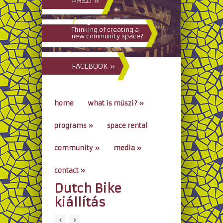
PREZI »
hun
/
eng
Thinking of creating a
new community space?
FACEBOOK »
home
what is müszi?
»
programs
»
space rental
community
»
media
»
contact
»
Dutch Bike
go to...
kiállítás