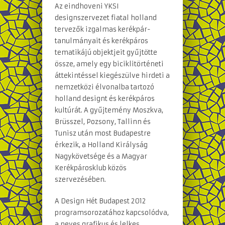
Az eindhoveni YKSI
designszervezet fiatal holland
tervezők izgalmas kerékpár-
tanulmányait és kerékpáros
tematikájú objektjeit gyűjtötte
össze, amely egy biciklitörténeti
áttekintéssel kiegészülve hirdeti a
nemzetközi élvonalba tartozó
holland designt és kerékpáros
kultúrát. A gyűjtemény Moszkva,
Brüsszel, Pozsony, Tallinn és
Tunisz után most Budapestre
érkezik, a Holland Királyság
Nagykövetsége és a Magyar
Kerékpárosklub közös
szervezésében.
A Design Hét Budapest 2012
programsorozatához kapcsolódva,
a neves grafikus és lelkes