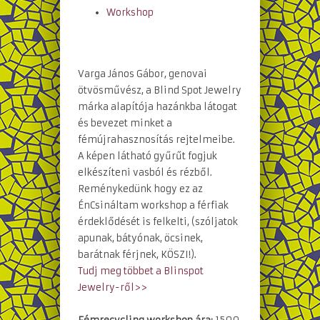
Workshop
Varga János Gábor, genovai
ötvösművész, a Blind Spot Jewelry
márka alapítója hazánkba látogat
és bevezet minket a
fémújrahasznosítás rejtelmeibe.
A képen látható gyűrűt fogjuk
elkészíteni vasból és rézből.
Reménykedünk hogy ez az
ÉnCsináltam workshop a férfiak
érdeklődését is felkelti, (szóljatok
apunak, bátyónak, öcsinek,
barátnak férjnek, KÖSZI!).
Tudj meg többet a Blinspot
Jewelry-ről>>