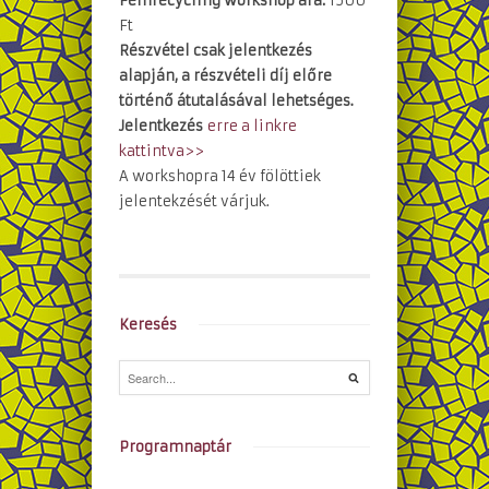
Fémrecycling workshop ára:
1500
Ft
Részvétel csak jelentkezés
alapján, a részvételi díj előre
történő átutalásával lehetséges.
Jelentkezés
erre a linkre
kattintva>>
A workshopra 14 év fölöttiek
jelentekzését várjuk.
Keresés
Programnaptár