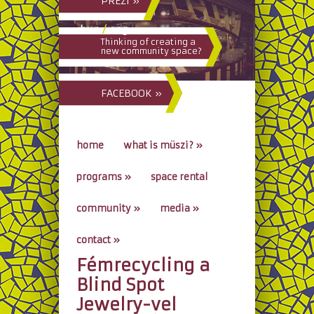
PREZI »
hun
/
eng
Thinking of creating a
new community space?
FACEBOOK »
home
what is müszi?
»
programs
»
space rental
community
»
media
»
contact
»
Fémrecycling a
go to...
Blind Spot
Jewelry-vel