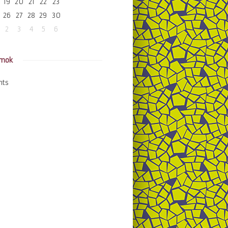
19
20
21
22
23
26
27
28
29
30
2
3
4
5
6
amok
nts