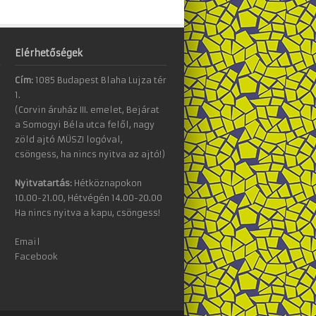
Elérhetőségek
Cím:
1085 Budapest Blaha Lujza tér
1.
(Corvin áruház III. emelet, Bejárat
a Somogyi Béla utca felől, nagy
zöld ajtó MÜSZI logóval,
csöngess, ha nincs nyitva az ajtó!)
Nyitvatartás:
Hétköznapokon
10.00-21.00, Hétvégén 14.00-20.00
Ha nincs nyitva a kapu, csöngess!
Email
Facebook