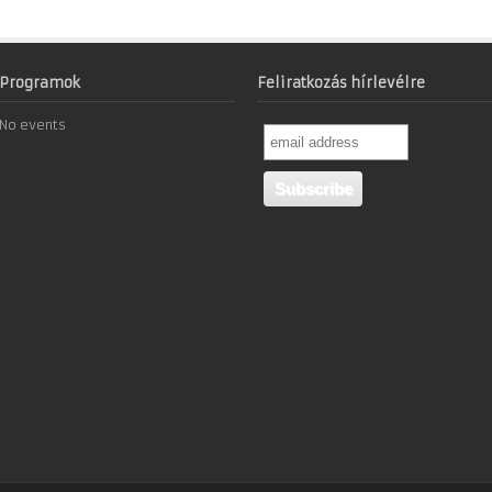
Programok
Feliratkozás hírlevélre
No events