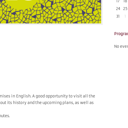
17
18
24
25
31
1
Progr
No eve
ises in English. A good opportunity to visit all the
out its history and the upcoming plans, as well as
nutes.