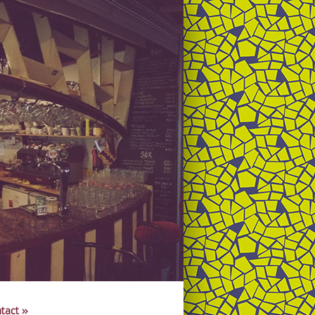
tact
»