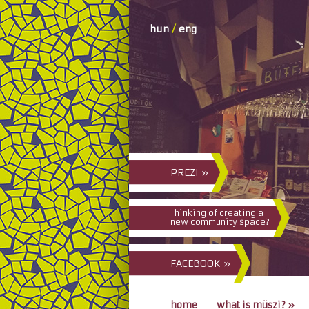
hun
/
eng
PREZI »
Thinking of creating a
new community space?
FACEBOOK »
home
what is müszi?
»