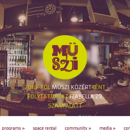
2018-TÓL
MÜSZI KÖZÉRT
KÉNT
FOLYTATJUK AZ
IZABELLA 29.
SZÁM ALATT
programs
»
space rental
community
»
media
»
con