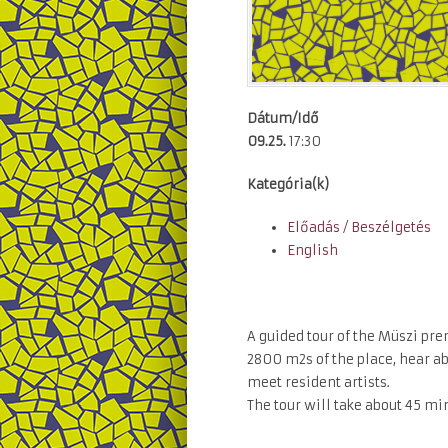
Dátum/Idő
09.25.
17:30
Kategória(k)
Előadás / Beszélgetés
English
A guided tour of the Müszi prem
2800 m2s of the place, hear ab
meet resident artists.
The tour will take about 45 mi