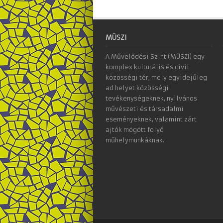
MÜSZI
A Művelődési Szint (MÜSZI) egy
komplex kulturális és civil
közösségi tér, mely egyidejűleg
ad helyet közösségi
tevékenységeknek, nyilvános
művészeti és társadalmi
eseményeknek, valamint zárt
ajtók mögött folyó
műhelymunkáknak.