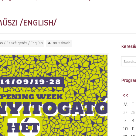
MÜSZI /ENGLISH/
ás / Beszélgetés
/
English
musziweb
Keresé
Progra
<<
M
T
27
28
3
4
10
11