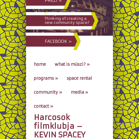
PREZI »
hun
/
eng
Thinking of creating a
new community space?
FACEBOOK »
home
what is müszi?
»
programs
»
space rental
community
»
media
»
contact
»
Harcosok
go to...
filmklubja –
KEVIN SPACEY