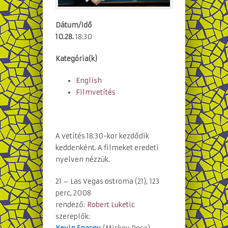
Dátum/Idő
10.28.
18:30
Kategória(k)
English
Filmvetítés
A vetítés 18.30-kor kezdődik
keddenként. A filmeket eredeti
nyelven nézzük.
21 – Las Vegas ostroma (21), 123
perc, 2008
rendező:
Robert Luketic
szereplők: