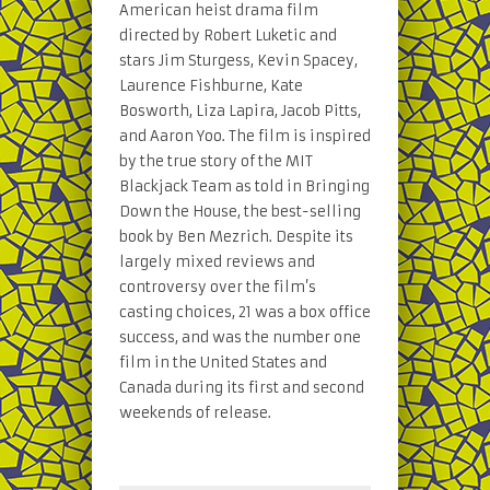
American heist drama film
directed by Robert Luketic and
stars Jim Sturgess, Kevin Spacey,
Laurence Fishburne, Kate
Bosworth, Liza Lapira, Jacob Pitts,
and Aaron Yoo. The film is inspired
by the true story of the MIT
Blackjack Team as told in Bringing
Down the House, the best-selling
book by Ben Mezrich. Despite its
largely mixed reviews and
controversy over the film’s
casting choices, 21 was a box office
success, and was the number one
film in the United States and
Canada during its first and second
weekends of release.