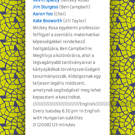
Kevin Spacey
(Mickey Rosa)
Jim Sturgess
(Ben Campbell)
Aaron Yoo
(Choi)
Kate Bosworth
(Jill Taylor)
Mickey Rosa egyetemi professzor
felfigyel a zseniális matematikai
képességekkel rendelkező
hallgatójára, Ben Campbellre.
Meghívja a különóráira, ahol a
legvagányabb tanítványaival a
kártyajátékok törvényszerűségeit
tanulmányozzák. Kidolgoznak egy
teljesen legális módszert,
amelynek segítségével meg lehet
kopasztani a kaszinókat.
///////////////////////////////English//////////////////////////
Every tuesday 6.30 pm in English
with Hungarian subtitles
21 (2008) 123 minutes