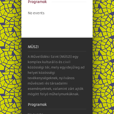
Programok
No events
MÜSZI
A Művelődési Szint (MÜSZI) egy
komplex kulturális és civil
közösségi tér, mely egyidejűleg ad
helyet közösségi
tevékenységeknek, nyilvános
művészeti és társadalmi
eseményeknek, valamint zárt ajtók
mögött folyó műhelymunkáknak.
Programok