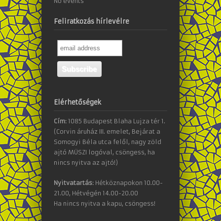
No events
Feliratkozás hírlevélre
Elérhetőségek
Cím:
1085 Budapest Blaha Lujza tér 1.
(Corvin áruház III. emelet, Bejárat a
Somogyi Béla utca felől, nagy zöld
ajtó MÜSZI logóval, csöngess, ha
nincs nyitva az ajtó!)
Nyitvatartás:
Hétköznapokon 10.00-
21.00, Hétvégén 14.00-20.00
Ha nincs nyitva a kapu, csöngess!