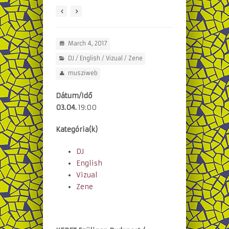
March 4, 2017
DJ
/
English
/
Vizual
/
Zene
musziweb
Dátum/Idő
03.04.
19:00
Kategória(k)
DJ
English
Vizual
Zene