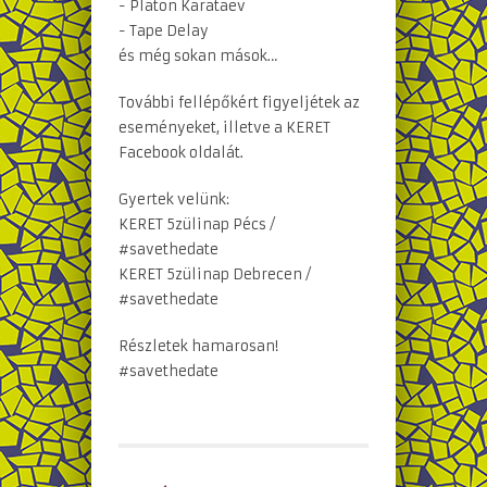
- Platon Karataev
- Tape Delay
és még sokan mások…
További fellépőkért figyeljétek az
eseményeket, illetve a KERET
Facebook oldalát.
Gyertek velünk:
KERET 5zülinap Pécs /
#savethedate
KERET 5zülinap Debrecen /
#savethedate
Részletek hamarosan!
#savethedate