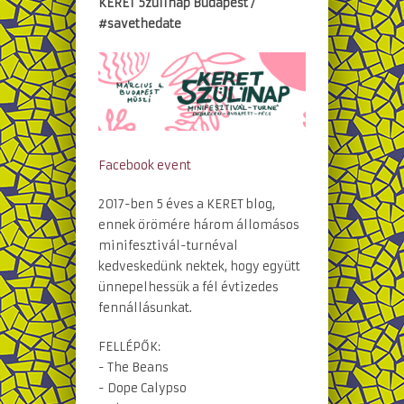
KERET 5zülinap Budapest /
#savethedate
Facebook event
2017-ben 5 éves a KERET blog,
ennek örömére három állomásos
minifesztivál-turnéval
kedveskedünk nektek, hogy együtt
ünnepelhessük a fél évtizedes
fennállásunkat.
FELLÉPŐK:
- The Beans
- Dope Calypso