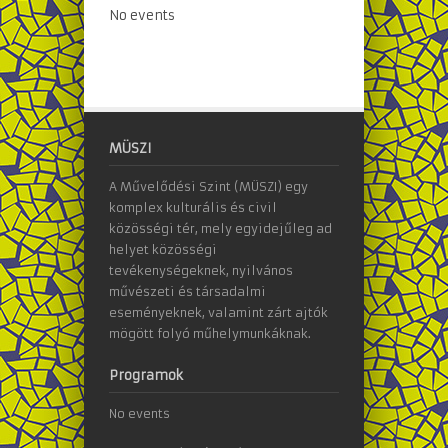
No events
MÜSZI
A Művelődési Szint (MÜSZI) egy
komplex kulturális és civil
közösségi tér, mely egyidejűleg ad
helyet közösségi
tevékenységeknek, nyilvános
művészeti és társadalmi
eseményeknek, valamint zárt ajtók
mögött folyó műhelymunkáknak.
Programok
No events