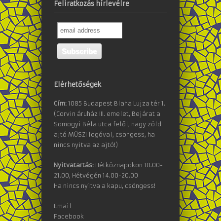
Feliratkozás hírlevélre
Elérhetőségek
Cím:
1085 Budapest Blaha Lujza tér 1.
(Corvin áruház III. emelet, Bejárat a
Somogyi Béla utca felől, nagy zöld
ajtó MÜSZI logóval, csöngess, ha
nincs nyitva az ajtó!)
Nyitvatartás:
Hétköznapokon 10.00-
21.00, Hétvégén 14.00-20.00
Ha nincs nyitva a kapu, csöngess!
Email
Facebook