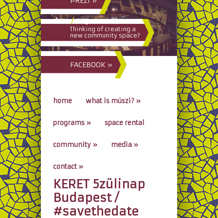
PREZI »
hun
/
eng
Thinking of creating a
new community space?
FACEBOOK »
home
what is müszi?
»
programs
»
space rental
community
»
media
»
contact
»
KERET 5zülinap
go to...
Budapest /
#savethedate