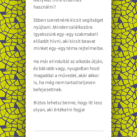
Melyiket mire érdemes
használni?
Ebben szeretnénk kicsit segítséget
nyújtani. Minden találkozóra
igyekszünk egy-egy szakmabeli
előadót hívni, aki kicsit beavat
minket egy-egy téma rejtelmeibe.
Ha már elindultál az alkotás útján,
és bátrabb vagy, nyugodtan hozd
magaddal a művedet, akár akkor
is, ha még nem tartod teljesen
befejezettnek.
Biztos lehetsz benne, hogy itt lesz
olyan, aki értékelni fogja!