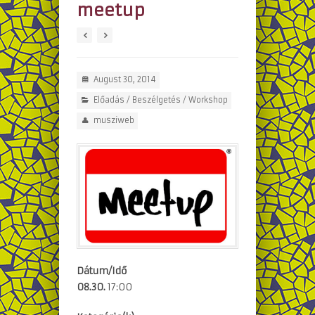
meetup
August 30, 2014
Előadás / Beszélgetés
/
Workshop
musziweb
Dátum/Idő
08.30.
17:00