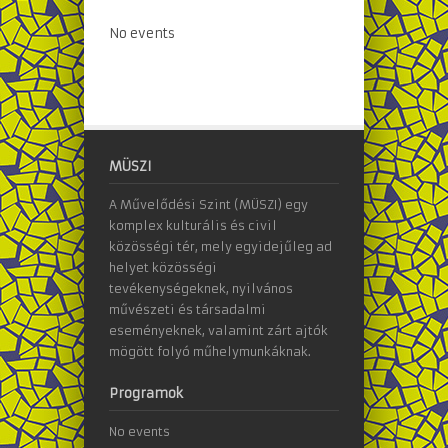
No events
MÜSZI
A Művelődési Szint (MÜSZI) egy
komplex kulturális és civil
közösségi tér, mely egyidejűleg ad
helyet közösségi
tevékenységeknek, nyilvános
művészeti és társadalmi
eseményeknek, valamint zárt ajtók
mögött folyó műhelymunkáknak.
Programok
No events