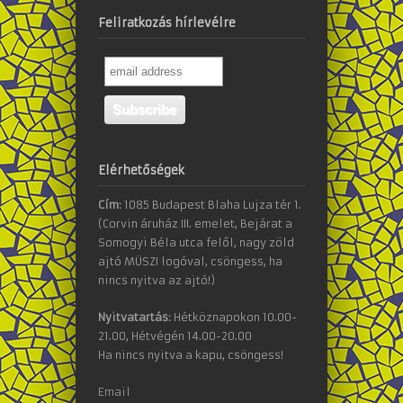
Feliratkozás hírlevélre
Elérhetőségek
Cím:
1085 Budapest Blaha Lujza tér 1.
(Corvin áruház III. emelet, Bejárat a
Somogyi Béla utca felől, nagy zöld
ajtó MÜSZI logóval, csöngess, ha
nincs nyitva az ajtó!)
Nyitvatartás:
Hétköznapokon 10.00-
21.00, Hétvégén 14.00-20.00
Ha nincs nyitva a kapu, csöngess!
Email