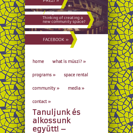
PREZI »
hun
/
eng
Thinking of creating a
new community space?
FACEBOOK »
home
what is müszi?
»
programs
»
space rental
community
»
media
»
contact
»
Tanuljunk és
go to...
alkossunk
együtt! –