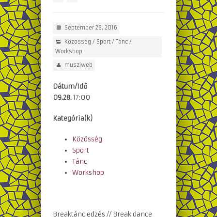
September 28, 2016
Közösség
/
Sport
/
Tánc
/
Workshop
musziweb
Dátum/Idő
09.28.
17:00
Kategória(k)
Közösség
Sport
Tánc
Workshop
Breaktánc edzés // Break dance