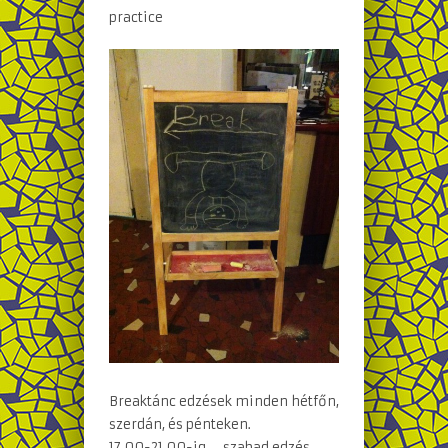
practice
Breaktánc edzések minden hétfőn,
szerdán, és pénteken.
17.00-21.00-ig – szabad edzés