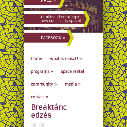
PREZI »
hun
/
eng
Thinking of creating a
new community space?
FACEBOOK »
home
what is müszi?
»
programs
»
space rental
community
»
media
»
contact
»
Breaktánc
go to...
edzés