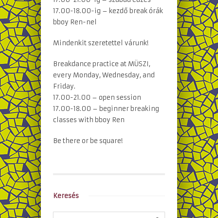
17.00-18.00-ig – kezdő break órák
bboy Ren-nel
Mindenkit szeretettel várunk!
Breakdance practice at MÜSZI,
every Monday, Wednesday, and
Friday.
17.00-21.00 – open session
17.00-18.00 – beginner breaking
classes with bboy Ren
Be there or be square!
Keresés