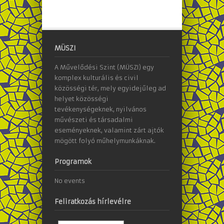
MÜSZI
A Művelődési Szint (MÜSZI) egy
komplex kulturális és civil
közösségi tér, mely egyidejűleg ad
helyet közösségi
tevékenységeknek, nyilvános
művészeti és társadalmi
eseményeknek, valamint zárt ajtók
mögött folyó műhelymunkáknak.
Programok
No events
Feliratkozás hírlevélre