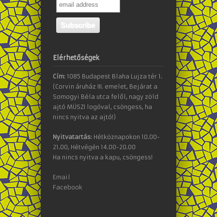
Elérhetőségek
Cím:
1085 Budapest Blaha Lujza tér 1.
(Corvin áruház III. emelet, Bejárat a
Somogyi Béla utca felől, nagy zöld
ajtó MÜSZI logóval, csöngess, ha
nincs nyitva az ajtó!)
Nyitvatartás:
Hétköznapokon 10.00-
21.00, Hétvégén 14.00-20.00
Ha nincs nyitva a kapu, csöngess!
Email
Facebook