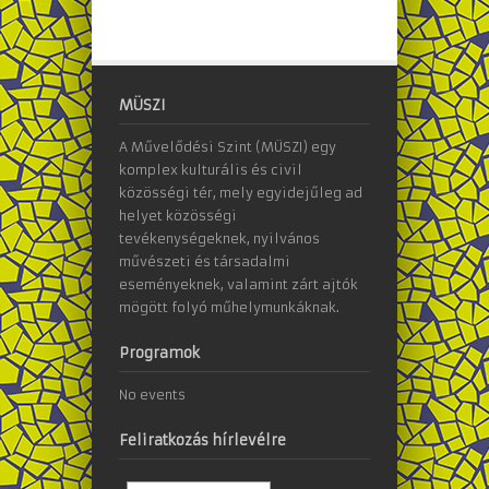
MÜSZI
A Művelődési Szint (MÜSZI) egy
komplex kulturális és civil
közösségi tér, mely egyidejűleg ad
helyet közösségi
tevékenységeknek, nyilvános
művészeti és társadalmi
eseményeknek, valamint zárt ajtók
mögött folyó műhelymunkáknak.
Programok
No events
Feliratkozás hírlevélre