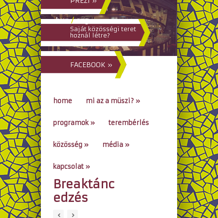
PREZI »
hun
/
eng
Saját közösségi teret
hoznál létre?
FACEBOOK »
home
mi az a müszi?
»
programok
»
terembérlés
közösség
»
média
»
kapcsolat
»
Breaktánc
go to...
edzés