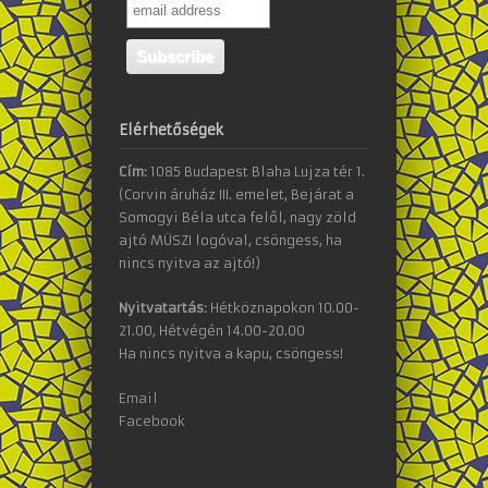
Elérhetőségek
Cím:
1085 Budapest Blaha Lujza tér 1.
(Corvin áruház III. emelet, Bejárat a
Somogyi Béla utca felől, nagy zöld
ajtó MÜSZI logóval, csöngess, ha
nincs nyitva az ajtó!)
Nyitvatartás:
Hétköznapokon 10.00-
21.00, Hétvégén 14.00-20.00
Ha nincs nyitva a kapu, csöngess!
Email
Facebook