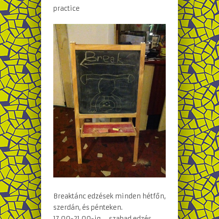
practice
Breaktánc edzések minden hétfőn,
szerdán, és pénteken.
17.00-21.00-ig – szabad edzés