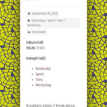
September 28, 2016
Közösség
/
Sport
/
Tánc
/
Workshop
musziweb
Dátum/Idő
09.28.
17:00
Kategória(k)
Közösség
Sport
Tánc
Workshop
Breaktánc edzés // Break dance