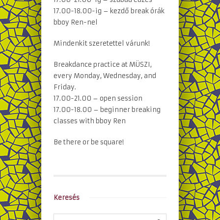
17.00-18.00-ig – kezdő break órák
bboy Ren-nel
Mindenkit szeretettel várunk!
Breakdance practice at MÜSZI,
every Monday, Wednesday, and
Friday.
17.00-21.00 – open session
17.00-18.00 – beginner breaking
classes with bboy Ren
Be there or be square!
Keresés