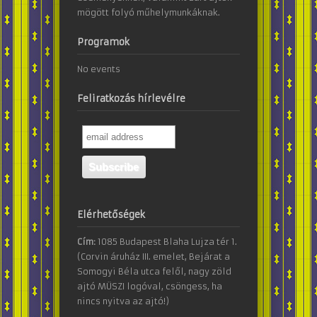
mögött folyó műhelymunkáknak.
Programok
No events
Feliratkozás hírlevélre
Elérhetőségek
Cím:
1085 Budapest Blaha Lujza tér 1.
(Corvin áruház III. emelet, Bejárat a
Somogyi Béla utca felől, nagy zöld
ajtó MÜSZI logóval, csöngess, ha
nincs nyitva az ajtó!)