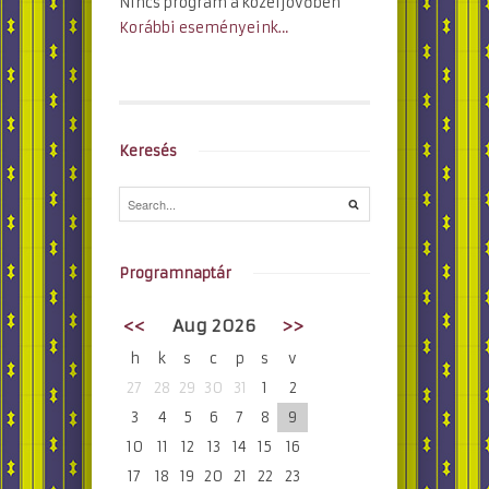
Nincs program a közeljövőben
Korábbi eseményeink…
Keresés
Programnaptár
<<
Aug 2026
>>
h
k
s
c
p
s
v
27
28
29
30
31
1
2
3
4
5
6
7
8
9
10
11
12
13
14
15
16
17
18
19
20
21
22
23