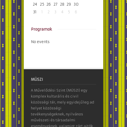
24
25
26
27
28
29
30
31
1
2
3
4
5
6
Programok
No events
MÜSZI
A Művelődési Szint (MÜSZI) egy
komplex kulturális és civil
közösségi tér, mely egyidejűleg ad
helyet közösségi
tevékenységeknek, nyilvános
művészeti és társadalmi
eseményeknek, valamint zárt ajtók