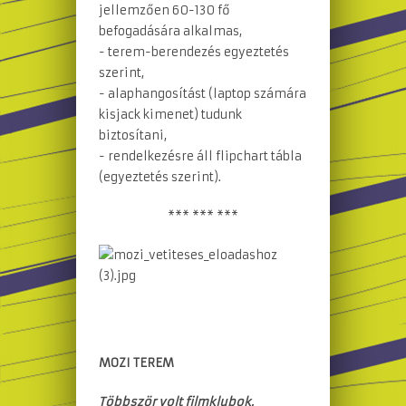
jellemzően 60-130 fő
befogadására alkalmas,
- terem-berendezés egyeztetés
szerint,
- alaphangosítást (laptop számára
kisjack kimenet) tudunk
biztosítani,
- rendelkezésre áll flipchart tábla
(egyeztetés szerint).
*** *** ***
MOZI TEREM
Többször volt filmklubok,