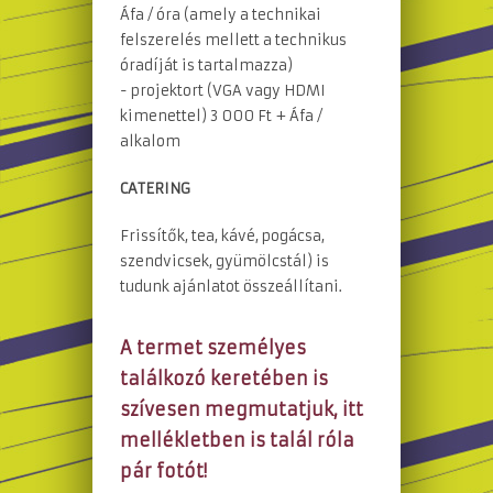
Áfa / óra (amely a technikai
felszerelés mellett a technikus
óradíját is tartalmazza)
- projektort (VGA vagy HDMI
kimenettel) 3 000 Ft + Áfa /
alkalom
CATERING
Frissítők, tea, kávé, pogácsa,
szendvicsek, gyümölcstál) is
tudunk ajánlatot összeállítani.
A termet személyes
találkozó keretében is
szívesen megmutatjuk, itt
mellékletben is talál róla
pár fotót!