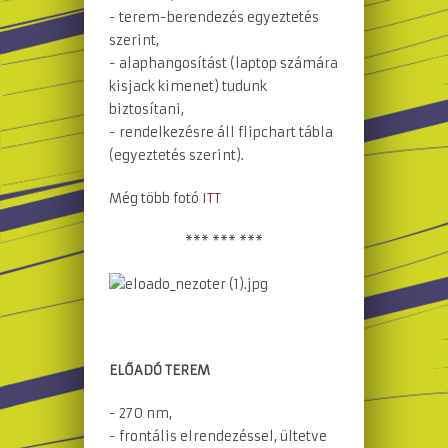
- terem-berendezés egyeztetés
szerint,
- alaphangosítást (laptop számára
kisjack kimenet) tudunk
biztosítani,
- rendelkezésre áll flipchart tábla
(egyeztetés szerint).
Még több fotó
ITT
*** *** ***
ELŐADÓ TEREM
- 270 nm,
- frontális elrendezéssel, ültetve