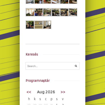
Keresés
Programnaptár
<<
Aug 2026
>>
h
k
s
c
p
s
v