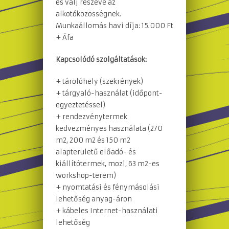
és válj részévé az
alkotóközösségnek.
Munkaállomás havi díja: 15.000 Ft
+ Áfa
Kapcsolódó szolgáltatások:
+ tárolóhely (szekrények)
+ tárgyaló-használat (időpont-
egyeztetéssel)
+ rendezvénytermek
kedvezményes használata (270
m
2
, 200 m
2
és 150 m
2
alapterületű előadó- és
kiállítótermek, mozi, 63 m
2
-es
workshop-terem)
+ nyomtatási és fénymásolási
lehetőség anyag-áron
+ kábeles Internet-használati
lehetőség