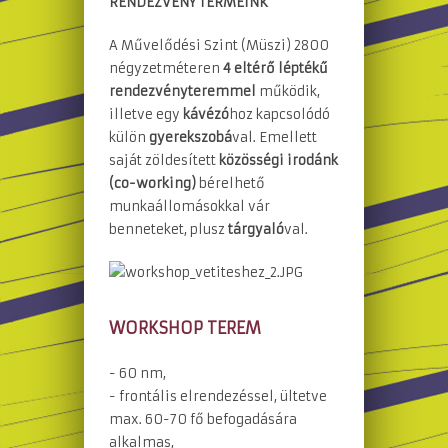
RENDEZVÉNY TERMEINK
A Művelődési Szint (Müszi) 2800
négyzetméteren
4 eltérő léptékű
rendezvényteremmel
működik,
illetve egy
kávézó
hoz kapcsolódó
külön
gyerekszobá
val. Emellett
saját zöldesített
közösségi irodánk
(co-working)
bérelhető
munkaállomásokkal vár
benneteket, plusz
tárgyaló
val.
WORKSHOP TEREM
- 60 nm,
- frontális elrendezéssel, ültetve
max. 60-70 fő befogadására
alkalmas,