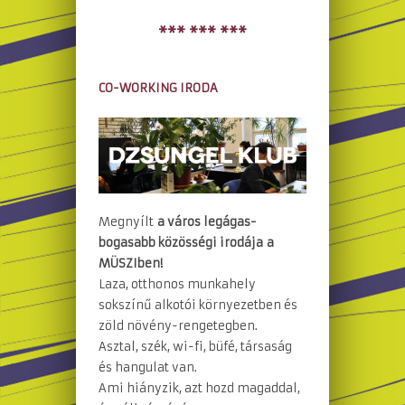
*** *** ***
CO-WORKING IRODA
Megnyílt
a város legágas-
bogasabb közösségi irodája
a
MÜSZIben!
Laza, otthonos munkahely
sokszínű alkotói környezetben és
zöld növény-rengetegben.
Asztal, szék, wi-fi, büfé, társaság
és hangulat van.
Ami hiányzik, azt hozd magaddal,