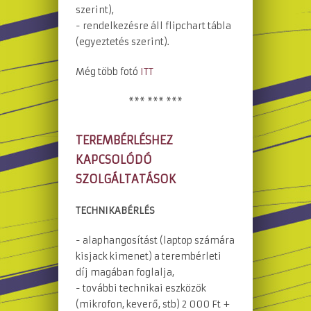
szerint),
- rendelkezésre áll flipchart tábla
(egyeztetés szerint).
Még több fotó
ITT
*** *** ***
TEREMBÉRLÉSHEZ
KAPCSOLÓDÓ
SZOLGÁLTATÁSOK
TECHNIKABÉRLÉS
- alaphangosítást (laptop számára
kisjack kimenet) a terembérleti
díj magában foglalja,
- további technikai eszközök
(mikrofon, keverő, stb) 2 000 Ft +