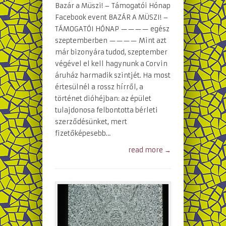
Bazár a Müszi! – Támogatói Hónap
Facebook event BAZÁR A MÜSZI! –
TÁMOGATÓI HÓNAP ———— egész
szeptemberben ———— Mint azt
már bizonyára tudod, szeptember
végével el kell hagynunk a Corvin
áruház harmadik szintjét. Ha most
értesülnél a rossz hírről, a
történet dióhéjban: az épület
tulajdonosa felbontotta bérleti
szerződésünket, mert
fizetőképesebb…
read more →