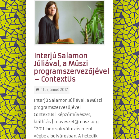
Interjú Salamon
Júliával, a Müszi
programszervezőjével
– ContextUs
11th június 2017
Interjú Salamon Júliával, a Müszi
programszervezőjével –
ContextUs | képzőművészet,
kiállítás | muveszet@muszi.org
“2011-ben sok változás ment
végbe a belvárosban. A hetedik