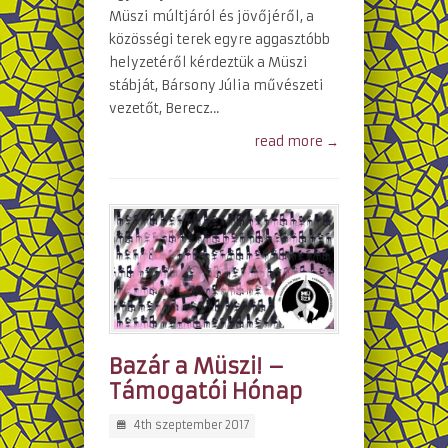
Müszi múltjáról és jövőjéről, a
közösségi terek egyre aggasztóbb
helyzetéről kérdeztük a Müszi
stábját, Bársony Júlia művészeti
vezetőt, Berecz…
read more →
Bazár a Müszi! –
Támogatói Hónap
4th szeptember 2017