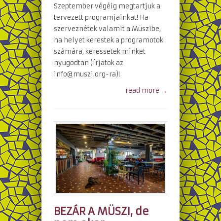
Szeptember végéig megtartjuk a
tervezett programjainkat! Ha
szerveznétek valamit a Müszibe,
ha helyet kerestek a programotok
számára, keressetek minket
nyugodtan (írjatok az
info@muszi.org-ra)!
read more →
BEZÁR A MÜSZI, de