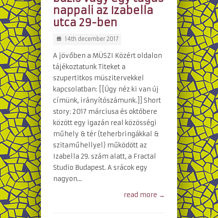
nappali az Izabella
utca 29-ben
14th december 2017
A jövőben a MÜSZI Közért oldalon
tájékoztatunk Titeket a
szupertitkos müszitervekkel
kapcsolatban: [[Úgy néz ki van új
címünk, irányítószámunk.]] Short
story: 2017 márciusa és októbere
között egy igazán real közösségi
műhely & tér (teherbringákkal &
szitaműhellyel) működött az
Izabella 29. szám alatt, a Fractal
Studio Budapest. A srácok egy
nagyon…
read more →