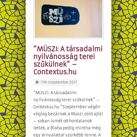
“MÜSZI: A társadalmi
nyilvánosság terei
szűkülnek” –
Contextus.hu
11th szeptember 2017
“MÜSZI: A társadalmi
nyilvánosság terei szűkülnek” –
Contextus.hu “Szeptember végén
végleg bezárnak a Müszi zöld ajtói
– sokan ismét otthontalanok
lettek, a Blaha pedig mintha még
egy árnyalattal szürkébb lenne. A