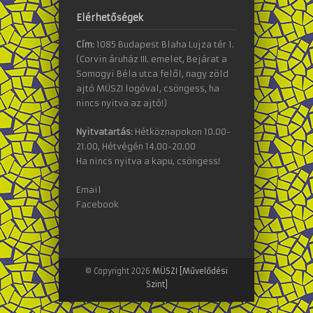
Elérhetőségek
Cím:
1085 Budapest Blaha Lujza tér 1.
(Corvin áruház III. emelet, Bejárat a
Somogyi Béla utca felől, nagy zöld
ajtó MÜSZI logóval, csöngess, ha
nincs nyitva az ajtó!)
Nyitvatartás:
Hétköznapokon 10.00-
21.00, Hétvégén 14.00-20.00
Ha nincs nyitva a kapu, csöngess!
Email
Facebook
© Copyright 2026
MÜSZI [Művelődési
Szint]