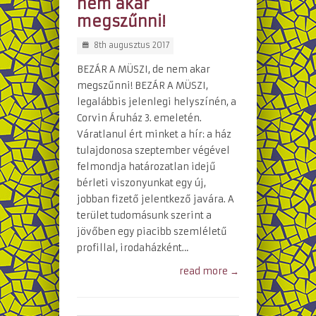
nem akar
megszűnni!
8th augusztus 2017
BEZÁR A MÜSZI, de nem akar
megszűnni! BEZÁR A MÜSZI,
legalábbis jelenlegi helyszínén, a
Corvin Áruház 3. emeletén.
Váratlanul ért minket a hír: a ház
tulajdonosa szeptember végével
felmondja határozatlan idejű
bérleti viszonyunkat egy új,
jobban fizető jelentkező javára. A
terület tudomásunk szerint a
jövőben egy piacibb szemléletű
profillal, irodaházként…
read more →