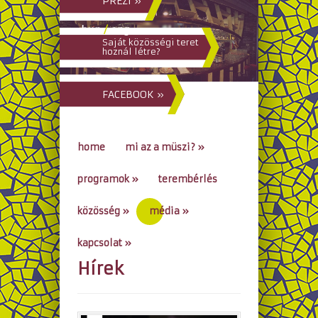
PREZI »
hun
/
eng
Saját közösségi teret
hoznál létre?
FACEBOOK »
home
mi az a müszi?
»
programok
»
terembérlés
közösség
»
média
»
kapcsolat
»
Hírek
go to...