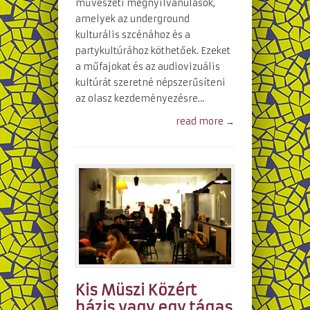
művészeti megnyilvánulások,
amelyek az underground
kulturális szcénához és a
partykultúrához köthetőek. Ezeket
a műfajokat és az audiovizuális
kultúrát szeretné népszerűsíteni
az olasz kezdeményezésre…
read more →
Kis Müszi Közért
bázis vagy egy tágas