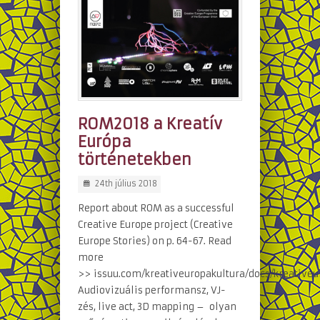
ROM2018 a Kreatív
Európa
történetekben
24th július 2018
Report about ROM as a successful
Creative Europe project (Creative
Europe Stories) on p. 64-67. Read
more
>> issuu.com/kreativeuropakultura/docs/kreativeu
Audiovizuális performansz, VJ-
zés, live act, 3D mapping – olyan