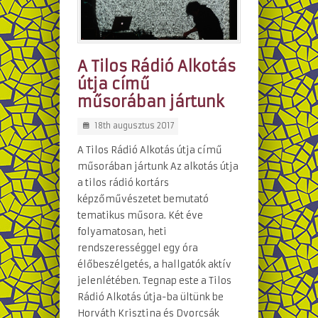
A Tilos Rádió Alkotás
útja című
műsorában jártunk
18th augusztus 2017
A Tilos Rádió Alkotás útja című
műsorában jártunk Az alkotás útja
a tilos rádió kortárs
képzőművészetet bemutató
tematikus műsora. Két éve
folyamatosan, heti
rendszerességgel egy óra
élőbeszélgetés, a hallgatók aktív
jelenlétében. Tegnap este a Tilos
Rádió Alkotás útja-ba ültünk be
Horváth Krisztina és Dvorcsák