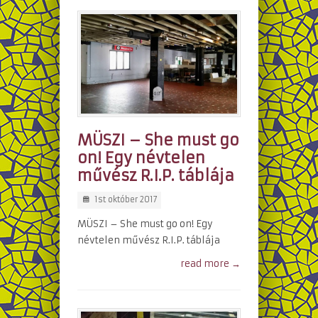
MÜSZI – She must go
on! Egy névtelen
művész R.I.P. táblája
1st október 2017
MÜSZI – She must go on! Egy
névtelen művész R.I.P. táblája
read more →