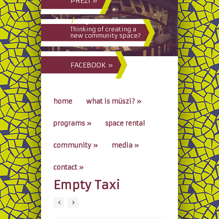
PREZI »
hun
/
eng
Thinking of creating a
new community space?
FACEBOOK »
home
what is müszi?
»
programs
»
space rental
community
»
media
»
contact
»
Empty Taxi
go to...