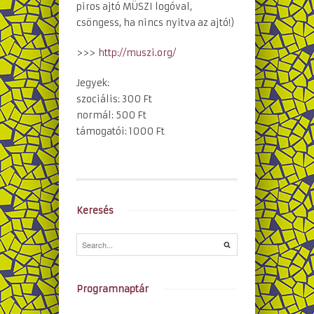
piros ajtó MÜSZI logóval,
csöngess, ha nincs nyitva az ajtó!)
>>>
http://muszi.org/
Jegyek:
szociális: 300 Ft
normál: 500 Ft
támogatói: 1000 Ft
Keresés
Programnaptár