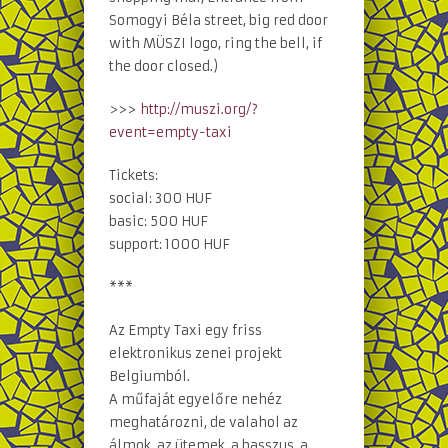
Somogyi Béla street, big red door
with MÜSZI logo, ring the bell, if
the door closed.)
>>>
http://muszi.org/
?
event=empty-taxi
Tickets:
social: 300 HUF
basic: 500 HUF
support: 1000 HUF
***
Az Empty Taxi egy friss
elektronikus zenei projekt
Belgiumból.
A műfaját egyelőre nehéz
meghatározni, de valahol az
álmok, az ütemek, a basszus, a