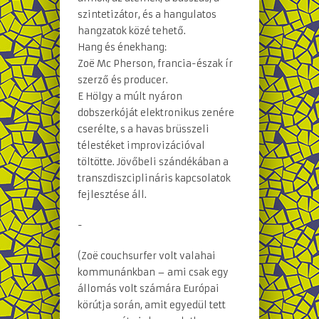
szintetizátor, és a hangulatos
hangzatok közé tehető.
Hang és énekhang:
Zoë Mc Pherson, francia-észak ír
szerző és producer.
E Hölgy a múlt nyáron
dobszerkóját elektronikus zenére
cserélte, s a havas brüsszeli
télestéket improvizációval
töltötte. Jövőbeli szándékában a
transzdiszciplináris kapcsolatok
fejlesztése áll.
-
(Zoë couchsurfer volt valahai
kommunánkban – ami csak egy
állomás volt számára Európai
körútja során, amit egyedül tett