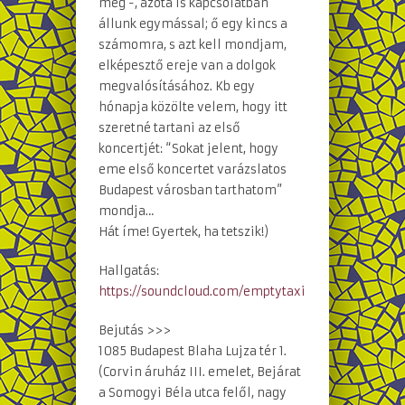
meg -, azóta is kapcsolatban
állunk egymással; ő egy kincs a
számomra, s azt kell mondjam,
elképesztő ereje van a dolgok
megvalósításához. Kb egy
hónapja közölte velem, hogy itt
szeretné tartani az első
koncertjét: “Sokat jelent, hogy
eme első koncertet varázslatos
Budapest városban tarthatom”
mondja…
Hát íme! Gyertek, ha tetszik!)
Hallgatás:
https://soundcloud.com/
emptytaxi
Bejutás >>>
1085 Budapest Blaha Lujza tér 1.
(Corvin áruház III. emelet, Bejárat
a Somogyi Béla utca felől, nagy