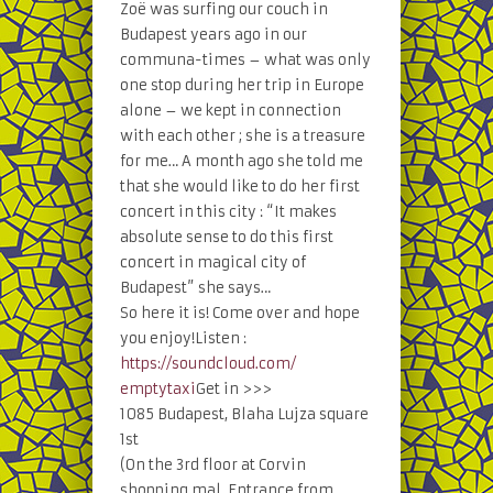
Zoë was surfing our couch in
Budapest years ago in our
communa-times – what was only
one stop during her trip in Europe
alone – we kept in connection
with each other ; she is a treasure
for me… A month ago she told me
that she would like to do her first
concert in this city : “It makes
absolute sense to do this first
concert in magical city of
Budapest” she says…
So here it is! Come over and hope
you enjoy!Listen :
https://soundcloud.com/
emptytaxi
Get in >>>
1085 Budapest, Blaha Lujza square
1st
(On the 3rd floor at Corvin
shopping mal, Entrance from