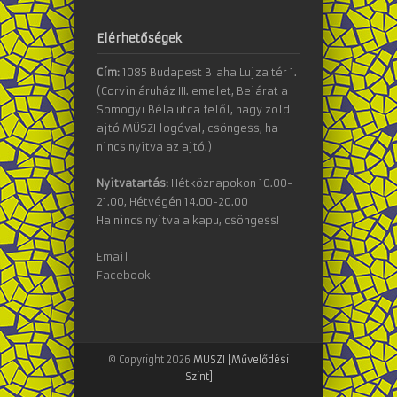
Elérhetőségek
Cím:
1085 Budapest Blaha Lujza tér 1.
(Corvin áruház III. emelet, Bejárat a
Somogyi Béla utca felől, nagy zöld
ajtó MÜSZI logóval, csöngess, ha
nincs nyitva az ajtó!)
Nyitvatartás:
Hétköznapokon 10.00-
21.00, Hétvégén 14.00-20.00
Ha nincs nyitva a kapu, csöngess!
Email
Facebook
© Copyright 2026
MÜSZI [Művelődési
Szint]