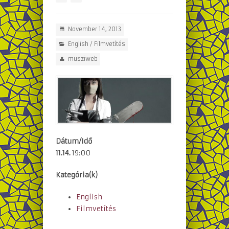
November 14, 2013
English
/
Filmvetítés
musziweb
Dátum/Idő
11.14.
19:00
Kategória(k)
English
Filmvetítés