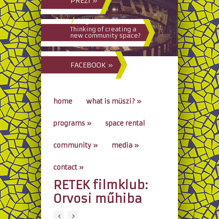
PREZI »
hun
/
eng
Thinking of creating a
new community space?
FACEBOOK »
home
what is müszi?
»
programs
»
space rental
community
»
media
»
contact
»
RETEK filmklub:
go to...
Orvosi műhiba