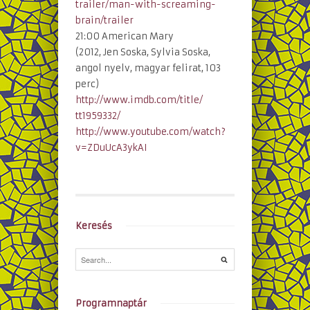
trailer/
man-with-screaming-
brain/
trailer
21:00 American Mary
(2012, Jen Soska, Sylvia Soska,
angol nyelv, magyar felirat, 103
perc)
http://www.imdb.com/title/
tt1959332/
http://www.youtube.com/
watch?
v=ZDuUcA3ykAI
Keresés
Programnaptár