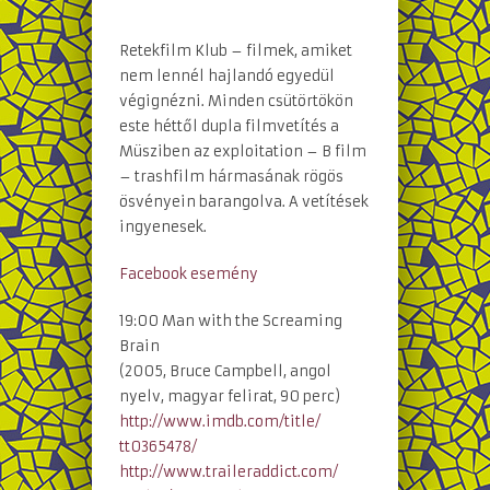
Retekfilm Klub – filmek, amiket
nem lennél hajlandó egyedül
végignézni. Minden csütörtökön
este héttől dupla filmvetítés a
Müsziben az exploitation – B film
– trashfilm hármasának rögös
ösvényein barangolva. A vetítések
ingyenesek.
Facebook esemény
19:00 Man with the Screaming
Brain
(2005, Bruce Campbell, angol
nyelv, magyar felirat, 90 perc)
http://www.imdb.com/title/
tt0365478/
http://
www.traileraddict.com/