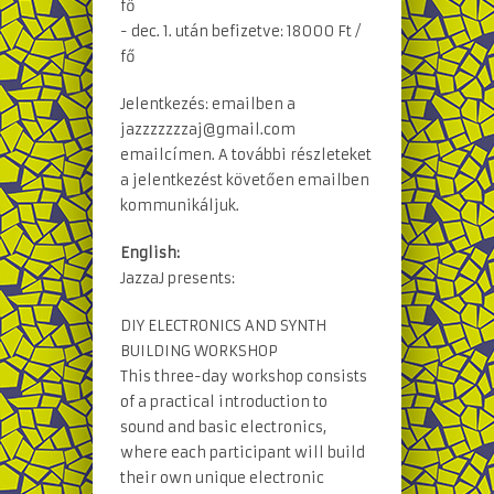
fő
- dec. 1. után befizetve: 18000 Ft /
fő
Jelentkezés: emailben a
jazzzzzzzaj@gmail.com
emailcímen. A további részleteket
a jelentkezést követően emailben
kommunikáljuk.
English:
JazzaJ presents:
DIY ELECTRONICS AND SYNTH
BUILDING WORKSHOP
This three-day workshop consists
of a practical introduction to
sound and basic electronics,
where each participant will build
their own unique electronic