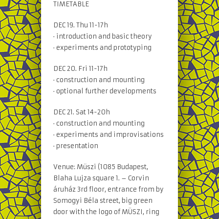
TIMETABLE
DEC 19. Thu 11-17h
· introduction and basic theory
· experiments and prototyping
DEC 20. Fri 11-17h
· construction and mounting
· optional further developments
DEC 21. Sat 14-20h
· construction and mounting
· experiments and improvisations
· presentation
Venue: Müszi (1085 Budapest,
Blaha Lujza square 1. – Corvin
áruház 3rd floor, entrance from by
Somogyi Béla street, big green
door with the logo of MÜSZI, ring