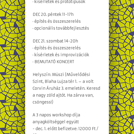
· kísérletek és prototípusok
DEC 20. péntek 11-17h
· építés és összeszerelés
· opcionális továbbfejlesztés
DEC 21. szombat 14-20h
· építés és összeszerelés
· kísérletek és improvizációk
· BEMUTATÓ KONCERT
Helyszín: Müszi (Művelődési
Szint, Blaha Lujza tér 1. – a volt
Corvin Áruház 3. emeletén. Keresd
a nagy zöld ajtót. Ha zárva van,
csöngess!)
A 3 napos workshop díja
anyagköltséggel együtt
- dec. 1. előtt befizetve: 12000 Ft /