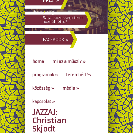
PREZI »
hun
/
eng
Saját közösségi teret
hoznál létre?
FACEBOOK »
home
mi az a müszi?
»
programok
»
terembérlés
közösség
»
média
»
kapcsolat
»
JAZZAJ:
go to...
Christian
Skjodt