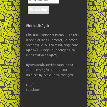
Elérhetőségek
Cím:
1085 Budapest Blaha Lujza tér 1.
(Corvin áruház III. emelet, Bejárat a
Somogyi Béla utca felől, nagy zöld
ajtó MÜSZI logóval, csöngess, ha
nincs nyitva az ajtó!)
Nyitvatartás:
Hétköznapokon 10.00-
21.00, Hétvégén 14.00-20.00
Ha nincs nyitva a kapu, csöngess!
Email
Facebook