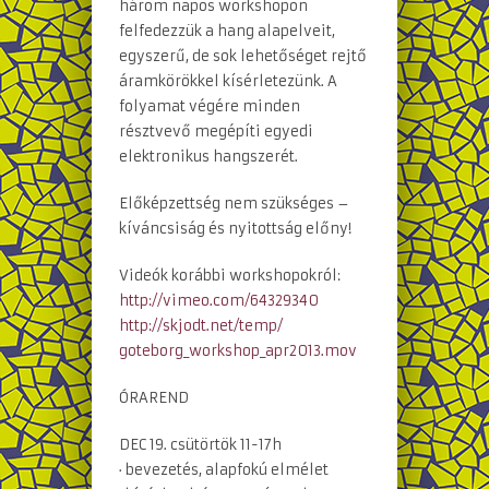
három napos workshopon
felfedezzük a hang alapelveit,
egyszerű, de sok lehetőséget rejtő
áramkörökkel kísérletezünk. A
folyamat végére minden
résztvevő megépíti egyedi
elektronikus hangszerét.
Előképzettség nem szükséges –
kíváncsiság és nyitottság előny!
Videók korábbi workshopokról:
http://vimeo.com/64329340
http://skjodt.net/temp/
goteborg_workshop_apr2013.m
ov
ÓRAREND
DEC 19. csütörtök 11-17h
· bevezetés, alapfokú elmélet