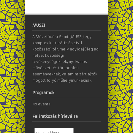
MÜSZI
A Művelődési Szint (MÜSZI) egy
komplex kulturális és civil
közösségi tér, mely egyidejűleg ad
helyet közösségi
tevékenységeknek, nyilvános
művészeti és társadalmi
eseményeknek, valamint zárt ajtók
mögött folyó műhelymunkáknak.
Programok
No events
Feliratkozás hírlevélre