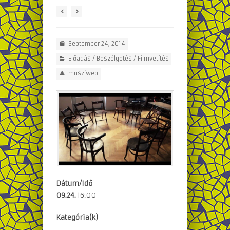
September 24, 2014
Előadás / Beszélgetés
/
Filmvetítés
musziweb
Dátum/Idő
09.24.
16:00
Kategória(k)