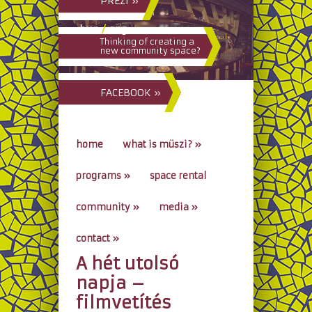
PREZI »
hun
/
eng
Thinking of creating a
new community space?
FACEBOOK »
home
what is müszi?
»
programs
»
space rental
community
»
media
»
contact
»
A hét utolsó
go to...
napja –
filmvetítés