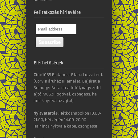
Feliratkozás hírlevélre
Elérhetőségek
Cím:
1085 Budapest Blaha Lujza tér 1.
(Corvin áruház III. emelet, Bejárat a
Somogyi Béla utca felől, nagy zöld
ajtó MÜSZI logóval, csöngess, ha
nincs nyitva az ajtó!)
Nyitvatartás:
Hétköznapokon 10.00-
21.00, Hétvégén 14.00-20.00
Ha nincs nyitva a kapu, csöngess!