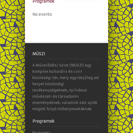
Programok
No events
MÜSZI
A Művelődési Szint (MÜSZI) egy
komplex kulturális és civil
közösségi tér, mely egyidejűleg ad
helyet közösségi
tevékenységeknek, nyilvános
művészeti és társadalmi
eseményeknek, valamint zárt ajtók
mögött folyó műhelymunkáknak.
Programok
No events