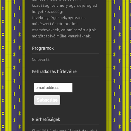
közösségi tér, mely egyidejűleg ad
helyet közösségi
tevékenységeknek, nyilvános
művészeti és társadalmi
eseményeknek, valamint zárt ajtók
mögött folyó műhelymunkáknak.
Programok
No events
Feliratkozás hírlevélre
Elérhetőségek
Cím:
1085 Budapest Blaha Lujza tér 1.