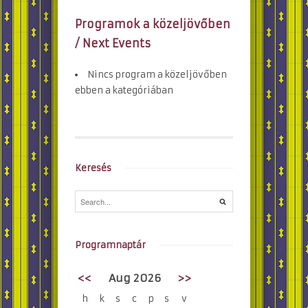
Programok a közeljövőben
/ Next Events
Nincs program a közeljövőben
ebben a kategóriában
Keresés
Programnaptár
<<
Aug 2026
>>
h
k
s
c
p
s
v