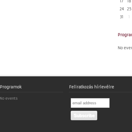
17
18
24
25
31
1
Progr
No eve
Programok
Feliratkozás hírlevélre
No events