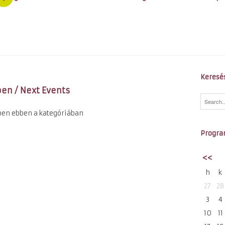
Keresé
en / Next Events
ben ebben a kategóriában
Progra
<<
h
k
27
28
3
4
10
11