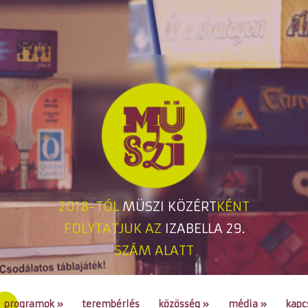
2018-TÓL
MÜSZI KÖZÉRT
KÉNT
FOLYTATJUK AZ
IZABELLA 29.
SZÁM ALATT
programok
»
terembérlés
közösség
»
média
»
kapc