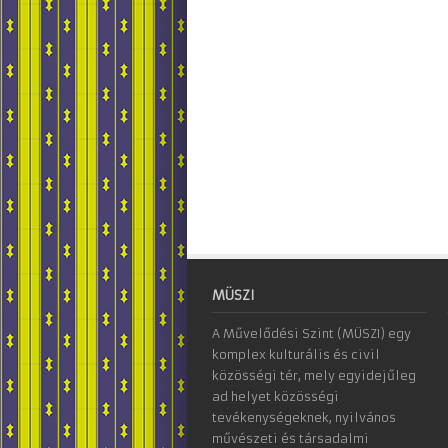
MÜSZI
A Művelődési Szint (MÜSZI) egy
komplex kulturális és civil
közösségi tér, mely egyidejűleg
ad helyet közösségi
tevékenységeknek, nyilvános
művészeti és társadalmi