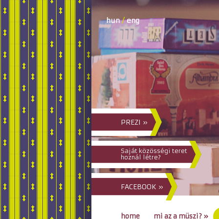
hun
/
eng
PREZI »
Saját közösségi teret
hoznál létre?
FACEBOOK »
home
mi az a müszi?
»