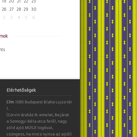
19
20
21
22
23
26
27
28
29
30
2
3
4
5
6
amok
nts
Elérhetőségek
Cím:
1085 Budapest Blaha Lujza tér
1.
(Corvin áruház III. emelet, Bejárat
a Somogyi Béla utca felől, nagy
zöld ajtó MÜSZI logóval,
csöngess, ha nincs nyitva az ajtó!)