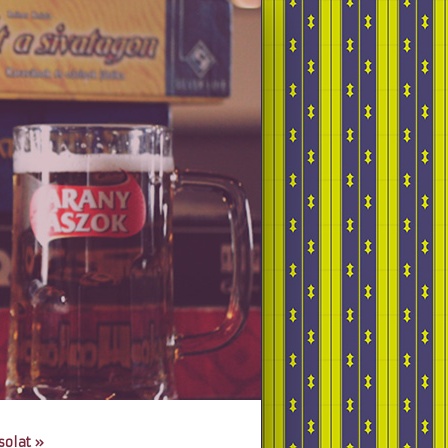
solat
»