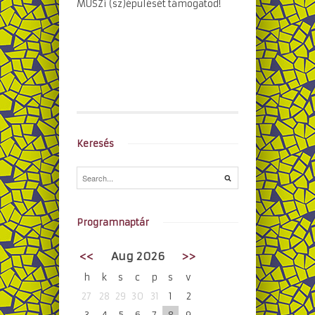
MÜSZi (sz)épülését támogatod!
Keresés
Programnaptár
<<
Aug 2026
>>
h
k
s
c
p
s
v
27
28
29
30
31
1
2