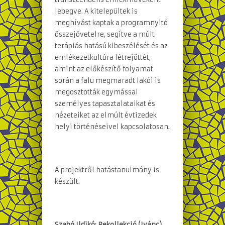
lebegve. A kitelepültek is
meghívást kaptak a programnyitó
összejövetelre, segítve a múlt
terápiás hatású kibeszélését és az
emlékezetkultúra létrejöttét,
amint az előkészítő folyamat
során a falu megmaradt lakói is
megosztották egymással
személyes tapasztalataikat és
nézeteiket az elmúlt évtizedek
helyi történéseivel kapcsolatosan.
A projektről hatástanulmány is
készült.
Szabó Ildikó:
Rekollekció
(Ivánc)