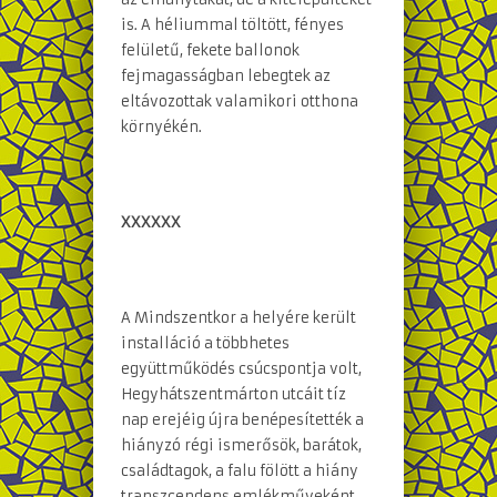
is. A héliummal töltött, fényes
felületű, fekete ballonok
fejmagasságban lebegtek az
eltávozottak valamikori otthona
környékén.
XXXXXX
A Mindszentkor a helyére került
installáció a többhetes
együttműködés csúcspontja volt,
Hegyhátszentmárton utcáit tíz
nap erejéig újra benépesítették a
hiányzó régi ismerősök, barátok,
családtagok, a falu fölött a hiány
transzcendens emlékműveként