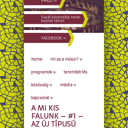
PREZI »
hun
/
eng
Saját közösségi teret
hoznál létre?
FACEBOOK »
home
mi az a müszi?
»
programok
»
terembérlés
közösség
»
média
»
kapcsolat
»
A MI KIS
go to...
FALUNK – #1 –
AZ ÚJ TÍPUSÚ