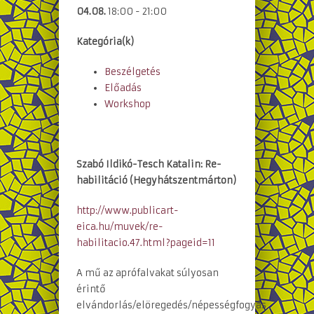
04.08.
18:00 - 21:00
Kategória(k)
Beszélgetés
Előadás
Workshop
Szabó Ildikó-Tesch Katalin:
Re-
habilitáció
(Hegyhátszentmárton)
http://www.publicart-
eica.hu/muvek/re-
habilitacio.47.html?pageid=11
A mű az aprófalvakat súlyosan
érintő
elvándorlás/elöregedés/népességfogyás