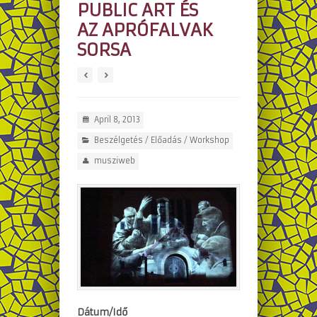
PUBLIC ART ÉS
AZ APRÓFALVAK
SORSA
April 8, 2013
Beszélgetés
/
Előadás
/
Workshop
musziweb
Dátum/Idő