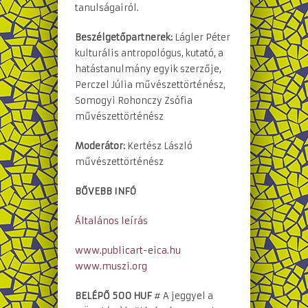
tanulságairól.
Beszélgetőpartnerek:
Lágler Péter
kulturális antropológus, kutató, a
hatástanulmány egyik szerzője,
Perczel Júlia művészettörténész,
Somogyi Rohonczy Zsófia
művészettörténész
Moderátor:
Kertész László
művészettörténész
BŐVEBB INFÓ
Általános leírás
www.publicart-eica.hu
www.muszi.org
BELÉPŐ
500 HUF
# A jeggyel a