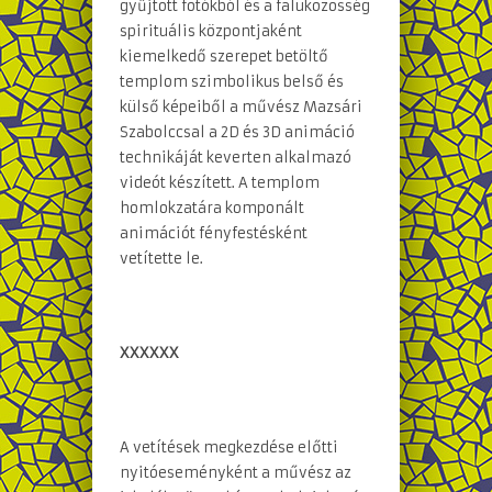
gyűjtött fotókból és a faluközösség
spirituális központjaként
kiemelkedő szerepet betöltő
templom szimbolikus belső és
külső képeiből a művész Mazsári
Szabolccsal a 2D és 3D animáció
technikáját keverten alkalmazó
videót készített. A templom
homlokzatára komponált
animációt fényfestésként
vetítette le.
XXXXXX
A vetítések megkezdése előtti
nyitóeseményként a művész az