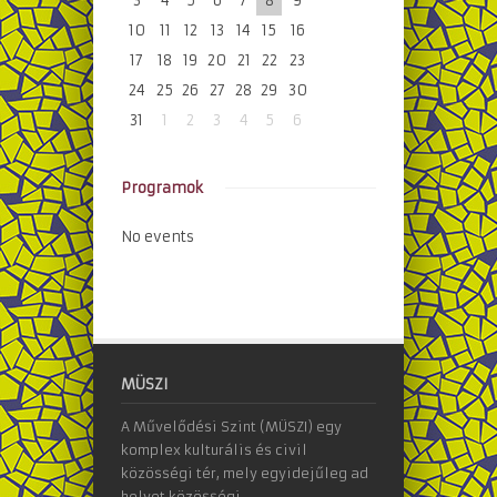
3
4
5
6
7
8
9
10
11
12
13
14
15
16
17
18
19
20
21
22
23
24
25
26
27
28
29
30
31
1
2
3
4
5
6
Programok
No events
MÜSZI
A Művelődési Szint (MÜSZI) egy
komplex kulturális és civil
közösségi tér, mely egyidejűleg ad
helyet közösségi