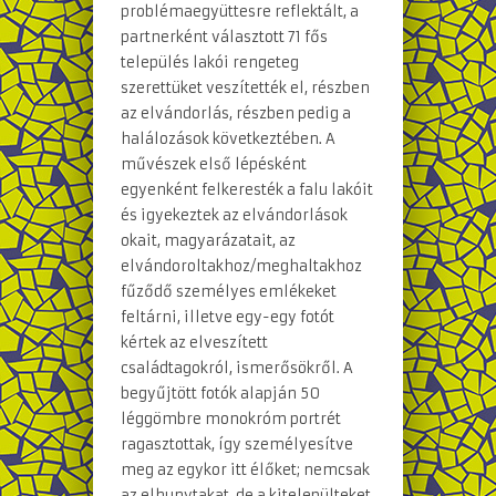
problémaegyüttesre reflektált, a
partnerként választott 71 fős
település lakói rengeteg
szerettüket veszítették el, részben
az elvándorlás, részben pedig a
halálozások következtében. A
művészek első lépésként
egyenként felkeresték a falu lakóit
és igyekeztek az elvándorlások
okait, magyarázatait, az
elvándoroltakhoz/meghaltakhoz
fűződő személyes emlékeket
feltárni, illetve egy-egy fotót
kértek az elveszített
családtagokról, ismerősökről. A
begyűjtött fotók alapján 50
léggömbre monokróm portrét
ragasztottak, így személyesítve
meg az egykor itt élőket; nemcsak
az elhunytakat, de a kitelepülteket