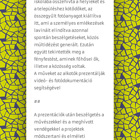
iskolába összehívta a helyieket és
a településhez kötődőket, az
összegyűlt fotóanyagot kiállítva
itt, ami a személyes emlékezések
lavináit elindítva azonnal
spontán beszélgetéseket, közös
múltidézést generált. Ezután
együtt tekintették meg a
fényfestést, aminek főhősei ők,
illetve a közösség voltak.
A műveket az alkotók prezentálják
videó- és fotódokumentáció
segítségével
##
A prezentációk után beszélgetés a
művészekkel és a meghívott
vendégekkel a projektek
módszertani és elméleti