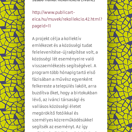
http://www.publicart-
eica.hu/muvek/rekollekcio.42.html?
pageid=11
A projekt célja a kollektív
emlékezet és a közösségi tudat
felelevenítése-újraépítése volt, a
közösségi lét eseményeire való
visszaemlékezés segítségével. A
program több hónapig tartó első
fázisában a művész egyenként
felkereste a település lakóit, arra
buzdítva őket, hogy a birtokukban
lévő, az ivánci társasági és
vallásos közösségi életet
megörökítő fotóikkal és
személyes közreműködésükkel
segítsék az eseményt. Az így