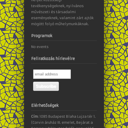
tevékenységeknek, nyilvános
művészeti és társadalmi
eseményeknek, valamint zárt ajtók
mögött folyó műhelymunkáknak.
Programok
No events
Feliratkozás hírlevélre
Elérhetőségek
Cím:
1085 Budapest Blaha Lujza tér 1.
(Corvin áruház III. emelet, Bejárat a