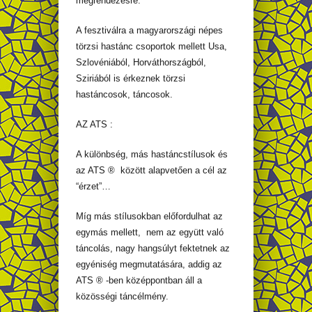
megrendezésre.
A fesztiválra a magyarországi népes
törzsi hastánc csoportok mellett Usa,
Szlovéniából, Horváthországból,
Sziriából is érkeznek törzsi
hastáncosok, táncosok.
AZ ATS :
A különbség, más hastáncstílusok és
az ATS ® között alapvetően a cél az
“érzet”…
Míg más stílusokban előfordulhat az
egymás mellett, nem az együtt való
táncolás, nagy hangsúlyt fektetnek az
egyéniség megmutatására, addig az
ATS ® -ben középpontban áll a
közösségi táncélmény.