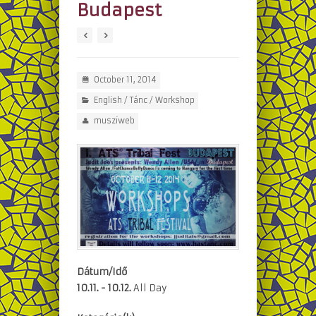
Budapest
October 11, 2014
English
/
Tánc
/
Workshop
musziweb
Dátum/Idő
10.11. - 10.12.
All Day