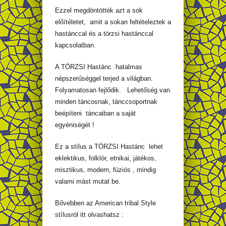
Ezzel megdöntötték azt a sok
előítéletet, amit a sokan feltételeztek a
hastánccal és a törzsi hastánccal
kapcsolatban.
A TÖRZSI Hastánc hatalmas
népszerűséggel terjed a világban.
Folyamatosan fejlődik. Lehetőség van
minden táncosnak, tánccsoportnak
beépíteni táncaiban a saját
egyéniségét !
Ez a stílus a TÖRZSI Hastánc lehet
eklektikus, folklór, etnikai, játékos,
misztikus, modern, fúziós , mindig
valami mást mutat be.
Bővebben az American tribal Style
stílusról itt olvashatsz :