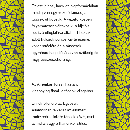
Ez azt jelenti, hogy az alapformációban
mindig van egy vezető táncos, a
többiek őt követik. A vezető közben
folyamatosan váltakozik, a kijelölt
pozíció elfoglalása által. Ehhez az
adott kulcsok pontos kivitelezésre,
koncentrációra és a táncosok
egymásra hangolódása van szükség és
nagy összeszokottság.
Az Amerikai Törzsi Hastánc
viszonylag fiatal a táncok világában.
Ennek ellenére az Egyesült
Államokban felkerült az elismert
tradicionális folklór táncok közé, mint
az indiai vagy a flamenkó stílus.