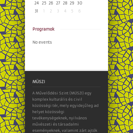
24
25
26
27
28
29
30
31
1
2
3
4
5
6
Programok
No events
MÜSZI
A Művelődési Szint (MÜSZI) egy
komplex kulturális és civil
közösségi tér, mely egyidejűleg ad
helyet közösségi
tevékenységeknek, nyilvános
művészeti és társadalmi
eseményeknek, valamint zárt ajtók