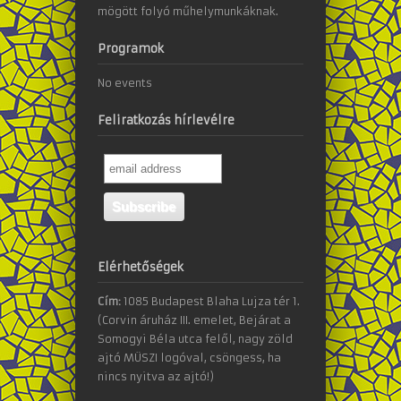
mögött folyó műhelymunkáknak.
Programok
No events
Feliratkozás hírlevélre
Elérhetőségek
Cím:
1085 Budapest Blaha Lujza tér 1.
(Corvin áruház III. emelet, Bejárat a
Somogyi Béla utca felől, nagy zöld
ajtó MÜSZI logóval, csöngess, ha
nincs nyitva az ajtó!)