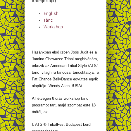
Kategória(k)
English
Tánc
Workshop
Hazánkban első ízben Joós Judit és a
Jamina Ghawazee Tribal meghívására,
érkezik az American Tribal Style /ATS/
tánc világhírű táncosa, táncoktatója, a
Fat Chance BellyDance együttes egyik
alapítója Wendy Allen /USA/
A hétvégén 8 órás workshop tánc
programot tart, majd szombat este 18
órától, az
I. ATS ® TribalFest Budapest kerül