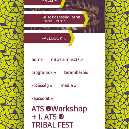
PREZI »
hun
/
eng
Saját közösségi teret
hoznál létre?
FACEBOOK »
home
mi az a müszi?
»
programok
»
terembérlés
közösség
»
média
»
kapcsolat
»
ATS ®Workshop
go to...
+ I. ATS ®
TRIBAL FEST