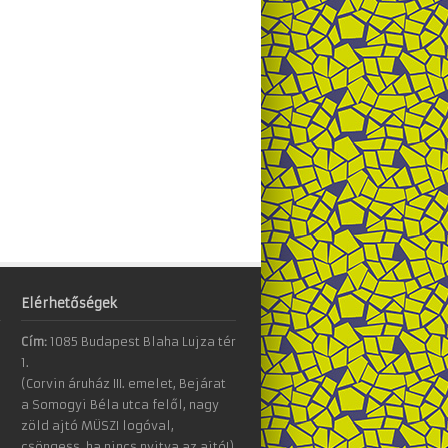
Elérhetőségek
Cím:
1085 Budapest Blaha Lujza tér
1.
(Corvin áruház III. emelet, Bejárat
a Somogyi Béla utca felől, nagy
zöld ajtó MÜSZI logóval,
csöngess, ha nincs nyitva az ajtó!)