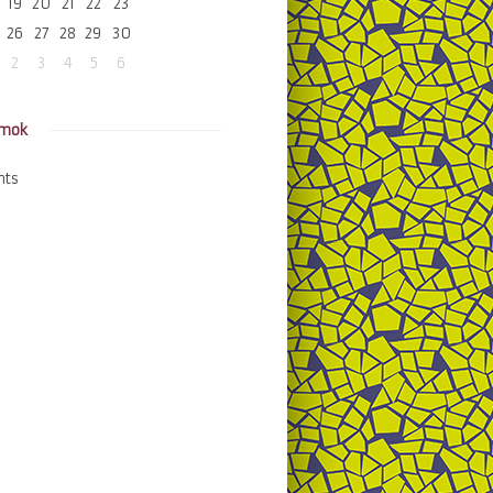
19
20
21
22
23
26
27
28
29
30
2
3
4
5
6
amok
nts