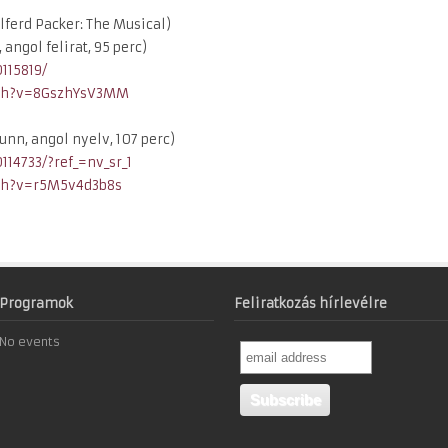
lferd Packer: The Musical)
 angol felirat, 95 perc)
0115819/
ch?v=8GszhYsV3MM
unn, angol nyelv, 107 perc)
0114733/?ref_=nv_sr_1
ch?v=r5M5v4d3b8s
Programok
Feliratkozás hírlevélre
No events