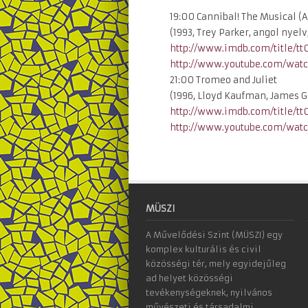
19:00 Cannibal! The Musical (A
(1993, Trey Parker, angol nyelv,
http://www.imdb.com/title/
tt
http://www.youtube.com/
wat
21:00 Tromeo and Juliet
(1996, Lloyd Kaufman, James G
http://www.imdb.com/title/
tt
http://www.youtube.com/
wat
MÜSZI
A Művelődési Szint (MÜSZI) egy
komplex kulturális és civil
közösségi tér, mely egyidejűleg
ad helyet közösségi
tevékenységeknek, nyilvános
művészeti és társadalmi