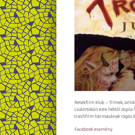
Retekfilm Klub – filmek, ami
csütörtökön este héttől dupla 
trashfilm hármasának rögös ö
Facebook esemény