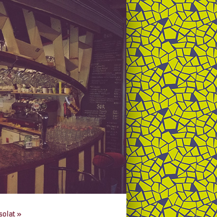
solat
»