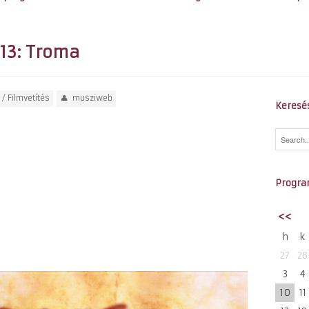
013: Troma
/
Filmvetítés
musziweb
Keresé
Progra
<<
h
k
27
28
3
4
10
11