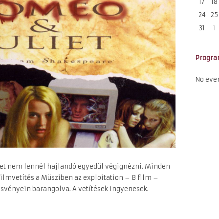
17
18
24
25
31
1
Progr
No eve
ket nem lennél hajlandó egyedül végignézni. Minden
filmvetítés a Müsziben az exploitation – B film –
svényein barangolva. A vetítések ingyenesek.