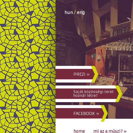
hun
/
eng
PREZI »
Saját közösségi teret
hoznál létre?
FACEBOOK »
home
mi az a müszi?
»