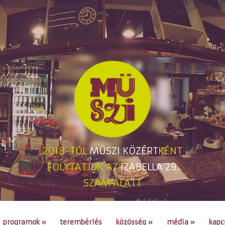
2018-TÓL
MÜSZI KÖZÉRT
KÉNT
FOLYTATJUK AZ
IZABELLA 29.
SZÁM ALATT
programok
»
terembérlés
közösség
»
média
»
kapc