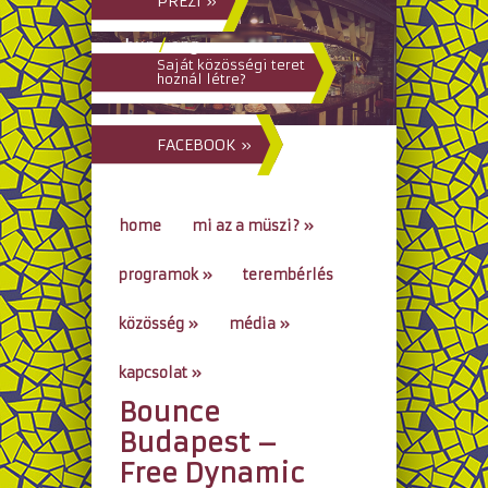
PREZI »
hun
/
eng
Saját közösségi teret
hoznál létre?
FACEBOOK »
home
mi az a müszi?
»
programok
»
terembérlés
közösség
»
média
»
kapcsolat
»
Bounce
go to...
Budapest –
Free Dynamic