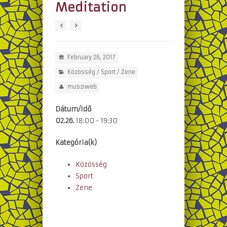
Meditation
February 26, 2017
Közösség
/
Sport
/
Zene
musziweb
Dátum/Idő
02.26.
18:00 - 19:30
Kategória(k)
Közösség
Sport
Zene