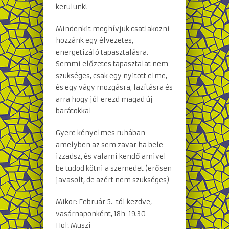
kerülünk!
Mindenkit meghívjuk csatlakozni
hozzánk egy élvezetes,
energetizáló tapasztalásra.
Semmi előzetes tapasztalat nem
szükséges, csak egy nyitott elme,
és egy vágy mozgásra, lazításra és
arra hogy jól erezd magad új
barátokkal
Gyere kényelmes ruhában
amelyben az sem zavar ha bele
izzadsz, és valami kendő amivel
be tudod kötni a szemedet (erősen
javasolt, de azért nem szükséges)
Mikor: Február 5.-tól kezdve,
vasárnaponként, 18h-19.30
Hol: Muszi