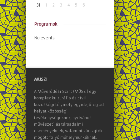
31
1
2
3
4
5
6
Programok
No events
MÜSZI
A Művelődési Szint (MÜSZI) egy
komplex kulturális és civil
közösségi tér, mely egyidejűleg ad
helyet közösségi
tevékenységeknek, nyilvános
művészeti és társadalmi
eseményeknek, valamint zárt ajtók
mögött folyó műhelymunkáknak.