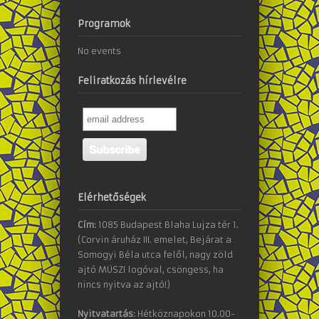
Programok
No events
Feliratkozás hírlevélre
Elérhetőségek
Cím:
1085 Budapest Blaha Lujza tér 1.
(Corvin áruház III. emelet, Bejárat a
Somogyi Béla utca felől, nagy zöld
ajtó MÜSZI logóval, csöngess, ha
nincs nyitva az ajtó!)
Nyitvatartás:
Hétköznapokon 10.00-