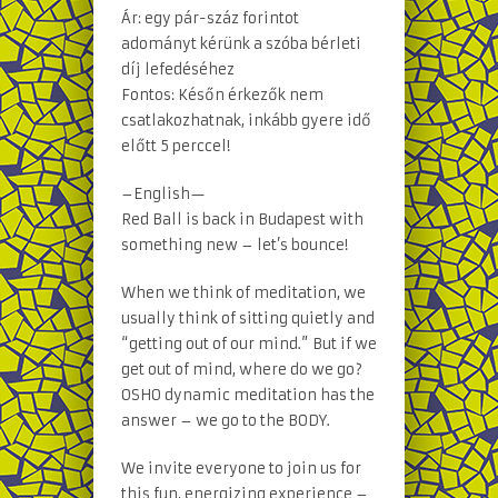
Ár: egy pár-száz forintot
adományt kérünk a szóba bérleti
díj lefedéséhez
Fontos: Későn érkezők nem
csatlakozhatnak, inkább gyere idő
előtt 5 perccel!
–English—
Red Ball is back in Budapest with
something new – let’s bounce!
When we think of meditation, we
usually think of sitting quietly and
“getting out of our mind.” But if we
get out of mind, where do we go?
OSHO dynamic meditation has the
answer – we go to the BODY.
We invite everyone to join us for
this fun, energizing experience –