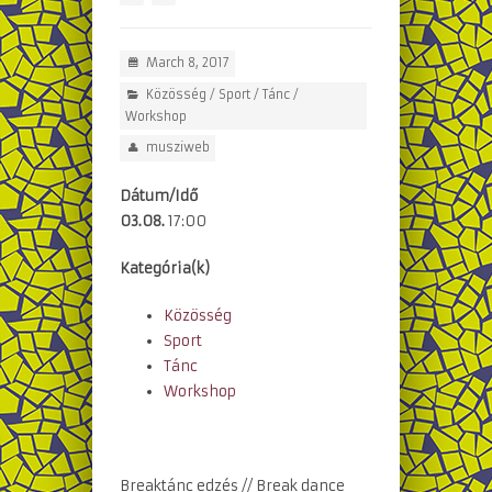
March 8, 2017
Közösség
/
Sport
/
Tánc
/
Workshop
musziweb
Dátum/Idő
03.08.
17:00
Kategória(k)
Közösség
Sport
Tánc
Workshop
Breaktánc edzés // Break dance