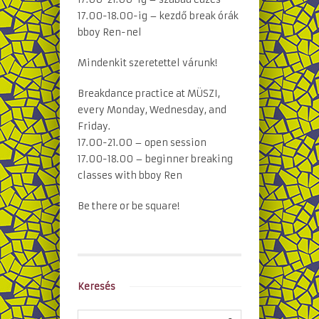
17.00-18.00-ig – kezdő break órák
bboy Ren-nel
Mindenkit szeretettel várunk!
Breakdance practice at MÜSZI,
every Monday, Wednesday, and
Friday.
17.00-21.00 – open session
17.00-18.00 – beginner breaking
classes with bboy Ren
Be there or be square!
Keresés