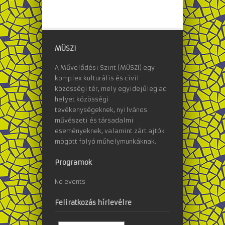
MÜSZI
A Művelődési Szint (MÜSZI) egy
komplex kulturális és civil
közösségi tér, mely egyidejűleg ad
helyet közösségi
tevékenységeknek, nyilvános
művészeti és társadalmi
eseményeknek, valamint zárt ajtók
mögött folyó műhelymunkáknak.
Programok
No events
Feliratkozás hírlevélre