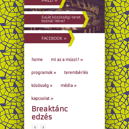
PREZI »
hun
/
eng
Saját közösségi teret
hoznál létre?
FACEBOOK »
home
mi az a müszi?
»
programok
»
terembérlés
közösség
»
média
»
kapcsolat
»
Breaktánc
go to...
edzés