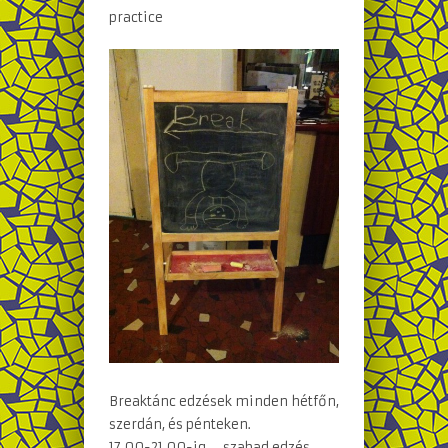
practice
Breaktánc edzések minden hétfőn,
szerdán, és pénteken.
17.00-21.00-ig – szabad edzés