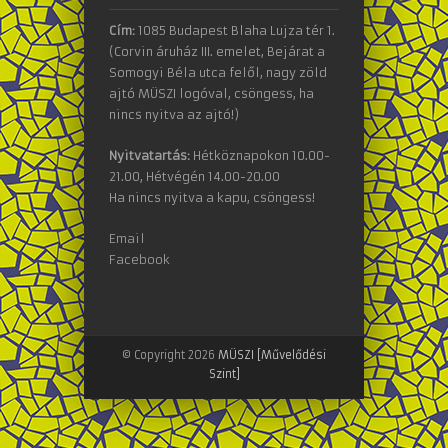
Cím:
1085 Budapest Blaha Lujza tér 1.
(Corvin áruház III. emelet, Bejárat a
Somogyi Béla utca felől, nagy zöld
ajtó MÜSZI logóval, csöngess, ha
nincs nyitva az ajtó!)
Nyitvatartás:
Hétköznapokon 10.00-
21.00, Hétvégén 14.00-20.00
Ha nincs nyitva a kapu, csöngess!
Email
Facebook
© Copyright 2026
MÜSZI [Művelődési
Szint]