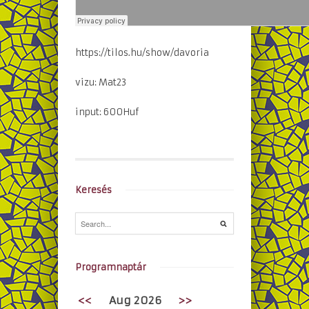
https://tilos.hu/show/davoria
vizu: Mat23
input: 600Huf
Keresés
Programnaptár
<<
Aug 2026
>>