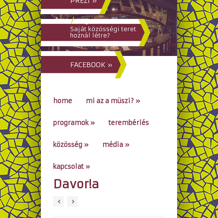
PREZI »
hun
/
eng
Saját közösségi teret
hoznál létre?
FACEBOOK »
home
mi az a müszi?
»
programok
»
terembérlés
közösség
»
média
»
kapcsolat
»
Davor!a
go to...