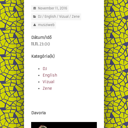
November 11, 2016
DJ
/
English
/
Vizual
/
Zene
musziweb
Dátum/Idő
11.11.
23:00
Kategória(k)
DJ
English
Vizual
Zene
Davor!a