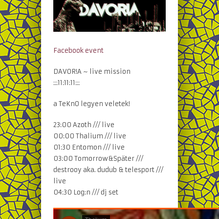
Facebook event
DAVOR!A ~ live mission
:::11:11:11:::
a TeKnO legyen veletek!
23:00 Azoth /// live
00:00 Thalium /// live
01:30 Entomon /// live
03:00 Tomorrow&Später ///
destrooy aka. dudub & telesport ///
live
04:30 Log:n /// dj set