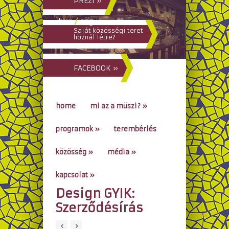
PREZI »
hun
/
eng
Saját közösségi teret
hoznál létre?
FACEBOOK »
home
mi az a müszi?
»
programok
»
terembérlés
közösség
»
média
»
kapcsolat
»
Design GYIK:
go to...
Szerződésírás