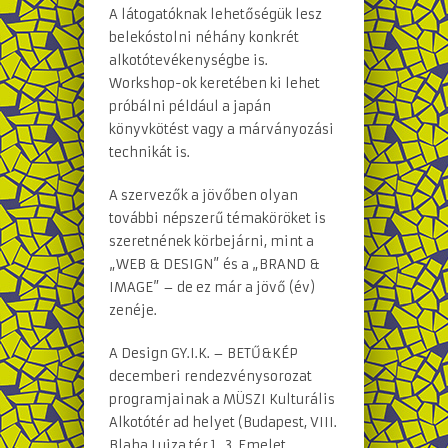
A látogatóknak lehetőségük lesz
belekóstolni néhány konkrét
alkotótevékenységbe is.
Workshop-ok keretében ki lehet
próbálni például a japán
könyvkötést vagy a márványozási
technikát is.
A szervezők a jövőben olyan
további népszerű témaköröket is
szeretnének körbejárni, mint a
„WEB & DESIGN” és a „BRAND &
IMAGE” – de ez már a jövő (év)
zenéje.
A Design GY.I.K. – BETŰ&KÉP
decemberi rendezvénysorozat
programjainak a MÜSZI Kulturális
Alkotótér ad helyet (Budapest, VIII.
Blaha Lujza tér 1., 3. Emelet,