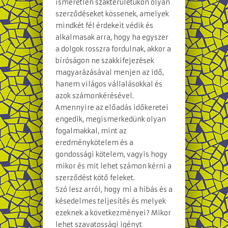
ismeretlen szakterületükön olyan
szerződéseket kössenek, amelyek
mindkét fél érdekeit védik és
alkalmasak arra, hogy ha egyszer
a dolgok rosszra fordulnak, akkor a
bíróságon ne szakkifejezések
magyarázásával menjen az idő,
hanem világos vállalásokkal és
azok számonkérésével.
Amennyire az előadás időkeretei
engedik, megismerkedünk olyan
fogalmakkal, mint az
eredménykötelem és a
gondossági kötelem, vagyis hogy
mikor és mit lehet számon kérni a
szerződést kötő feleket.
Szó lesz arról, hogy mi a hibás és a
késedelmes teljesítés és melyek
ezeknek a következményei? Mikor
lehet szavatossági igényt