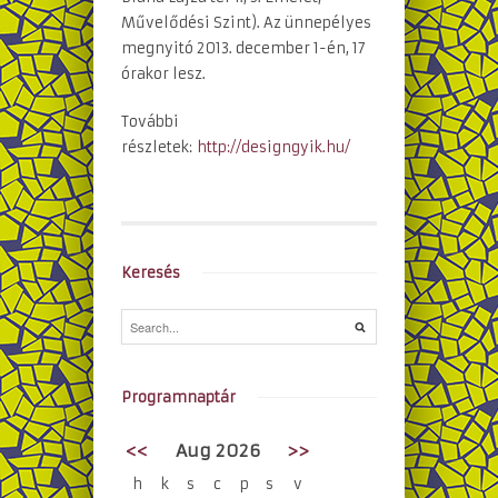
Művelődési Szint). Az ünnepélyes
megnyitó 2013. december 1-én, 17
órakor lesz.
További
részletek:
http://designgyik.hu/
Keresés
Programnaptár
<<
Aug 2026
>>
h
k
s
c
p
s
v