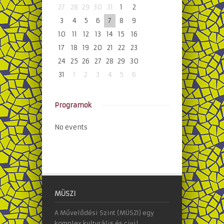
27
28
29
30
31
1
2
3
4
5
6
7
8
9
10
11
12
13
14
15
16
17
18
19
20
21
22
23
24
25
26
27
28
29
30
31
1
2
3
4
5
6
Programok
No events
MÜSZI
A Művelődési Szint (MÜSZI) egy
komplex kulturális és civil