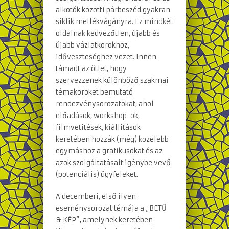
alkotók közötti párbeszéd gyakran
siklik mellékvágányra. Ez mindkét
oldalnak kedvezőtlen, újabb és
újabb vázlatkörökhöz,
időveszteséghez vezet. Innen
támadt az ötlet, hogy
szervezzenek különböző szakmai
témaköröket bemutató
rendezvénysorozatokat, ahol
előadások, workshop-ok,
filmvetítések, kiállítások
keretében hozzák (még) közelebb
egymáshoz a grafikusokat és az
azok szolgáltatásait igénybe vevő
(potenciális) ügyfeleket.
A decemberi, első ilyen
eseménysorozat témája a „BETŰ
& KÉP”, amelynek keretében