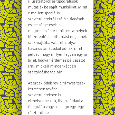
illusztrátorok és tipográfusok
mutatják be saját munkáikat. Mind
e mellett speciális
szakterületekről szóló előadások
és beszélgetések is
megrendezésre kerülnek, amelyek
főszereplői bepillantást engednek
szakmájukba valamint olyan
hasznos tanácsokat adnak, mint
például hogy milyen legyen egy jó
brief, hogyan érdemes pályázatot
írni, mit kell mindenképpen
szerződésbe foglalni.
Az érdeklődök rövid filmvetítések
keretében további
szakterületekben is
elmélyedhetnek, ilyen például a
tipográfia vagy a design egy-egy
részterülete.