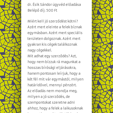
dr. Ésik Sándor ügyvéd előadása
Belépő díj: 500 Ft
Miért kell jó szerződést kötni?
Azért mert eleinte a felek bíznak
egymásban. Azért mert speciális
területen dolgoznak. Azért mert
gyakran kis cégek találkoznak
nagy cégekkel.
Mit adhat egy szerződés? Azt,
hogy nem bízzuk rá magunkat a
hosszas bírósági eljárásokra,
hanem pontosan leírjuk, hogy a
két fél mit vár egymástól, milyen
határidővel, mennyi pénzért.
Az előadás nem mondja meg,
milyen a jó szerződés, de
szempontokat szeretne adni
ahhoz, hogy a felek a laikusoknak