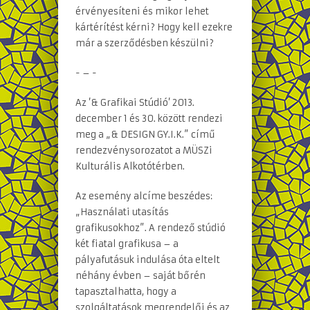
érvényesíteni és mikor lehet
kártérítést kérni? Hogy kell ezekre
már a szerződésben készülni?
- – -
Az ’& Grafikai Stúdió’ 2013.
december 1 és 30. között rendezi
meg a „& DESIGN GY.I.K.” című
rendezvénysorozatot a MÜSZi
Kulturális Alkotótérben.
Az esemény alcíme beszédes:
„Használati utasítás
grafikusokhoz”. A rendező stúdió
két fiatal grafikusa – a
pályafutásuk indulása óta eltelt
néhány évben – saját bőrén
tapasztalhatta, hogy a
szolgáltatások megrendelői és az