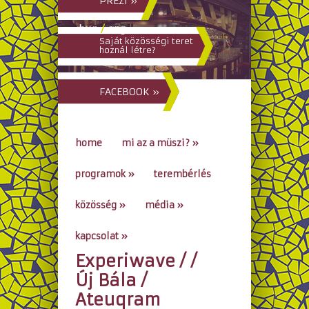
PREZI »
hun
/
eng
Saját közösségi teret
hoznál létre?
FACEBOOK »
home
mi az a müszi?
»
programok
»
terembérlés
közösség
»
média
»
kapcsolat
»
Experiwave / /
go to...
Új Bála /
Ateuqram