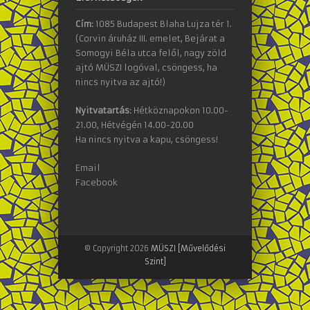
Cím:
1085 Budapest Blaha Lujza tér 1.
(Corvin áruház III. emelet, Bejárat a
Somogyi Béla utca felől, nagy zöld
ajtó MÜSZI logóval, csöngess, ha
nincs nyitva az ajtó!)
Nyitvatartás:
Hétköznapokon 10.00-
21.00, Hétvégén 14.00-20.00
Ha nincs nyitva a kapu, csöngess!
Email
Facebook
© Copyright 2026
MÜSZI [Művelődési
Szint]