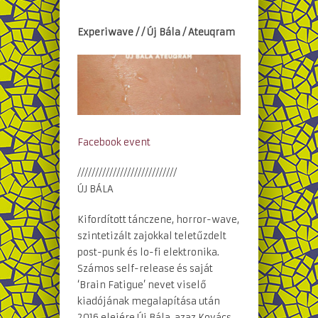
Experiwave / / Új Bála / Ateuqram
Facebook event
////////////////////////////
ÚJ BÁLA
Kifordított tánczene, horror-wave,
szintetizált zajokkal teletűzdelt
post-punk és lo-fi elektronika.
Számos self-release és saját
‘Brain Fatigue’ nevet viselő
kiadójának megalapítása után
2016 elejére Új Bála, azaz Kovács