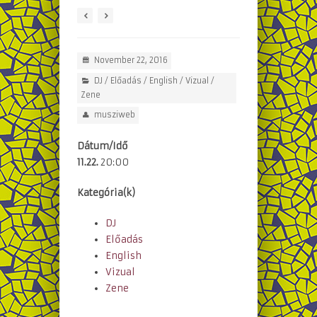
November 22, 2016
DJ
/
Előadás
/
English
/
Vizual
/
Zene
musziweb
Dátum/Idő
11.22.
20:00
Kategória(k)
DJ
Előadás
English
Vizual
Zene