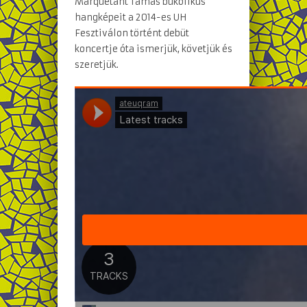
Marquetant Tamás bukolikus
hangképeit a 2014-es UH
Fesztiválon történt debüt
koncertje óta ismerjük, követjük és
szeretjük.