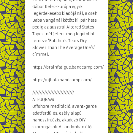
Gábor Kelet-Európa egyik
legérdekesebb kiadójánál, a cseh
Baba Vangánál kötött ki, pár hete
pedig az ausztrál Altered States
Tapes-nél jelent meg legútóbbi
lemeze ‘Butcher’s Tears Dry
Slower Than The Average One’s’
címmel.
https://brainfatigue.bandcamp.com/
https://ujbala.bandcamp.com/
////////////////////////////
ATEUQRAM
Offshore meditáció, avant-garde
adatferdülés, esély alapú
hangszintézis, akadozó DIY
szorongások. A Londonban élő