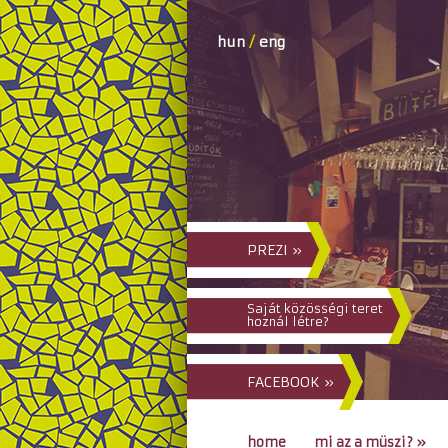
hun
/
eng
PREZI »
Saját közösségi teret
hoznál létre?
FACEBOOK »
home
mi az a müszi?
»