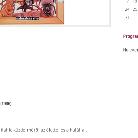
17
18
24
25
31
1
Progr
No eve
(1986)
 Kahlo küzdelméről az élettel és a halállal.