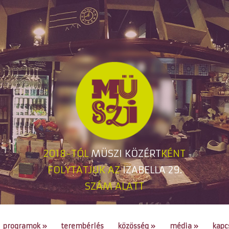
2018-TÓL
MÜSZI KÖZÉRT
KÉNT
FOLYTATJUK AZ
IZABELLA 29.
SZÁM ALATT
programok
»
terembérlés
közösség
»
média
»
kapc