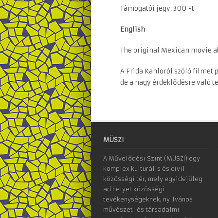
Támogatói jegy: 300 Ft
English
The original Mexican movie abo
A Frida Kahloról szóló filmet 
de a nagy érdeklődésre való te
MÜSZI
A Művelődési Szint (MÜSZI) egy
komplex kulturális és civil
közösségi tér, mely egyidejűleg
ad helyet közösségi
tevékenységeknek, nyilvános
művészeti és társadalmi