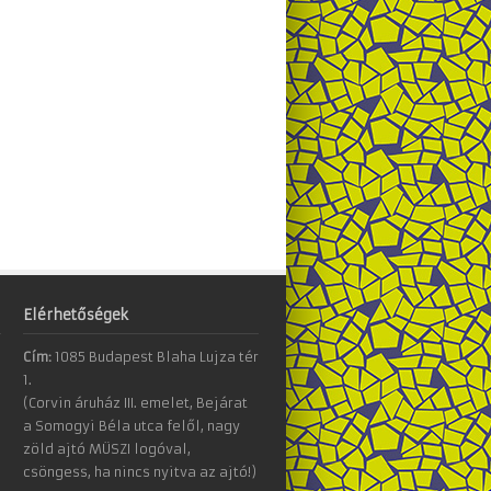
Elérhetőségek
Cím:
1085 Budapest Blaha Lujza tér
1.
(Corvin áruház III. emelet, Bejárat
a Somogyi Béla utca felől, nagy
zöld ajtó MÜSZI logóval,
csöngess, ha nincs nyitva az ajtó!)