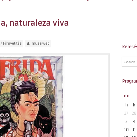
da, naturaleza viva
/
Filmvetítés
musziweb
Keresé
Progra
<<
h
k
27
28
3
4
10
11