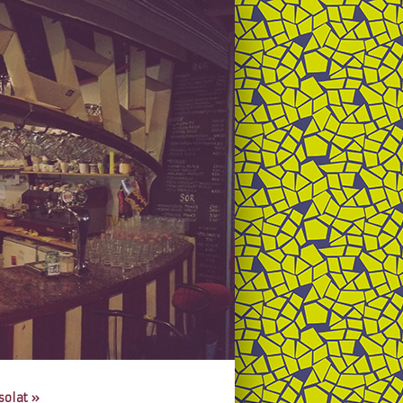
solat
»