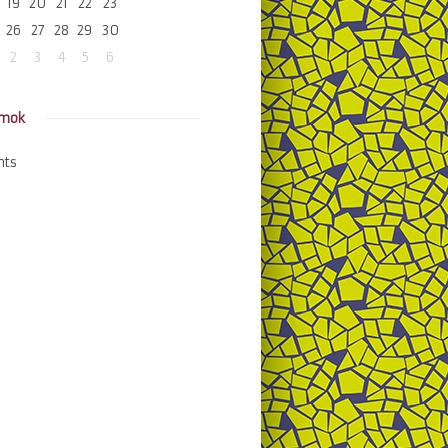
19
20
21
22
23
26
27
28
29
30
2
3
4
5
6
amok
nts