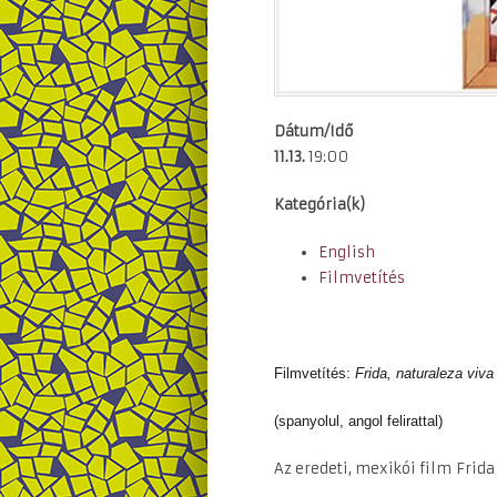
Dátum/Idő
11.13.
19:00
Kategória(k)
English
Filmvetítés
Filmvetítés:
Frida, naturaleza viva
(spanyolul, angol felirattal)
Az eredeti, mexikói film Frida