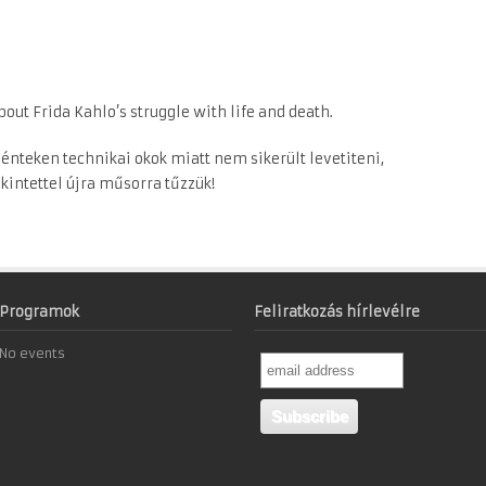
ut Frida Kahlo’s struggle with life and death.
pénteken technikai okok miatt nem sikerült levetiteni,
kintettel újra műsorra tűzzük!
Programok
Feliratkozás hírlevélre
No events