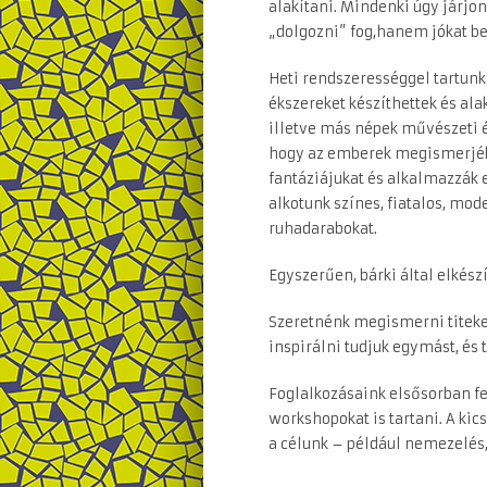
alakítani. Mindenki úgy járjo
„dolgozni” fog,hanem jókat be
Heti rendszerességgel tartunk
ékszereket készíthettek és ala
illetve más népek művészeti ér
hogy az emberek megismerjék
fantáziájukat és alkalmazzák e
alkotunk színes, fiatalos, mo
ruhadarabokat.
Egyszerűen, bárki által elkész
Szeretnénk megismerni titeket
inspirálni tudjuk egymást, és
Foglalkozásaink elsősorban fe
workshopokat is tartani. A ki
a célunk – például nemezelés,