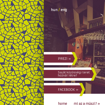
hun
/
eng
PREZI »
Saját közösségi teret
hoznál létre?
FACEBOOK »
home
mi az a müszi?
»