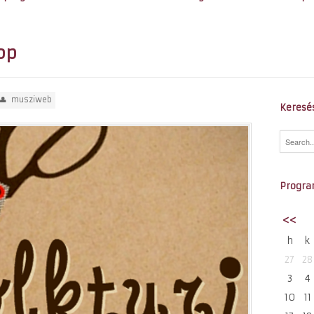
op
musziweb
Keresé
Progra
<<
h
k
27
28
3
4
10
11