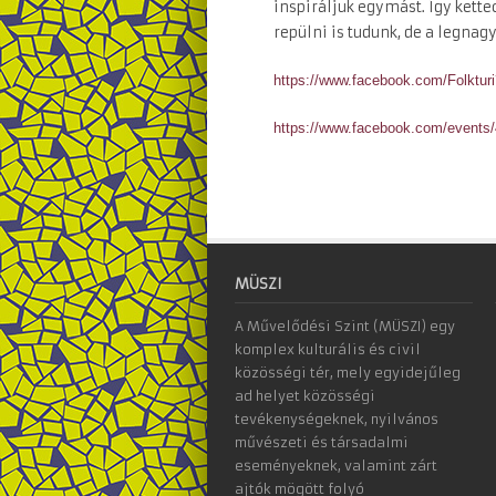
inspiráljuk egymást. Így kette
repülni is tudunk, de a legna
https://www.facebook.com/
Folkturi
https://www.facebook.com/
events
MÜSZI
A Művelődési Szint (MÜSZI) egy
komplex kulturális és civil
közösségi tér, mely egyidejűleg
ad helyet közösségi
tevékenységeknek, nyilvános
művészeti és társadalmi
eseményeknek, valamint zárt
ajtók mögött folyó