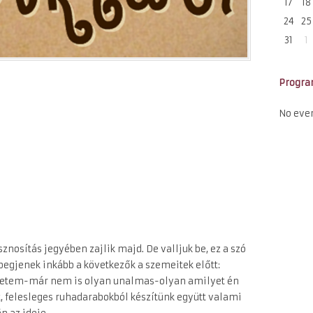
17
18
24
25
31
1
Progr
No eve
nosítás jegyében zajlik majd. De valljuk be, ez a szó
egjenek inkább a következők a szemeitek előtt:
retem-már nem is olyan unalmas-olyan amilyet én
, felesleges ruhadarabokból készítünk együtt valami