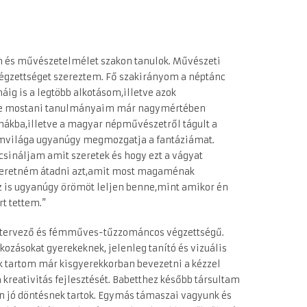
gn és művészetelmélet szakon tanulok. Művészeti
végzettséget szereztem. Fő szakirányom a néptánc
ig is a legtöbb alkotásom,illetve azok
sze mostani tanulmányaim már nagymértében
mákba,illetve a magyar népművészetről tágult a
mvilága ugyanúgy megmozgatja a fantáziámat.
sináljam amit szeretek és hogy ezt a vágyat
zeretném átadni azt,amit most magaménak
az is ugyanúgy örömöt leljen benne,mint amikor én
t tettem.”
tiltervező és fémműves-tűzzománcos végzettségű.
kozásokat gyerekeknek, jelenleg tanító és vizuális
k tartom már kisgyerekkorban bevezetni a kézzel
a kreativitás fejlesztését. Babetthez később társultam
n jó döntésnek tartok. Egymás támaszai vagyunk és