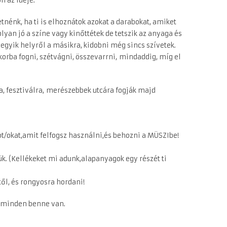
n az ideje.
etnénk, ha ti is elhoznátok azokat a darabokat, amiket
yan jó a színe vagy kinőttétek de tetszik az anyaga és
egyik helyről a másikra, kidobni még sincs szívetek.
korba fogni, szétvágni, összevarrni, mindaddig, míg el
a, fesztiválra, merészebbek utcára fogják majd
ot/okat,amit felfogsz használni,és behozni a MÜSZIbe!
jük. (Kellékeket mi adunk,alapanyagok egy részét ti
ől, és rongyosra hordani!
n minden benne van.