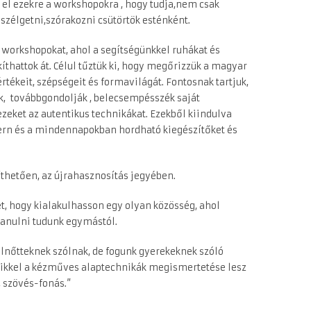
n el ezekre a workshopokra , hogy tudja,nem csak
szélgetni,szórakozni csütörtök esténként.
 workshopokat, ahol a segítségünkkel ruhákat és
kíthattok át. Célul tűztük ki, hogy megőrizzük a magyar
tékeit, szépségeit és formavilágát. Fontosnak tartjuk,
, továbbgondolják , belecsempésszék saját
zeket az autentikus technikákat. Ezekből kiindulva
dern és a mindennapokban hordható kiegészítőket és
íthetően, az újrahasznosítás jegyében.
, hogy kialakulhasson egy olyan közösség, ahol
 tanulni tudunk egymástól.
lnőtteknek szólnak, de fogunk gyerekeknek szóló
csikkel a kézműves alaptechnikák megismertetése lesz
 szövés-fonás.”