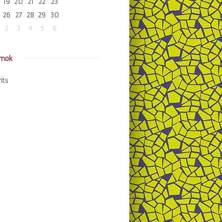
19
20
21
22
23
26
27
28
29
30
2
3
4
5
6
amok
nts