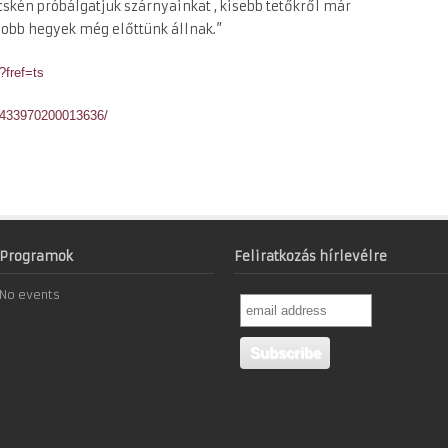
cskén próbálgatjuk szárnyainkat , kisebb tetőkről már
gyobb hegyek még előttünk állnak.”
?fref=ts
/433970200013636/
Programok
Feliratkozás hírlevélre
No events