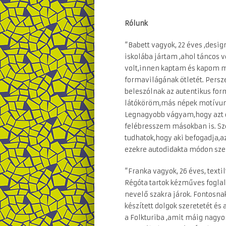
Rólunk
“Babett vagyok, 22 éves ,desi
iskolába jártam ,ahol táncos 
volt,innen kaptam és kapom má
formavilágának ötletét. Per
beleszólnak az autentikus for
látóköröm,más népek motívu
Legnagyobb vágyam,hogy azt c
felébresszem másokban is. S
tudhatok,hogy aki befogadja,
ezekre autodidakta módon szer
“Franka vagyok, 26 éves, tex
Régóta tartok kézműves foglal
nevelő szakra járok. Fontosna
készített dolgok szeretetét és 
a Folkturiba ,amit máig nagyo