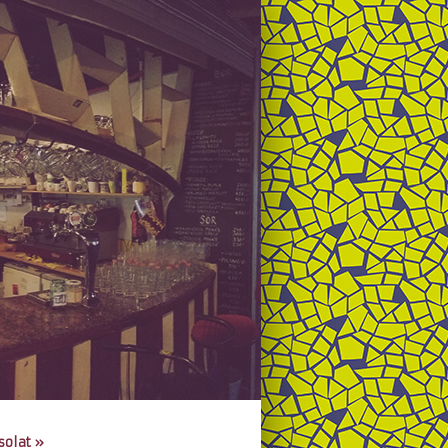
solat
»