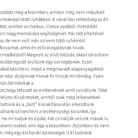
mazódott meg a fejemben, amikor még nem mászkált
ntakoppintott ruhákban. A vásárlási lehetőség az én
tt, amiket archaikus, illetve azokból ihletődött
ni nagymamácska segítségével. Pár hét elteltével
ma, de nem volt már szívem több ruhámtól
folyamat, amit én előválogatásnak hívok.
madkézből! Megvolt az első fotózás, ekkor társultam
ésőbb együtt örültünk egy varrógépnek. Ezzel
uhákat készíteni, majd a megmaradt alapanyagokból
zet népi dizájnnak hívtuk és hívjuk mindmáig, ilyen
ztán beindultak a
t,hogy tetszett az embereknek amit csinálunk. Több
emélyes dícséreteket, amitől csak még lelkesebbek
ítettünk és a „bolt” kialakítása után elkezdtünk
udnánk színesíteni a tevékenységi körünket,így
 Ha mi tudjuk és űzükk, hát csinálják velünk mások is.
valami tudást, ami épp a kezünkben ,fejünkben és nem
, még egy kis baráti közösséget is ki tudnánk