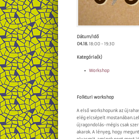
Dátum/Idő
04.18.
18:00 - 19:30
Kategória(k)
Workshop
Folkturi workshop
A első workshopunk az újrahasz
elég elcsépelt mostanában.Leb
újragondolás-mégis csak sze
akarok. A lényeg, hogy megunt