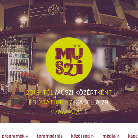
2018-TÓL
MÜSZI KÖZÉRT
KÉNT
FOLYTATJUK AZ
IZABELLA 29.
SZÁM ALATT
programok
»
terembérlés
közösség
»
média
»
kapc