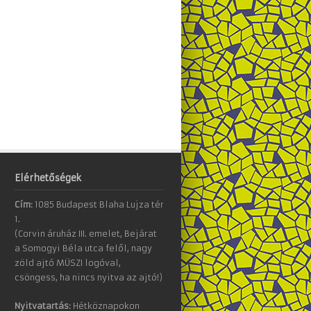
Elérhetőségek
Cím:
1085 Budapest Blaha Lujza tér
1.
(Corvin áruház III. emelet, Bejárat
a Somogyi Béla utca felől, nagy
zöld ajtó MÜSZI logóval,
csöngess, ha nincs nyitva az ajtó!)
Nyitvatartás:
Hétköznapokon