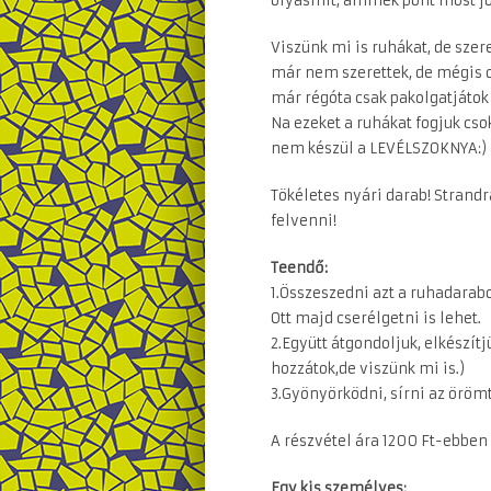
olyasmit, aminek pont most jö
Viszünk mi is ruhákat, de szer
már nem szerettek, de mégis ol
már régóta csak pakolgatjátok 
Na ezeket a ruhákat fogjuk cso
nem készül a LEVÉLSZOKNYA:)
Tökéletes nyári darab! Strandr
felvenni!
Teendő:
1.Összeszedni azt a ruhadarab
Ott majd cserélgetni is lehet.
2.Együtt átgondoljuk, elkészít
hozzátok,de viszünk mi is.)
3.Gyönyörködni, sírni az örömt
A részvétel ára 1200 Ft-ebbe
Egy kis személyes: