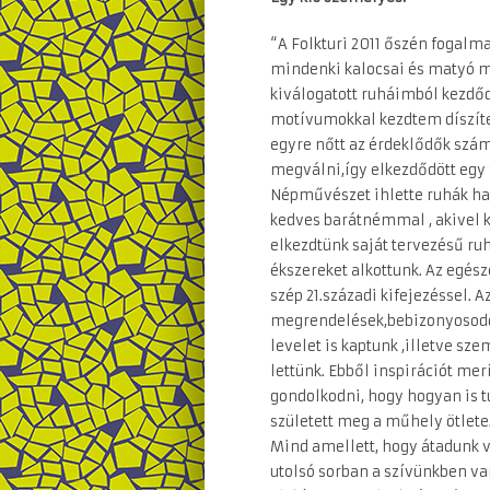
“A Folkturi 2011 őszén fogal
mindenki kalocsai és matyó mi
kiválogatott ruháimból kezdődö
motívumokkal kezdtem díszíte
egyre nőtt az érdeklődők szá
megválni,így elkezdődött egy 
Népművészet ihlette ruhák har
kedves barátnémmal , akivel k
elkezdtünk saját tervezésű r
ékszereket alkottunk. Az egés
szép 21.századi kifejezéssel. A
megrendelések,bebizonyosodot
levelet is kaptunk ,illetve sz
lettünk. Ebből inspirációt mer
gondolkodni, hogy hogyan is t
született meg a műhely ötlete.
Mind amellett, hogy átadunk 
utolsó sorban a szívünkben van