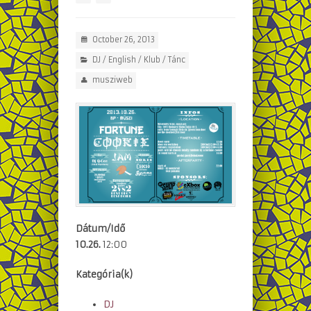
October 26, 2013
DJ
/
English
/
Klub
/
Tánc
musziweb
Dátum/Idő
10.26.
12:00
Kategória(k)
DJ