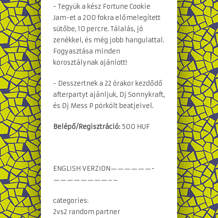
- Tegyük a kész Fortune Cookie
Jam-et a 200 fokra előmelegített
sütőbe, 10 percre. Tálalás, jó
zenékkel, és még jobb hangulattal.
Fogyasztása minden
korosztálynak ajánlott!
- Desszertnek a 22 órakor kezdődő
afterpartyt ajánljuk, Dj Sonnykraft,
és Dj Mess P pörkölt beatjeivel.
Belépő/Regisztráció:
500 HUF
ENGLISH VERZION——————-
————————–
–
categories:
2vs2 random partner