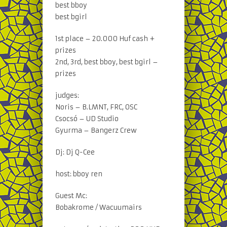
best bboy
best bgirl
1st place – 20.000 Huf cash +
prizes
2nd, 3rd, best bboy, best bgirl –
prizes
judges:
Noris – B.LMNT, FRC, OSC
Csocsó – UD Studio
Gyurma – Bangerz Crew
Dj: Dj Q-Cee
host: bboy ren
Guest Mc:
Bobakrome / Wacuumairs