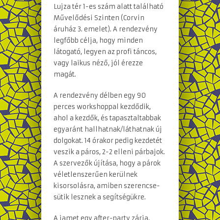
Lujza tér 1-es szám alatt található
Művelődési Szinten (Corvin
áruház 3. emelet). A rendezvény
legfőbb célja, hogy minden
látogató, legyen az profi táncos,
vagy laikus néző, jól érezze
magát.
A rendezvény délben egy 90
perces workshoppal kezdődik,
ahol a kezdők, és tapasztaltabbak
egyaránt hallhatnak/láthatnak új
dolgokat. 14 órakor pedig kezdetét
veszik a páros, 2-2 elleni párbajok.
A szervezők újítása, hogy a párok
véletlenszerűen kerülnek
kisorsolásra, amiben szerencse-
sütik lesznek a segítségükre.
A jamet egy after-party zárja,