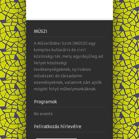
MÜSZI
A Művelődési Szint (MÜSZI) egy
komplex kulturális és civil
közösségi tér, mely egyidejűleg ad
helyet közösségi
tevékenységeknek, nyilvános
művészeti és társadalmi
eseményeknek, valamint zárt ajtók
mögött folyó műhelymunkáknak.
Programok
No events
Feliratkozás hírlevélre