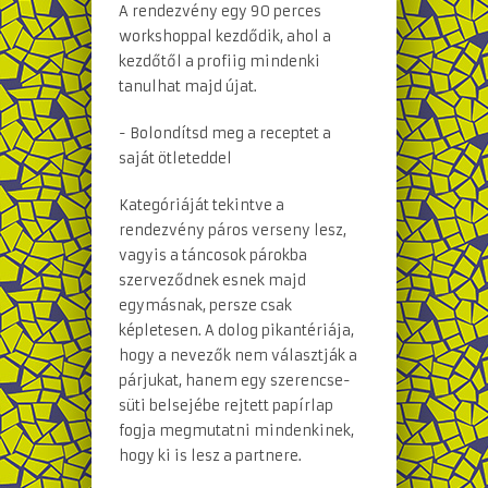
A rendezvény egy 90 perces
workshoppal kezdődik, ahol a
kezdőtől a profiig mindenki
tanulhat majd újat.
- Bolondítsd meg a receptet a
saját ötleteddel
Kategóriáját tekintve a
rendezvény páros verseny lesz,
vagyis a táncosok párokba
szerveződnek esnek majd
egymásnak, persze csak
képletesen. A dolog pikantériája,
hogy a nevezők nem választják a
párjukat, hanem egy szerencse-
süti belsejébe rejtett papírlap
fogja megmutatni mindenkinek,
hogy ki is lesz a partnere.