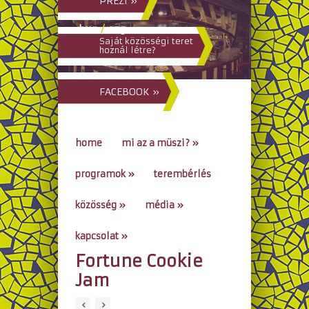
PREZI »
hun
/
eng
Saját közösségi teret
hoznál létre?
FACEBOOK »
home
mi az a müszi?
»
programok
»
terembérlés
közösség
»
média
»
kapcsolat
»
Fortune Cookie
go to...
Jam