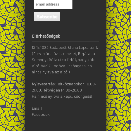
Elérhetőségek
Cím:
1085 Budapest Blaha Lujza tér 1.
(Corvin áruház III. emelet, Bejárat a
Somogyi Béla utca felől, nagy zöld
ajtó MÜSZI logóval, csöngess, ha
nincs nyitva az ajtó!)
Nyitvatartás:
Hétköznapokon 10.00-
21.00, Hétvégén 14.00-20.00
Ha nincs nyitva a kapu, csöngess!
Email
Facebook