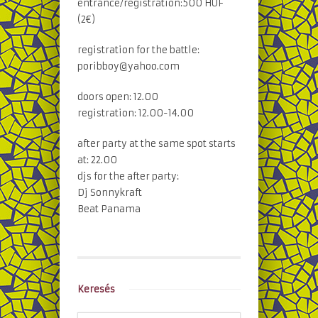
entrance/registration:500 HUF
(2€)
registration for the battle:
poribboy@yahoo.com
doors open: 12.00
registration: 12.00-14.00
after party at the same spot starts
at: 22.00
djs for the after party:
Dj Sonnykraft
Beat Panama
Keresés