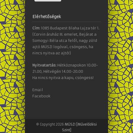
Elérhetőségek
Cím:
1085 Budapest Blaha Lujza tér 1.
(Corvin áruház III. emelet, Bejárat a
Somogyi Béla utca felől, nagy zöld
ajtó MÜSZI logóval, csöngess, ha
nincs nyitva az ajtó!)
Nyitvatartás:
Hétköznapokon 10.00-
21.00, Hétvégén 14.00-20.00
Ha nincs nyitva a kapu, csöngess!
Email
Facebook
© Copyright 2026
MÜSZI [Művelődési
Szint]