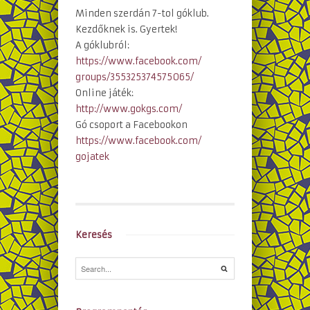
Minden szerdán 7-tol góklub.
Kezdőknek is. Gyertek!
A góklubról:
https://www.facebook.com/
groups/355325374575065/
Online játék:
http://www.gokgs.com/
Gó csoport a Facebookon
https://www.facebook.com/
gojatek
Keresés