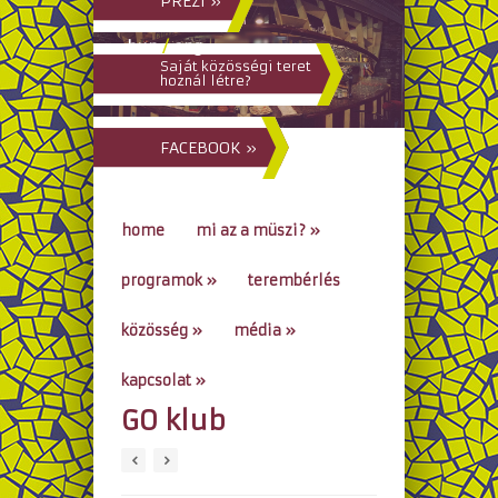
PREZI »
hun
/
eng
Saját közösségi teret
hoznál létre?
FACEBOOK »
home
mi az a müszi?
»
programok
»
terembérlés
közösség
»
média
»
kapcsolat
»
GO klub
go to...