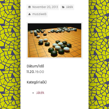
November 20, 2013
Játék
musziweb
Dátum/Idő
11.20.
19:00
Kategória(k)
Játék