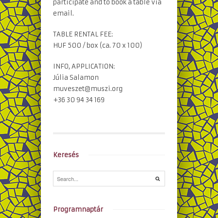
participate and to book a table via
email.
TABLE RENTAL FEE:
HUF 500 / box (ca. 70 x 100)
INFO, APPLICATION:
Júlia Salamon
muveszet@muszi.org
+36 30 94 34 169
Keresés
Programnaptár