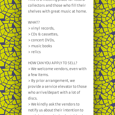
collectors and those who fill their
shelves with great music at home.
WHAT?
> vinyl records,
> CDs & cassettes,
> concert DVDs,
> music books
> relics
HOW CAN YOU APPLY TO SELL?
> We welcome vendors, even with
a few items.
> By prior arrangement, we
provide a service elevator to those
who arrive/depart with a lot of
discs.
> We kindly ask the vendors to
notify us about their intention to