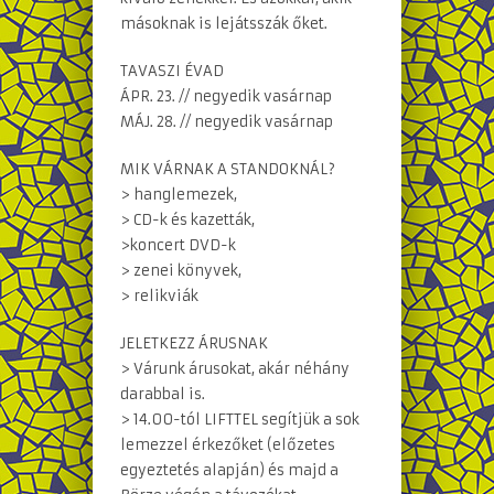
másoknak is lejátsszák őket.
TAVASZI ÉVAD
ÁPR. 23. // negyedik vasárnap
MÁJ. 28. // negyedik vasárnap
MIK VÁRNAK A STANDOKNÁL?
> hanglemezek,
> CD-k és kazetták,
>koncert DVD-k
> zenei könyvek,
> relikviák
JELETKEZZ ÁRUSNAK
> Várunk árusokat, akár néhány
darabbal is.
> 14.00-tól LIFTTEL segítjük a sok
lemezzel érkezőket (előzetes
egyeztetés alapján) és majd a