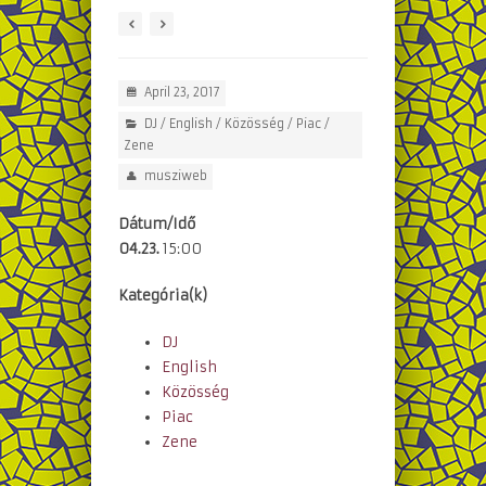
April 23, 2017
DJ
/
English
/
Közösség
/
Piac
/
Zene
musziweb
Dátum/Idő
04.23.
15:00
Kategória(k)
DJ
English
Közösség
Piac
Zene