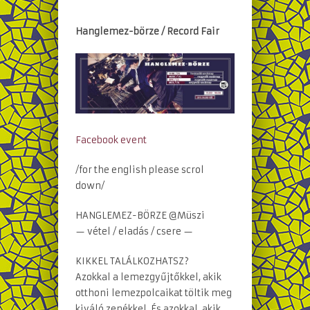
Hanglemez-börze / Record Fair
Facebook event
/for the english please scrol
down/
HANGLEMEZ-BÖRZE @Müszi
— vétel / eladás / csere —
KIKKEL TALÁLKOZHATSZ?
Azokkal a lemezgyűjtőkkel, akik
otthoni lemezpolcaikat töltik meg
kiváló zenékkel. És azokkal, akik