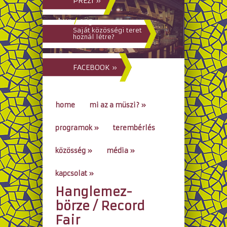
PREZI »
hun
/
eng
Saját közösségi teret
hoznál létre?
FACEBOOK »
home
mi az a müszi?
»
programok
»
terembérlés
közösség
»
média
»
kapcsolat
»
Hanglemez-
go to...
börze / Record
Fair