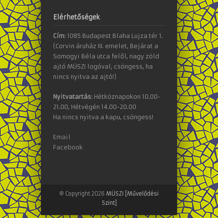
Elérhetőségek
Cím:
1085 Budapest Blaha Lujza tér 1.
(Corvin áruház III. emelet, Bejárat a
Somogyi Béla utca felől, nagy zöld
ajtó MÜSZI logóval, csöngess, ha
nincs nyitva az ajtó!)
Nyitvatartás:
Hétköznapokon 10.00-
21.00, Hétvégén 14.00-20.00
Ha nincs nyitva a kapu, csöngess!
Email
Facebook
© Copyright 2026
MÜSZI [Művelődési
Szint]