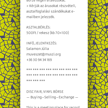
Börze végén a távozókat.
> Kérjük az árusokat részvételi,
asztalfoglalási szándékukat e-
mailben jelezzék.
ASZTALBÉRLÉS:
500Ft / rekesz (kb 70×100)
INFÓ, JELENTKEZÉS:
Salamon Júlia
muveszet@muszi.org
+36 30 94 34 169
*** *** *** *** *** *** *** ***
*** *** *** *** *** *** *** ***
*** *** ***
DISC FAIR, VINYL BÖRSE
— Buying–Selling–Exchange —
This is a meeting place for record