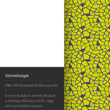
Elérhetőségek
Cím:
1085 Budapest Blaha Lujza tér
1.
(Corvin áruház III. emelet, Bejárat
a Somogyi Béla utca felől, nagy
zöld ajtó MÜSZI logóval,