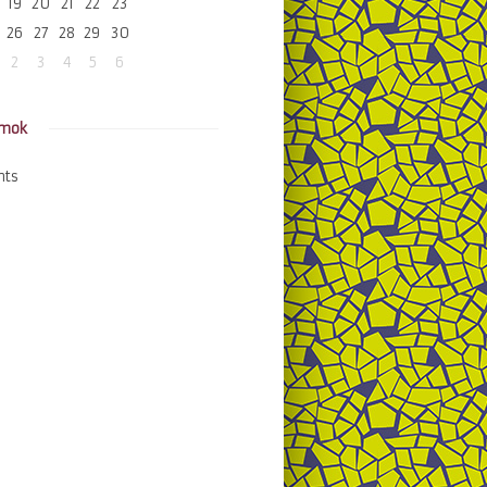
19
20
21
22
23
26
27
28
29
30
2
3
4
5
6
amok
nts