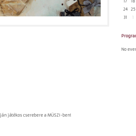
17
18
24
25
31
1
Progr
No eve
án játékos cserebere a MÜSZI-ben!