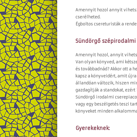
Amennyit hozol annyit vihetsz
cserélheted.
Égboltos csereturisták a rend
Sündörgő szépirodalmi
Amennyit hozol, annyit vihe
Van olyan könyved, ami kétsze
és továbbadnád? Akkor ott a h
kapsz a könyveidért, amit újr
állandóan változik, hiszen mi
gazdagítják a standokat, ezér
Sündörgő irodalmi cserepiacot
vagy egy beszélgetés teszi t
könyveket minden alkalommal
Gyerekeknek: