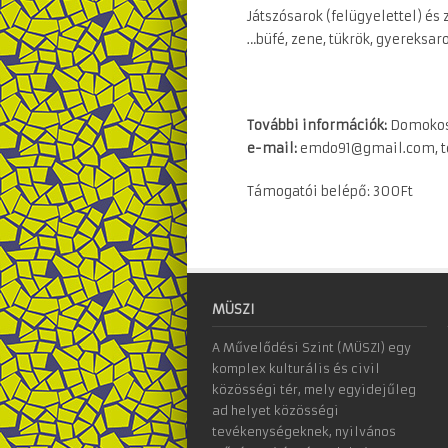
Játszósarok (felügyelettel) és
…büfé, zene, tükrök, gyereksar
További információk:
Domoko
e-mail:
emdo91@gmail.com, te
Támogatói belépő: 300Ft
MÜSZI
A Művelődési Szint (MÜSZI) egy
komplex kulturális és civil
közösségi tér, mely egyidejűleg
ad helyet közösségi
tevékenységeknek, nyilvános