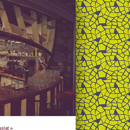
solat
»