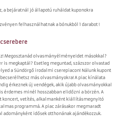
, a bejáratnál jó állapotú ruháidat kuponokra
ezvényen felhasználhatnak a bónukból 1 darabot !
 cserebere
tsz! Megosztanád olvasmányélményeidet másokkal?
r is megkaptál? Esetleg meguntad, százszor olvastad
elyed a Sündörgő irodalmi cserepiacon! Nálunk kupont
a becserélhetsz más olvasmányokra! A piac kínálata
ndig érkeznek új vendégek, akik újabb olvasmányokkal
t is érdemes minél hosszabban elidőzni a börzén. A
 koncert, vetítés, alkalmanként kiállításmegnyitó
artalmas programmá. A piac zárásakor megmaradt
 adományként idősek otthonának ajándékozzuk.