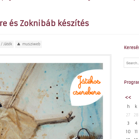
re és Zoknibáb készítés
/
Játék
musziweb
Keresé
Progra
<<
h
k
27
28
3
4
10
11