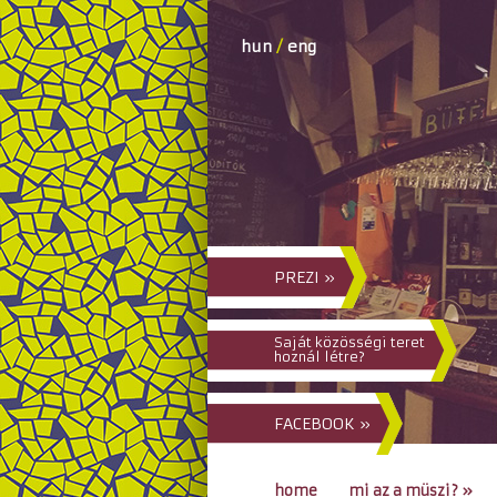
hun
/
eng
PREZI »
Saját közösségi teret
hoznál létre?
FACEBOOK »
home
mi az a müszi?
»