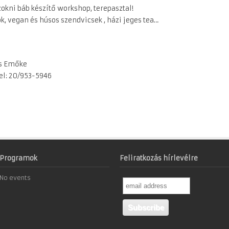
 zokni báb készítő workshop, terepasztal!
ok, vegan és húsos szendvicsek , házi jeges tea…
s Emőke
l: 20/953-5946
Programok
Feliratkozás hírlevélre
No events