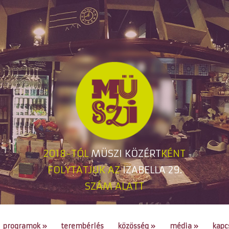
2018-TÓL
MÜSZI KÖZÉRT
KÉNT
FOLYTATJUK AZ
IZABELLA 29.
SZÁM ALATT
programok
»
terembérlés
közösség
»
média
»
kapc