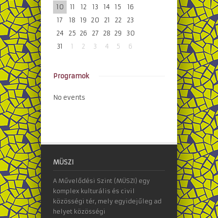
10
11
12
13
14
15
16
17
18
19
20
21
22
23
24
25
26
27
28
29
30
31
1
2
3
4
5
6
Programok
No events
MÜSZI
A Művelődési Szint (MÜSZI) egy
komplex kulturális és civil
közösségi tér, mely egyidejűleg ad
helyet közösségi