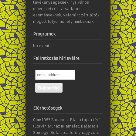
tevékenységeknek, nyilvános
művészeti és társadalmi
eseményeknek, valamint zárt ajtók
mögött folyó műhelymunkáknak.
Programok
No events
Feliratkozás hírlevélre
Elérhetőségek
Cím:
1085 Budapest Blaha Lujza tér 1.
(Corvin áruház III. emelet, Bejárat a
Somogyi Béla utca felől, nagy zöld