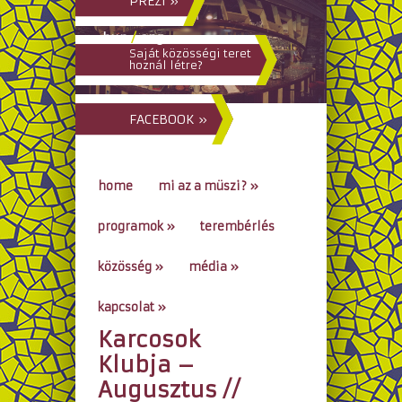
PREZI »
hun
/
eng
Saját közösségi teret
hoznál létre?
FACEBOOK »
home
mi az a müszi?
»
programok
»
terembérlés
közösség
»
média
»
kapcsolat
»
Karcosok
go to...
Klubja –
Augusztus //