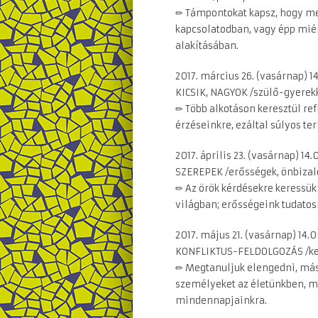
✏ Támpontokat kapsz, hogy me
kapcsolatodban, vagy épp miér
alakításában.
2017. március 26. (vasárnap) 1
KICSIK, NAGYOK /szülő-gyerek
✏ Több alkotáson keresztül ref
érzéseinkre, ezáltal súlyos t
2017. április 23. (vasárnap) 14
SZEREPEK /erősségek, önbiza
✏ Az örök kérdésekre keressük 
világban; erősségeink tudatos
2017. május 21. (vasárnap) 14.
KONFLIKTUS-FELDOLGOZÁS /kez
✏ Megtanuljuk elengedni, más 
személyeket az életünkben, m
mindennapjainkra.