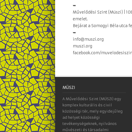
➥
Művelődési Szint (Müszi) | 1085
emelet.
Bejárat a Somogyi Béla utca fel
➥
info@muszi.org
muszi.org
facebook.com/muvelodesiszin
MÜSZI
A Művelődési Szint (MÜSZI) egy
komplex kulturális és civil
közösségi tér, mely egyidejűleg
ad helyet közösségi
tevékenységeknek, nyilvános
művészeti és társadalmi