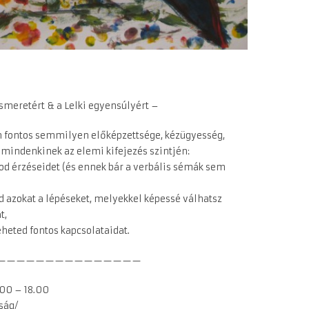
smeretért & a Lelki egyensúlyért –
 fontos semmilyen előképzettsége, kézügyesség,
t mindenkinek az elemi kifejezés szintjén:
tod érzéseidet (és ennek bár a verbális sémák sem
 azokat a lépéseket, melyekkel képessé válhatsz
t,
eted fontos kapcsolataidat.
———————————————
.00 – 18.00
ság/