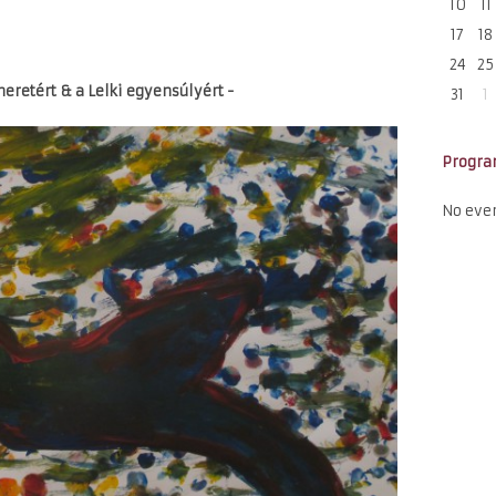
10
11
17
18
24
25
eretért & a Lelki egyensúlyért -
31
1
Progr
No eve