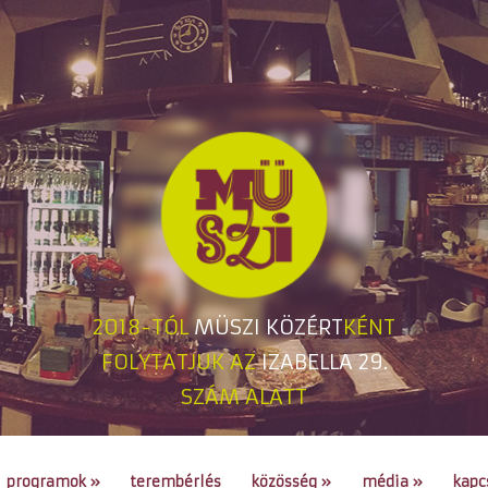
2018-TÓL
MÜSZI KÖZÉRT
KÉNT
FOLYTATJUK AZ
IZABELLA 29.
SZÁM ALATT
programok
»
terembérlés
közösség
»
média
»
kapc