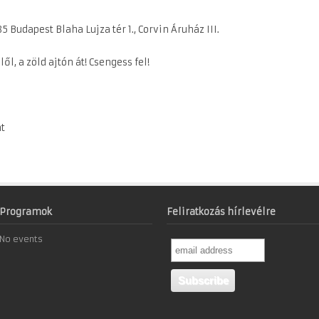
 Budapest Blaha Lujza tér 1., Corvin Áruház III.
ől, a zöld ajtón át! Csengess fel!
t
Programok
Feliratkozás hírlevélre
No events