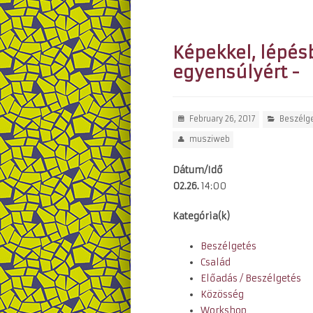
Képekkel, lépés
egyensúlyért -
February 26, 2017
Beszélg
musziweb
Dátum/Idő
02.26.
14:00
Kategória(k)
Beszélgetés
Család
Előadás / Beszélgetés
Közösség
Workshop