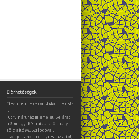
Elérhetőségek
Cím:
1085 Budapest Blaha Lujza tér
1.
(Corvin áruház III. emelet, Bejárat
a Somogyi Béla utca felől, nagy
zöld ajtó MÜSZI logóval,
csöngess, ha nincs nyitva az ajtó!)