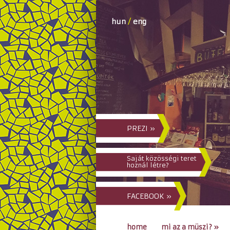
hun
/
eng
PREZI »
Saját közösségi teret
hoznál létre?
FACEBOOK »
home
mi az a müszi?
»