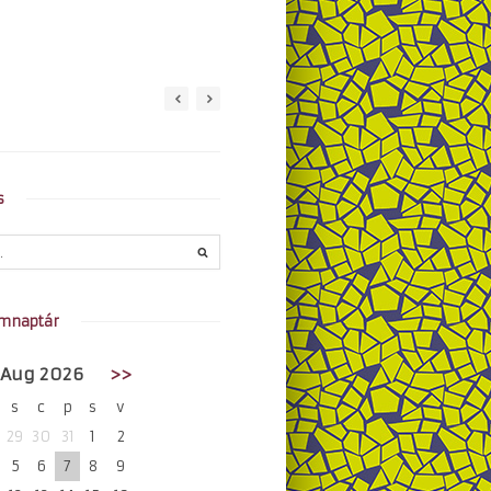
s
mnaptár
Aug 2026
>>
s
c
p
s
v
29
30
31
1
2
5
6
7
8
9