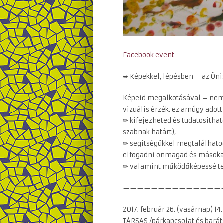
Facebook event
➥ Képekkel, lépésben – az Öni
Képeid megalkotásával – nem
vizuális érzék, ez amúgy adot
✏ kifejezheted és tudatosítha
szabnak határt),
✏ segítségükkel megtalálhatod
elfogadni önmagad és másoka
✏ valamint működőképessé teh
——————————————
2017. február 26. (vasárnap) 14
TÁRSAS /párkapcsolat és barát