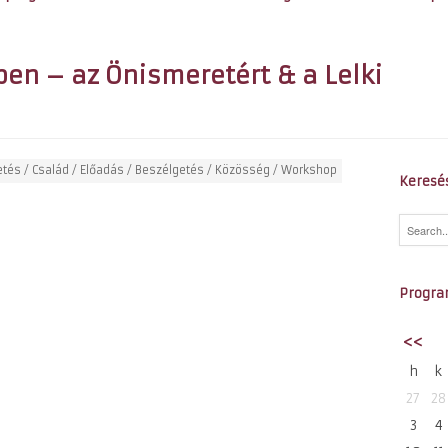
ben – az Önismeretért & a Lelki
etés
/
Család
/
Előadás / Beszélgetés
/
Közösség
/
Workshop
Keresé
Progra
<<
h
k
27
28
3
4