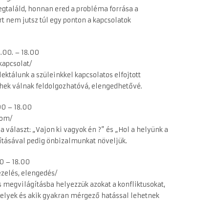
gtaláld, honnan ered a probléma forrása a
t nem jutsz túl egy ponton a kapcsolatok
4.00. – 18.00
kapcsolat/
lektálunk a szüleinkkel kapcsolatos elfojtott
erhek válnak feldolgozhatóvá, elengedhetővé.
.00 – 18.00
lom/
a választ: „Vajon ki vagyok én ?” és „Hol a helyünk a
ításával pedig önbizalmunkat növeljük.
00 – 18.00
elés, elengedés/
megvilágításba helyezzük azokat a konfliktusokat,
elyek és akik gyakran mérgező hatással lehetnek