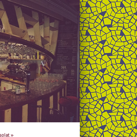
solat
»